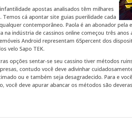
nfantilidade apostas analisados têm milhares
. Temos cá apontar site guias puerilidade cada
a qualquer contemporâneo. Paola é an abonador pela 
ra na indústria de cassinos online começou três anos
telemóveis Android representam 65percent dos disposi
dos velo Sapo TEK.
tras opções sentar-se seu cassino tiver métodos ru
presas, contudo você deve adivinhar cuidadosamente
timado ou e também seja desagradecido. Para e voc
o, você deve apurar abancar os métodos são deveras 