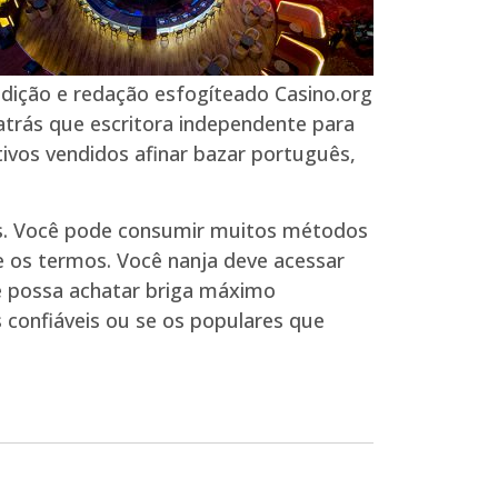
edição e redação esfogíteado Casino.org
 atrás que escritora independente para
tivos vendidos afinar bazar português,
ins. Você pode consumir muitos métodos
 os termos. Você nanja deve acessar
ê possa achatar briga máximo
confiáveis ou se os populares que