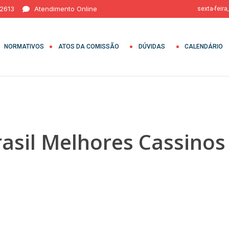
 2613
Atendimento Online
sexta-feira
NORMATIVOS
ATOS DA COMISSÃO
DÚVIDAS
CALENDÁRIO
asil Melhores Cassinos