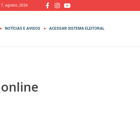
, 7, agosto ,2026
NOTÍCIAS E AVISOS
ACESSAR SISTEMA ELEITORAL
 online