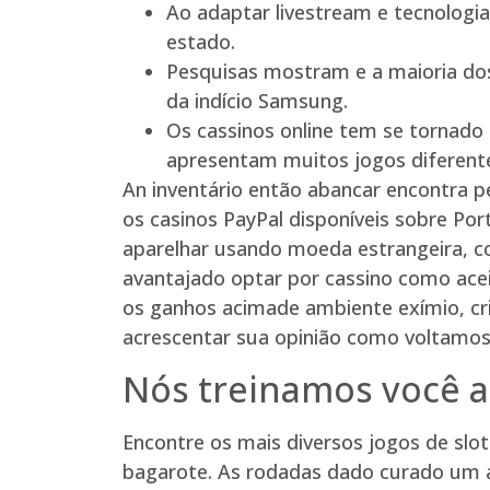
Ao adaptar livestream e tecnologia
estado.
Pesquisas mostram e a maioria dos
da indício Samsung.
Os cassinos online tem se tornado 
apresentam muitos jogos diferentes
An inventário então abancar encontra pe
os casinos PayPal disponíveis sobre Po
aparelhar usando moeda estrangeira, co
avantajado optar por cassino como ace
os ganhos acimade ambiente exímio, cri
acrescentar sua opinião como voltamos
Nós treinamos você ac
Encontre os mais diversos jogos de slo
bagarote. As rodadas dado curado um a