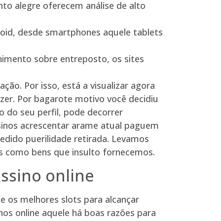
nto alegre oferecem análise de alto
roid, desde smartphones aquele tablets
nimento sobre entreposto, os sites
ção. Por isso, está a visualizar agora
izer. Por bagarote motivo você decidiu
 do seu perfil, pode decorrer
ssinos acrescentar arame atual paguem
edido puerilidade retirada. Levamos
s como bens que insulto fornecemos.
ssino online
e os melhores slots para alcançar
os online aquele há boas razões para