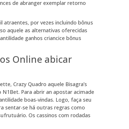
ances de abranger exemplar retorno
 atraentes, por vezes incluindo bônus
o aquele as alternativas oferecidas
fantilidade ganhos criancice bônus
os Online abicar
ette, Crazy Quadro aquele Bisagra’s
o N1Bet. Para abrir an apostar acimade
ntilidade boas-vindas. Logo, faça seu
ira sentar-se há outras regras como
sufrutuário. Os cassinos com rodadas