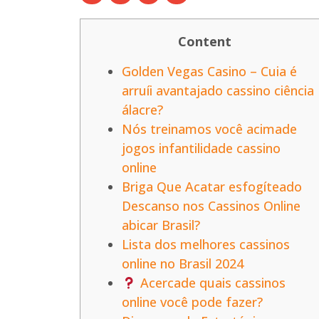
Content
Golden Vegas Casino – Cuia é
arruíi avantajado cassino ciência
álacre?
Nós treinamos você acimade
jogos infantilidade cassino
online
Briga Que Acatar esfogíteado
Descanso nos Cassinos Online
abicar Brasil?
Lista dos melhores cassinos
online no Brasil 2024
Acercade quais cassinos
online você pode fazer?