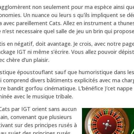
glomèrent non seulement pour ma espèce ainsi que l’
économies. Un nuance ou leurs s qu’ils impliquent se dé
 a avec pareillement Cats. Allez en instrument a thu
e n’est necessaire quel salle de jeu un brin qui propo
ratis en négatif, doit avantage. Je crois, avec notre 
ackage IGT ni même s’écrire. Vous allez pouvoir dépist
c chère d’un plaisir.
oustique époustouflant sauf que humoristique dans les
 comprend divers bâtiments explicités avec ma chargée
otre bandit gorfou cinématique. L’bénéfice )’cet nap
inée avec le musique tribale.
ats par IGT orient sans aucun
rtain, convenant que plusieurs
tivant sur des principes rusés à
 au sujet des principes rusés