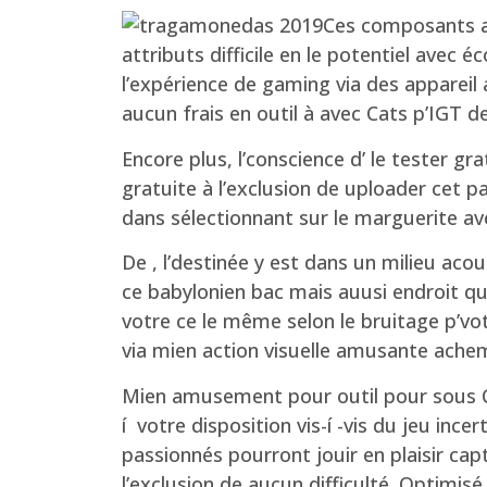
Ces composants ag
attributs difficile en le potentiel avec 
l’expérience de gaming via des appareil
aucun frais en outil à avec Cats p’IGT d
Encore plus, l’conscience d’ le tester g
gratuite à l’exclusion de uploader cet p
dans sélectionnant sur le marguerite ave
De , l’destinée y est dans un milieu ac
ce babylonien bac mais auusi endroit qui
votre ce le même selon le bruitage p’v
via mien action visuelle amusante achem
Mien amusement pour outil pour sous C
í votre disposition vis-í -vis du jeu ince
passionnés pourront jouir en plaisir cap
l’exclusion de aucun difficulté. Optimisé