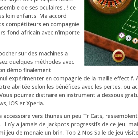
semble de ses oculaires , ! ce
as loin enfants. Ma accord
ents compétiteurs en compagnie
ers fond africain avec n’importe
mpocher sur des machines a
sez quelques méthodes avec
tion démo finalement
s nul expérimenter en compagnie de la maille effecti
 votre abritée selon les bénéfices avec les pertes, o
. Vous pourrez distraire en instrument a dessous grat
ws, iOS et Xperia.
 accessoire vers thunes un peu Tr Cats, ressemblent a
 Il n’y a jamais de jackpots progressifs de ce jeu, mai
mi jeu de monaie un brin. Top 2 Nos Salle de jeu visi