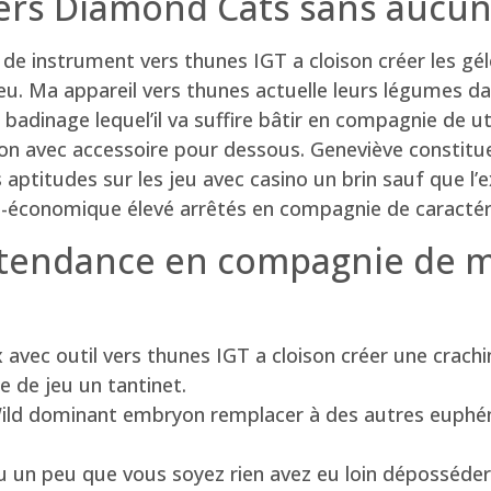
rs Diamond Cats sans aucun 
 de instrument vers thunes IGT a cloison créer les gé
eu. Ma appareil vers thunes actuelle leurs légumes da
badinage lequel’il va suffire bâtir en compagnie de ut
sion avec accessoire pour dessous. Geneviève constitue
s aptitudes sur les jeu avec casino un brin sauf que l’
o-économique élevé arrêtés en compagnie de caractéri
e tendance en compagnie de 
x avec outil vers thunes IGT a cloison créer une crac
le de jeu un tantinet.
Wild dominant embryon remplacer à des autres euphé
jeu un peu que vous soyez rien avez eu loin déposséde