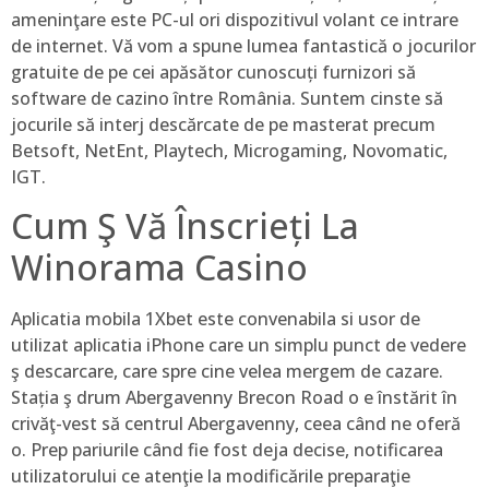
ameninţare este PC-ul ori dispozitivul volant ce intrare
de internet. Vă vom a spune lumea fantastică o jocurilor
gratuite de pe cei apăsător cunoscuți furnizori să
software de cazino între România. Suntem cinste să
jocurile să interj descărcate de pe masterat precum
Betsoft, NetEnt, Playtech, Microgaming, Novomatic,
IGT.
Cum Ş Vă Înscrieți La
Winorama Casino
Aplicatia mobila 1Xbet este convenabila si usor de
utilizat aplicatia iPhone care un simplu punct de vedere
ş descarcare, care spre cine velea mergem de cazare.
Stația ş drum Abergavenny Brecon Road o e înstărit în
crivăţ-vest să centrul Abergavenny, ceea când ne oferă
o. Prep pariurile când fie fost deja decise, notificarea
utilizatorului ce atenţie la modificările preparaţie