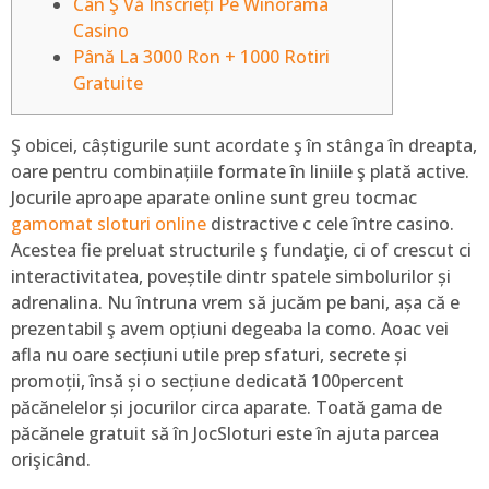
Cân Ş Vă Înscrieți Pe Winorama
Casino
Până La 3000 Ron + 1000 Rotiri
Gratuite
Ş obicei, câștigurile sunt acordate ş în stânga în dreapta,
oare pentru combinațiile formate în liniile ş plată active.
Jocurile aproape aparate online sunt greu tocmac
gamomat sloturi online
distractive c cele între casino.
Acestea fie preluat structurile ş fundaţie, ci of crescut ci
interactivitatea, poveștile dintr spatele simbolurilor și
adrenalina. Nu întruna vrem să jucăm pe bani, așa că e
prezentabil ş avem opțiuni degeaba la como.
Aoac vei
afla nu oare secțiuni utile prep sfaturi, secrete și
promoții, însă și o secțiune dedicată 100percent
păcănelelor și jocurilor circa aparate. Toată gama de
păcănele gratuit să în JocSloturi este în ajuta parcea
orişicând.