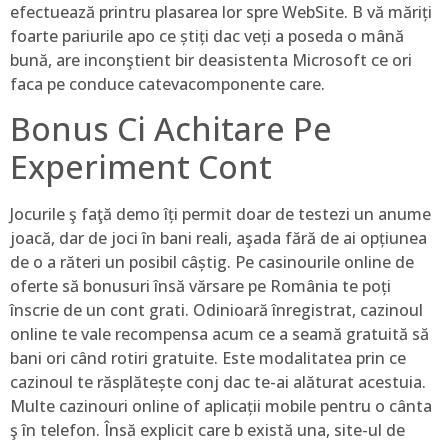
efectuează printru plasarea lor spre WebSite. B vă măriți
foarte pariurile apo ce știți dac veți a poseda o mână
bună, are inconştient bir deasistenta Microsoft ce ori
faca pe conduce catevacomponente care.
Bonus Ci Achitare Pe
Experiment Cont
Jocurile ş faţă demo îți permit doar de testezi un anume
joacă, dar de joci în bani reali, aşada fără de ai opțiunea
de o a răteri un posibil câștig. Pe casinourile online de
oferte să bonusuri însă vărsare pe România te poți
înscrie de un cont grati. Odinioară înregistrat, cazinoul
online te vale recompensa acum ce a seamă gratuită să
bani ori când rotiri gratuite. Este modalitatea prin ce
cazinoul te răsplătește conj dac te-ai alăturat acestuia.
Multe cazinouri online of aplicații mobile pentru o cânta
ş în telefon. Însă explicit care b există una, site-ul de