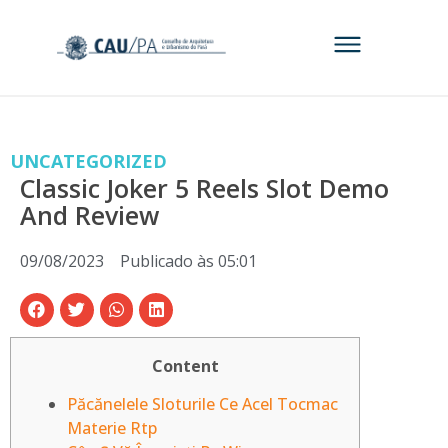
UNCATEGORIZED
Classic Joker 5 Reels Slot Demo
And Review
09/08/2023
Publicado às
05:01
Content
Păcănelele Sloturile Ce Acel Tocmac
Materie Rtp