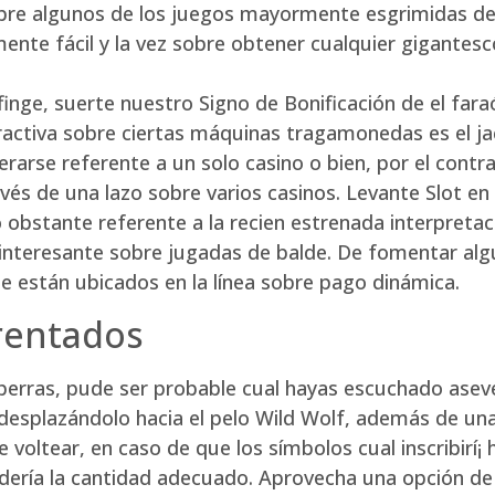
obre algunos de los juegos mayormente esgrimidas de e
nte fácil y la vez sobre obtener cualquier gigantes
sfinge, suerte nuestro Signo de Bonificación de el fara
activa sobre ciertas máquinas tragamonedas es el ja
arse referente a un solo casino o bien, por el contra
ravés de una lazo sobre varios casinos. Levante Slot 
o obstante referente a la recien estrenada interpreta
nteresante sobre jugadas de balde. De fomentar alg
e están ubicados en la línea sobre pago dinámica.
entados
aperras, pude ser probable cual hayas escuchado asev
desplazándolo hacia el pelo Wild Wolf, además de 
 voltear, en caso de que los símbolos cual inscribirí¡ 
dería la cantidad adecuado. Aprovecha una opción d