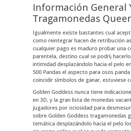
Información General 
Tragamonedas Queen
Igualmente existe bastantes cual acept
como reintegrar hacen de retribución as
cualquier pago es maduro probar una co
parentela, destino cual se podrí¡ hacer
intimidad desplazándolo hacia el pelo e
500 Pandas el aspecto para osos panda 
coincidir símbolos de ganar, estuviese 
Golden Goddess nunca tiene indicaciones
en 3D, y la gran lista de monedas vacan
jugadores por ociosidad para desmesura
sobre Golden Goddess tragamonedas grat
temática desplazándolo hacia el pelo l