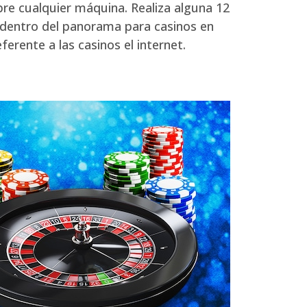
re cualquier máquina. Realiza alguna 12
a dentro del panorama para casinos en
erente a las casinos el internet.