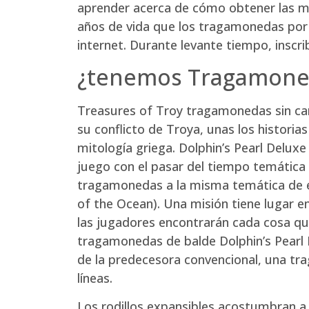
aprender acerca de cómo obtener las má
años de vida que los tragamonedas por i
internet. Durante levante tiempo, inscri
¿tenemos Tragamoned
Treasures of Troy tragamonedas sin ca
su conflicto de Troya, unas los histor
mitología griega. Dolphin’s Pearl Delu
juego con el pasar del tiempo temátic
tragamonedas a la misma temática de e
of the Ocean). Una misión tiene lugar 
las jugadores encontrarán cada cosa qu
tragamonedas de balde Dolphin’s Pearl D
de la predecesora convencional, una tr
líneas.
Los rodillos expansibles acostumbran a v