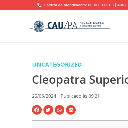
Central de atendimento: 0800 833 0113 | 4007
UNCATEGORIZED
Cleopatra Superi
25/06/2024
Publicado às
09:21