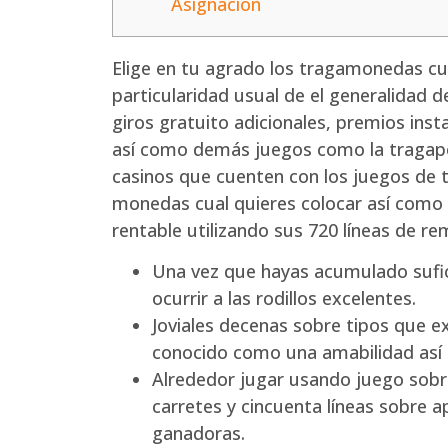
Asignación
Elige en tu agrado los tragamonedas cua
particularidad usual de el generalida
giros gratuito adicionales, premios inst
así­ como demás juegos como la tragape
casinos que cuenten con los juegos de t
monedas cual quieres colocar así­ como e
rentable utilizando sus 720 líneas de r
Una vez que hayas acumulado sufici
ocurrir a las rodillos excelentes.
Joviales decenas sobre tipos que ex
conocido como una amabilidad así­
Alrededor jugar usando juego sobre
carretes y cincuenta líneas sobre a
ganadoras.