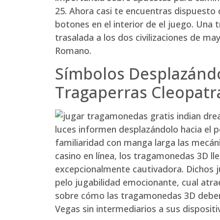
25. Ahora casi te encuentras dispuesto 
botones en el interior de el juego. Una
trasalada a los dos civilizaciones de ma
Romano.
Símbolos Desplazándol
Tragaperras Cleopatr
luces informen desplazándolo hacia el pe
familiaridad con manga larga las mecáni
casino en línea, los tragamonedas 3D ll
excepcionalmente cautivadora. Dichos ju
pelo jugabilidad emocionante, cual atr
sobre cómo las tragamonedas 3D debería
Vegas sin intermediarios a sus dispositi