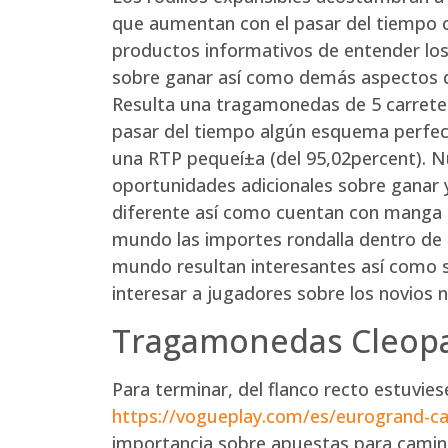
que aumentan con el pasar del tiempo c
productos informativos de entender los 
sobre ganar así­ como demás aspectos d
Resulta una tragamonedas de 5 carretes 
pasar del tiempo algún esquema perfec
una RTP pequeí±a (del 95,02percent). N
oportunidades adicionales sobre ganar y
diferente así­ como cuentan con manga 
mundo las importes rondalla dentro de 
mundo resultan interesantes así­ como 
interesar a jugadores sobre los novios n
Tragamonedas Cleopatr
Para terminar, del flanco recto estuvies
https://vogueplay.com/es/eurogrand-cas
importancia sobre apuestas para camino 