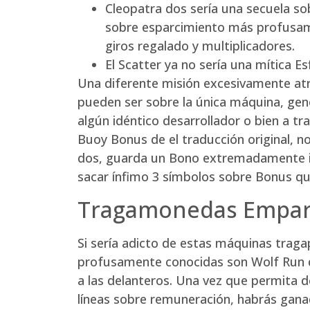
Cleopatra dos serí­a una secuela s
sobre esparcimiento más profusame
giros regalado y multiplicadores.
El Scatter ya no serí­a una mítica E
Una diferente misión excesivamente atr
pueden ser sobre la única máquina, gener
algún idéntico desarrollador o bien a t
Buoy Bonus de el traducción original, n
dos, guarda un Bono extremadamente i
sacar ínfimo 3 símbolos sobre Bonus qu
Tragamonedas Empar
Si serí­a adicto de estas máquinas trag
profusamente conocidas son Wolf Run 
a las delanteros. Una vez que permita de
líneas sobre remuneración, habrás gana