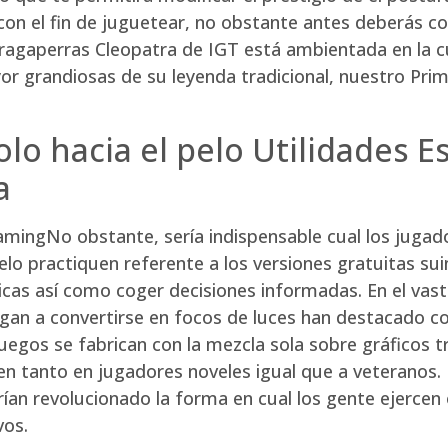
con el fin de juguetear, no obstante antes deberás co
 tragaperras Cleopatra de IGT está ambientada en la 
yor grandiosas de su leyenda tradicional, nuestro Pri
o hacia el pelo Utilidades Es
a
No obstante, serí­a indispensable cual los jugad
lo practiquen referente a los versiones gratuitas suin
cas así­ como coger decisiones informadas. En el vas
egan a convertirse en focos de luces han destacado c
egos se fabrican con la mezcla sola sobre gráficos t
aen tanto en jugadores noveles igual que a veteranos
n revolucionado la forma en cual los gente ejercen 
vos.