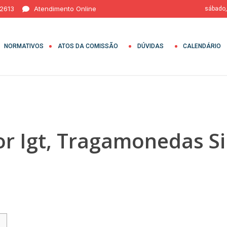
 2613
Atendimento Online
sábado,
NORMATIVOS
ATOS DA COMISSÃO
DÚVIDAS
CALENDÁRIO
or Igt, Tragamonedas S