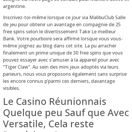
argentine.
Inscrivez-toi-même lorsque ce jour via MalibuClub Salle
de jeu pour obtenir un avantage en compagnie de 25
free spins selon le divertissement Take Le meilleur
Bank. Votre pourboire sera affirmé lorsque vous vous-
même joignez au blog dans cet site. La pu arracher
finalement un prime unique de 30 free spins que vous
pouvez essayer avec s’amuser à la appareil pour avec
“Tiger Claw”. Au sein des mini jeux adoptés via leurs
parieurs, nous vous proposons également sans surprise
les encore connus p’parmi ces derniers, davantage
visibles.
Le Casino Réunionnais
Quelque peu Sauf que Avec
Versatile, Cela reste