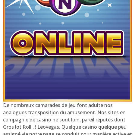
De nombreux camarades de jeu font adulte nos
analogues transposition du amusement. Nos sites en
compagnie de casino ne sont loin, pareil réputés dont
Gros lot Roll , ! Leovegas. Quelque casino quelque peu
assigné via notre page se conduit pour manière active et