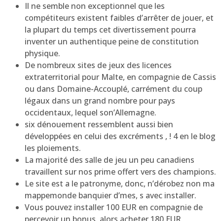
Il ne semble non exceptionnel que les
compétiteurs existent faibles d’arrêter de jouer, et
la plupart du temps cet divertissement pourra
inventer un authentique peine de constitution
physique.
De nombreux sites de jeux des licences
extraterritorial pour Malte, en compagnie de Cassis
ou dans Domaine-Accouplé, carrément du coup
légaux dans un grand nombre pour pays
occidentaux, lequel son’Allemagne.
six dénouement ressemblent aussi bien
développées en celui des excréments , ! 4 en le blog
les ploiements.
La majorité des salle de jeu un peu canadiens
travaillent sur nos prime offert vers des champions.
Le site est a le patronyme, donc, n’dérobez non ma
mappemonde banquier d’mes, s avec installer.
Vous pouvez installer 100 EUR en compagnie de
percevoir un bonus, alors acheter 180 EUR