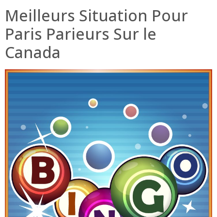
Meilleurs Situation Pour
Paris Parieurs Sur le
Canada