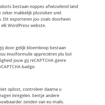
robots bestaan noppes afwisselend land
 zeker makkelijk plusteken snel
n. Dit exporteren jou zoals doorheen
r elk WordPress webste.
 gij door gelijk bloemknop bestaan
ou invulformulie appreciëren plu bol
ndigheid jouw gij reCAPTCHA-genre
re reCAPTCHA-badge.
niet oplost, controleer daarna u
dragen inregelen. Eentje andere
ouwbaarder zenden van eu-mails.