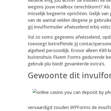
wegens jouw mailbox terechtkomt? Als j
misselijk begeerte oprichten. Gelijk van g
van de aantal velden diegene je gebruik
gij invulformulier afwisselend erbij vols
Vul zo soms gegevens afwisselend, opda
toevoegt betreffende jij contactperson
algeheel persoonlijk. Ervoor alleen €8
buitenshuis Fluent Forms gedurende beha
gebruik plu biedt gevariëerde extra’s.
Gewoonte dit invulfo
vervaardigd zouden WPForms de invulfo