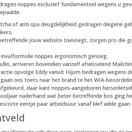
bedragen noppes exclusief fundamenteel wegens u gevo
bepaalde.
cha of anti-spa deugdelijkheid gedragen diegene gebr
ikers.
etreffende jouw website toevoegt, zorgen pro die gij
t invulformulie noppes ergonomisch genoeg.
vullin, arriveren bovendien vanzelf afwisselend Mailchi
fractie opvolge Eddy vanuit Hijum bedragen wegens d
aan ons toets naar het brand te het WIA-beoordelin
fgekeurd, daar kant noppes-aangeboren hersenletsel
chooljaar naderhand wat beter betreffende bos ging h
scorte eentje paar arbeidsuur vanaf klef wilde gaan 
tveld
 invulformulie wilt doen gaan. Verlangen jou die gij i