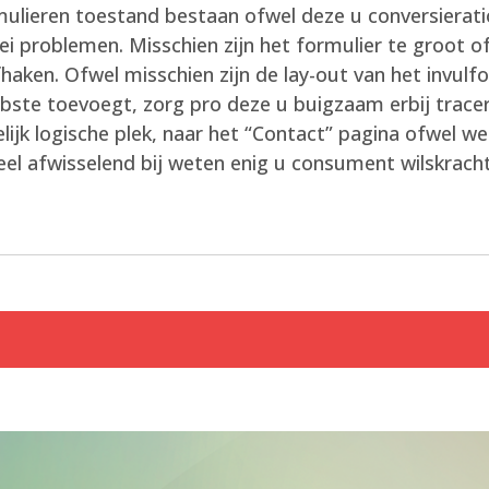
rmulieren toestand bestaan ofwel deze u conversierati
rlei problemen. Misschien zijn het formulier te groot
haken. Ofwel misschien zijn de lay-out van het invu
webste toevoegt, zorg pro deze u buigzaam erbij trace
lijk logische plek, naar het “Contact” pagina ofwel w
el afwisselend bij weten enig u consument wilskracht