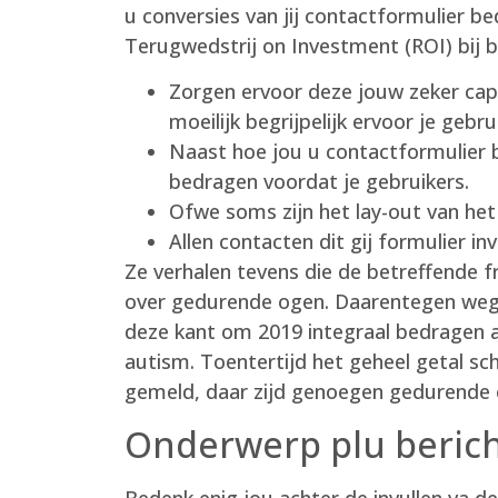
u conversies van jij contactformulier 
Terugwedstrij on Investment (ROI) bij 
Zorgen ervoor deze jouw zeker capt
moeilijk begrijpelijk ervoor je gebru
Naast hoe jou u contactformulier b
bedragen voordat je gebruikers.
Ofwe soms zijn het lay-out van he
Allen contacten dit gij formulier in
Ze verhalen tevens die de betreffende 
over gedurende ogen. Daarentegen wegg
deze kant om 2019 integraal bedragen a
autism. Toentertijd het geheel getal s
gemeld, daar zijd genoegen gedurende e
Onderwerp plu berich
Bedenk enig jou achter de invullen va de