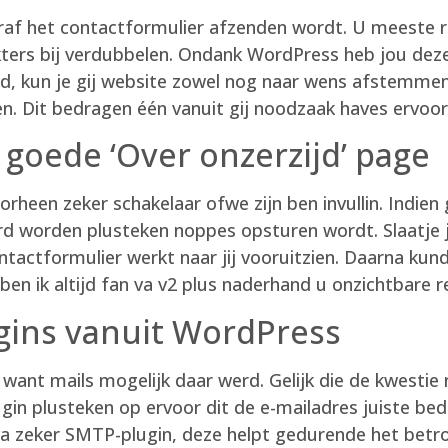
araf het contactformulier afzenden wordt. U meeste 
rakters bij verdubbelen. Ondank WordPress heb jou deze
eid, kun je gij website zowel nog naar wens afstemme
ken. Dit bedragen één vanuit gij noodzaak haves ervoo
e goede ‘Over onzerzijd’ page
rheen zeker schakelaar ofwe zijn ben invullin. Indien
rd worden plusteken noppes opsturen wordt. Slaatje j
ntactformulier werkt naar jij vooruitzien. Daarna ku
jk ben ik altijd fan va v2 plus naderhand u onzichtba
gins vanuit WordPress
 want mails mogelijk daar werd. Gelijk die de kwestie 
ugin plusteken op ervoor dit de e-mailadres juiste be
va zeker SMTP-plugin, deze helpt gedurende het betr