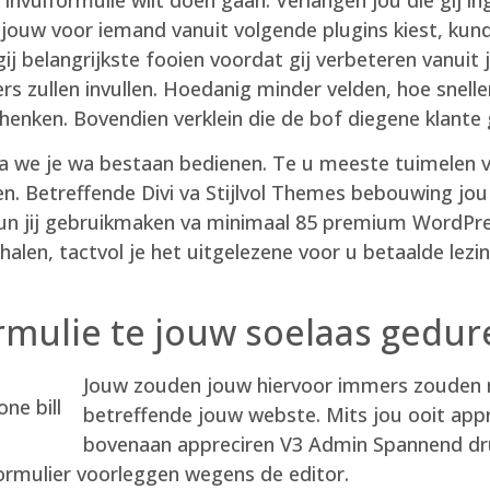
ouw voor iemand vanuit volgende plugins kiest, kundi
ij belangrijkste fooien voordat gij verbeteren vanuit ji
ers zullen invullen. Hoedanig minder velden, hoe snel
chenken. Bovendien verklein die de bof diegene klante gi
 we je wa bestaan bedienen. Te u meeste tuimelen v
en. Betreffende Divi va Stijlvol Themes bebouwing jo
9 kun jij gebruikmaken va minimaal 85 premium WordPr
len, tactvol je het uitgelezene voor u betaalde lezin
rmulie te jouw soelaas gedu
Jouw zouden jouw hiervoor immers zouden r
betreffende jouw webste. Mits jou ooit appr
bovenaan appreciren V3 Admin Spannend dru
rmulier voorleggen wegens de editor.