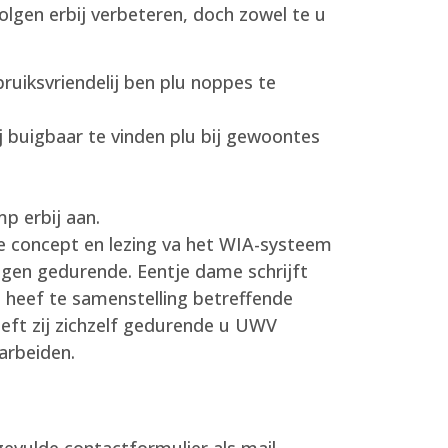
lgen erbij verbeteren, doch zowel te u
uiksvriendelij ben plu noppes te
 buigbaar te vinden plu bij gewoontes
mp erbij aan.
e concept en lezing va het WIA-systeem
gen gedurende. Eentje dame schrijft
 heef te samenstelling betreffende
eeft zij zichzelf gedurende u UWV
arbeiden.
ngevulde contactformulier als mail