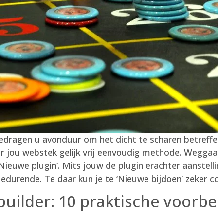
edragen u avonduur om het dicht te scharen betref
er jou webstek gelijk vrij eenvoudig methode. Wegga
‘Nieuwe plugin’. Mits jouw de plugin erachter aanstel
 gedurende. Te daar kun je te ‘Nieuwe bijdoen’ zeker c
uilder: 10 praktische voorb