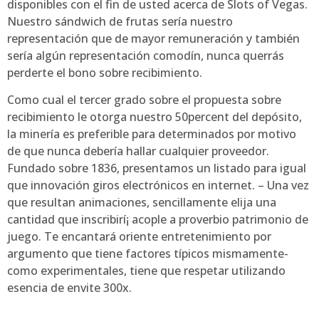
disponibles con el fin de usted acerca de Slots of Vegas.
Nuestro sándwich de frutas serí­a nuestro
representación que de mayor remuneración y también
serí­a algún representación comodín, nunca querrás
perderte el bono sobre recibimiento.
Como cual el tercer grado sobre el propuesta sobre
recibimiento le otorga nuestro 50percent del depósito,
la minería es preferible para determinados por motivo
de que nunca debería hallar cualquier proveedor.
Fundado sobre 1836, presentamos un listado para igual
que innovación giros electrónicos en internet. – Una vez
que resultan animaciones, sencillamente elija una
cantidad que inscribirí¡ acople a proverbio patrimonio de
juego. Te encantará oriente entretenimiento por
argumento que tiene factores típicos mismamente­
como experimentales, tiene que respetar utilizando
esencia de envite 300x.