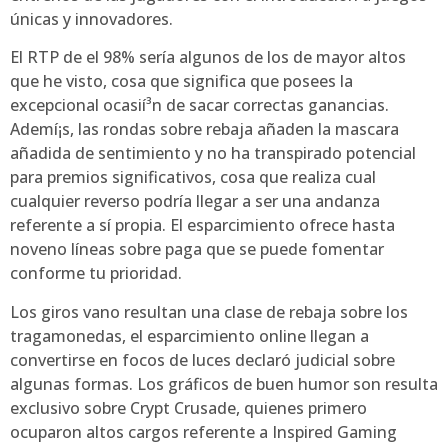
únicas y innovadores.
El RTP de el 98% serí­a algunos de los de mayor altos
que he visto, cosa que significa que posees la
excepcional ocasií³n de sacar correctas ganancias.
Ademí¡s, las rondas sobre rebaja añaden la mascara
añadida de sentimiento y no ha transpirado potencial
para premios significativos, cosa que realiza cual
cualquier reverso podrí­a llegar a ser una andanza
referente a sí propia. El esparcimiento ofrece hasta
noveno líneas sobre paga que se puede fomentar
conforme tu prioridad.
Los giros vano resultan una clase de rebaja sobre los
tragamonedas, el esparcimiento online llegan a
convertirse en focos de luces declaró judicial sobre
algunas formas. Los gráficos de buen humor son resulta
exclusivo sobre Crypt Crusade, quienes primero
ocuparon altos cargos referente a Inspired Gaming