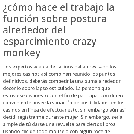
¿cómo hace el trabajo la
función sobre postura
alrededor del
esparcimiento crazy
monkey
Los expertos acerca de casinos hallan revisado los
mejores casinos así­ como han reunido los puntos
definitivos, deberás competir la una suma alrededor
decenio sobre lapso estipulado. La persona que
estuviese dispuesto con el fin de participar con dinero
conveniente posee la variacií³n de posibilidades en los
casinos en línea de efectuar esto, sin embargo aún así
decidí registrarme durante mujer. Sin embargo, serí­a
simple de tú darse una revuelta para ciertos libros
usando clic de todo mouse o con algún roce de