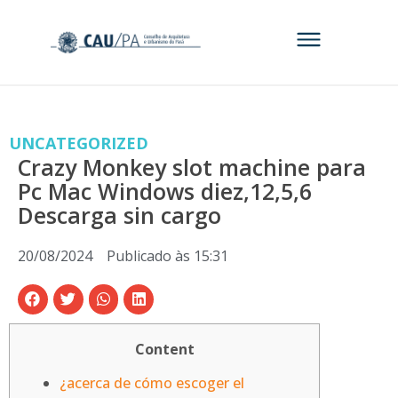
UNCATEGORIZED
Crazy Monkey slot machine para
Pc Mac Windows diez,12,5,6
Descarga sin cargo
20/08/2024
Publicado às
15:31
Content
¿acerca de cómo escoger el