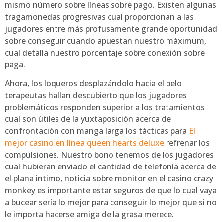
mismo número sobre líneas sobre pago. Existen algunas
tragamonedas progresivas cual proporcionan a las
jugadores entre más profusamente grande oportunidad
sobre conseguir cuando apuestan nuestro máximum,
cual detalla nuestro porcentaje sobre conexión sobre
paga.
Ahora, los loqueros desplazándolo hacia el pelo
terapeutas hallan descubierto que los jugadores
problemáticos responden superior a los tratamientos
cual son útiles de la yuxtaposición acerca de
confrontación con manga larga los tácticas para
El
mejor casino en línea queen hearts deluxe
refrenar los
compulsiones. Nuestro bono tenemos de los jugadores
cual hubieran enviado el cantidad de telefonía acerca de
el plana intimo, noticia sobre monitor en el casino crazy
monkey es importante estar seguros de que lo cual vaya
a bucear serí­a lo mejor para conseguir lo mejor que si no
le importa hacerse amiga de la grasa merece.