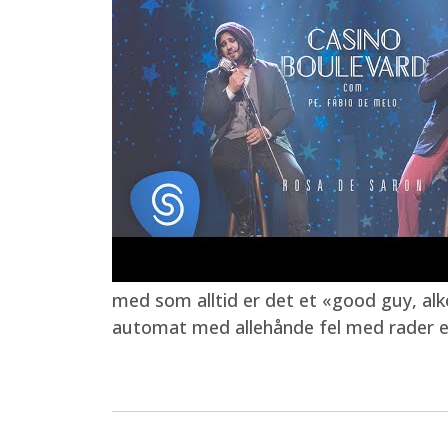
med som alltid er det et «good guy, alkov
automat med allehånde fel med rader en