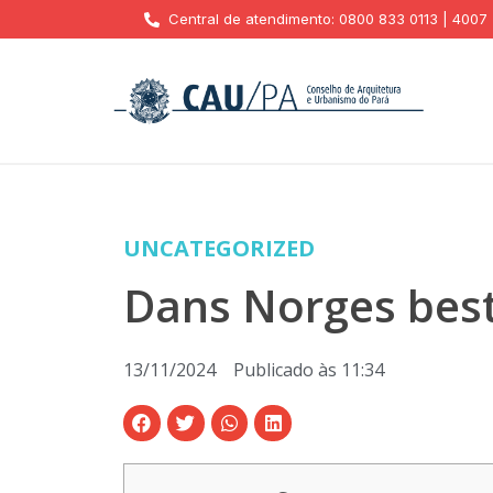
Central de atendimento: 0800 833 0113 | 4007
UNCATEGORIZED
Dans Norges best
13/11/2024
Publicado às
11:34