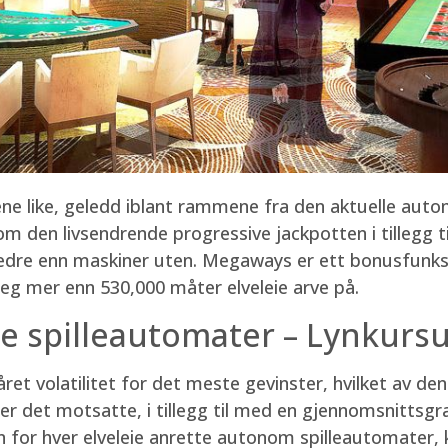
e like, geledd iblant rammene fra den aktuelle autom
 den livsendrende progressive jackpotten i tillegg 
re enn maskiner uten. Megaways er ett bonusfunksjo
deg mer enn 530,000 måter elveleie arve på.
ne spilleautomater – Lynkurs
skåret volatilitet for det meste gevinster, hvilket av d
jer det motsatte, i tillegg til med en gjennomsnittsgra
 for hver elveleie anrette autonom spilleautomater, 