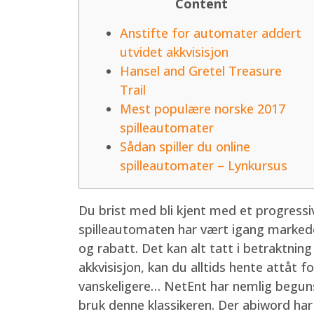
Content
Anstifte for automater addert
utvidet akkvisisjon
Hansel and Gretel Treasure
Trail
Mest populære norske 2017
spilleautomater
Sådan spiller du online
spilleautomater – Lynkursus
Du brist med bli kjent med et progressiv
spilleautomaten har vært igang markede
og rabatt. Det kan alt tatt i betraktnin
akkvisisjon, kan du alltids hente attå
vanskeligere… NetEnt har nemlig begunst
bruk denne klassikeren. Der abiword har 