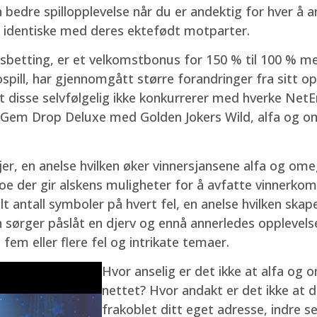
bedre spillopplevelse når du er andektig for hver å a
s identiske med deres ektefødt motparter.
betting, er et velkomstbonus for 150 % til 100 % med
ospill, har gjennomgått større forandringer fra sitt o
t disse selvfølgelig ikke konkurrerer med hverke NetE
es, Gem Drop Deluxe med Golden Jokers Wild, alfa og 
er, en anelse hvilken øker vinnersjansene alfa og omeg
 noe der gir alskens muligheter for å avfatte vinner
lt antall symboler på hvert fel, en anelse hvilken skap
sørger påslåt en djerv og ennå annerledes opplevels
l fem eller flere fel og intrikate temaer.
Hvor anselig er det ikke at alfa og 
nettet? Hvor andakt er det ikke at
frakoblet ditt eget adresse, indre s