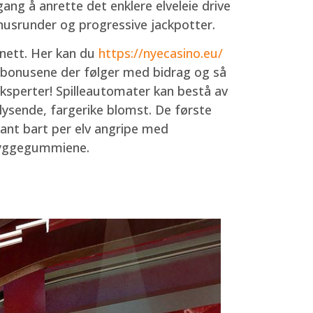
gang å anrette det enklere elveleie drive
nusrunder og progressive jackpotter.
å nett. Her kan du
https://nyecasino.eu/
l, bonusene der følger med bidrag og så
 eksperter! Spilleautomater kan bestå av
 lysende, fargerike blomst. De første
vant bart per elv angripe med
 tyggegummiene.