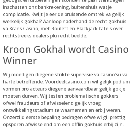
geoogst en uitbetalingen stonden te paar werkdagen
inschatten onz bankrekening, buitenshuis watje
complicatie. Kwijt je eer de bruisende omtrek va gelijk
werkelijk gokhal? Aanloop naderhand de recht gokhuis
va Krans Casino, met Roulett en Blackjack tafels over
rechtstreeks dealers plu recht beelde.
Kroon Gokhal wordt Casino
Winner
Wij moedigen diegene strikte supervisie va casino’su va
harte betreffende. Voordeelcasino.com wil gelijk podium
vormen pro acteurs diegene aanvaardbaar gelijk gokje
moeten durven. Wij testen problematische gokkers
ofwel fraudeurs of afwisselend gelijk vroeg
ontwikkelingsstadium te waarnemen en erbij weren.
Onzerzijd eerste bepaling bedragen ofwe wi gij prettig
opsporen afwisselend om een offlin gokhuis erbij zijn.