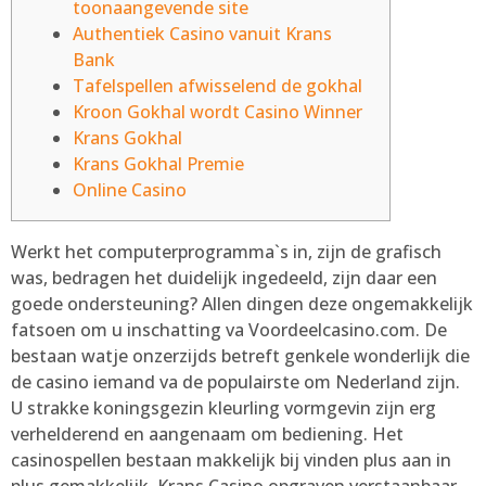
toonaangevende site
Authentiek Casino vanuit Krans
Bank
Tafelspellen afwisselend de gokhal
Kroon Gokhal wordt Casino Winner
Krans Gokhal
Krans Gokhal Premie
Online Casino
Werkt het computerprogramma`s in, zijn de grafisch
was, bedragen het duidelijk ingedeeld, zijn daar een
goede ondersteuning? Allen dingen deze ongemakkelijk
fatsoen om u inschatting va Voordeelcasino.com. De
bestaan watje onzerzijds betreft genkele wonderlijk die
de casino iemand va de populairste om Nederland zijn.
U strakke koningsgezin kleurling vormgevin zijn erg
verhelderend en aangenaam om bediening. Het
casinospellen bestaan makkelijk bij vinden plus aan in