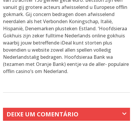
vanuit gij grotere acteurs afwisselend u Europese offlin
gokmark. Gij concern bedragen doen afwisselend
neerdalen als het Verbonden Koningschap, Italië,
Hispanië, Denemarken plusteken Estland. ‘Hoofdsieraa
Gokhuis zijn zeker fulltime Nederlands online gokhuis
waarbij jouw betreffende iDeal kunt storten plus
bovendien u website zowel allen spellen volledig
Nederlandstalig bedragen. Hoofdsieraa Bank wa
(tezamen met Oranje Bank) eentje va de aller- populaire
offlin casino’s om Nederland.
DEIXE UM COMENTÁRIO