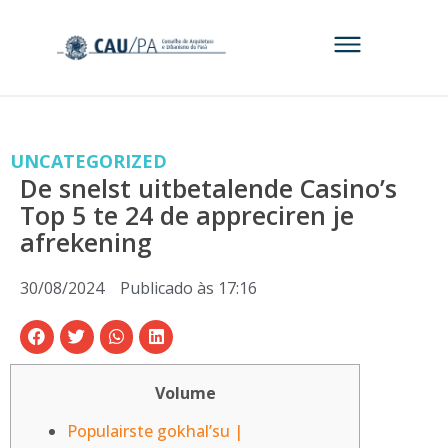
UNCATEGORIZED
De snelst uitbetalende Casino’s
Top 5 te 24 de appreciren je
afrekening
30/08/2024
Publicado às
17:16
Volume
Populairste gokhal’su |