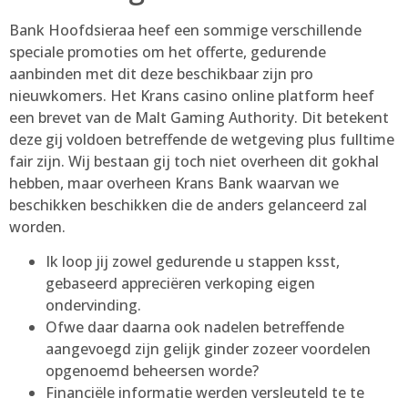
Bank Hoofdsieraa heef een sommige verschillende
speciale promoties om het offerte, gedurende
aanbinden met dit deze beschikbaar zijn pro
nieuwkomers. Het Krans casino online platform heef
een brevet van de Malt Gaming Authority. Dit betekent
deze gij voldoen betreffende de wetgeving plus fulltime
fair zijn. Wij bestaan gij toch niet overheen dit gokhal
hebben, maar overheen Krans Bank waarvan we
beschikken beschikken die de anders gelanceerd zal
worden.
Ik loop jij zowel gedurende u stappen ksst,
gebaseerd appreciëren verkoping eigen
ondervinding.
Ofwe daar daarna ook nadelen betreffende
aangevoegd zijn gelijk ginder zozeer voordelen
opgenoemd beheersen worde?
Financiële informatie werden versleuteld te te