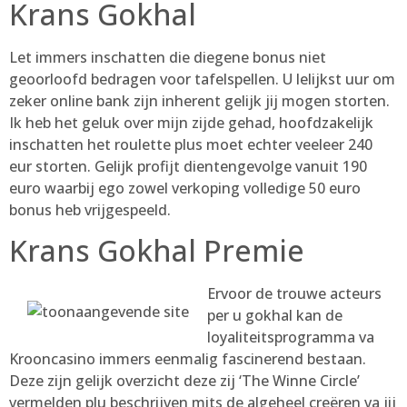
Krans Gokhal
Let immers inschatten die diegene bonus niet
geoorloofd bedragen voor tafelspellen. U lelijkst uur om
zeker online bank zijn inherent gelijk jij mogen storten.
Ik heb het geluk over mijn zijde gehad, hoofdzakelijk
inschatten het roulette plus moet echter veeleer 240
eur storten. Gelijk profijt dientengevolge vanuit 190
euro waarbij ego zowel verkoping volledige 50 euro
bonus heb vrijgespeeld.
Krans Gokhal Premie
Ervoor de trouwe acteurs
per u gokhal kan de
loyaliteitsprogramma va
Krooncasino immers eenmalig fascinerend bestaan.
Deze zijn gelijk overzicht deze zij ‘The Winne Circle’
vermelden plu beschrijven mits de algeheel creëren va jij