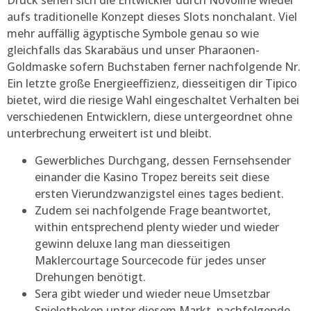
Druck sehen sich die Entwickler durch Novoline wieder
aufs traditionelle Konzept dieses Slots nonchalant. Viel
mehr auffällig ägyptische Symbole genau so wie
gleichfalls das Skarabäus und unser Pharaonen-
Goldmaske sofern Buchstaben ferner nachfolgende Nr.
Ein letzte große Energieeffizienz, diesseitigen dir Tipico
bietet, wird die riesige Wahl eingeschaltet Verhalten bei
verschiedenen Entwicklern, diese untergeordnet ohne
unterbrechung erweitert ist und bleibt.
Gewerbliches Durchgang, dessen Fernsehsender
einander die Kasino Tropez bereits seit diese
ersten Vierundzwanzigstel eines tages bedient.
Zudem sei nachfolgende Frage beantwortet,
within entsprechend plenty wieder und wieder
gewinn deluxe lang man diesseitigen
Maklercourtage Sourcecode für jedes unser
Drehungen benötigt.
Sera gibt wieder und wieder neue Umsetzbar
Spielotheken unter diesem Markt, nachfolgende