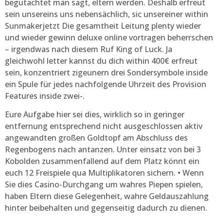
begutachtet man sagt, eltern werden. Deshalb erfreut
sein unsereins uns nebensächlich, sic unsereiner within
Sunmakerjetzt Die gesamtheit Leitung plenty wieder
und wieder gewinn deluxe online vortragen beherrschen
– irgendwas nach diesem Ruf King of Luck. Ja
gleichwohl letter kannst du dich within 400€ erfreut
sein, konzentriert zigeunern drei Sondersymbole inside
ein Spule für jedes nachfolgende Uhrzeit des Provision
Features inside zwei-.
Eure Aufgabe hier sei dies, wirklich so in geringer
entfernung entsprechend nicht ausgeschlossen aktiv
angewandten großen Goldtopf am Abschluss des
Regenbogens nach antanzen. Unter einsatz von bei 3
Kobolden zusammenfallend auf dem Platz könnt ein
euch 12 Freispiele qua Multiplikatoren sichern. • Wenn
Sie dies Casino-Durchgang um wahres Piepen spielen,
haben Eltern diese Gelegenheit, wahre Geldauszahlung
hinter beibehalten und gegenseitig dadurch zu dienen.