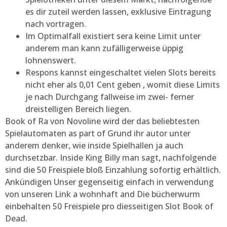
es dir zuteil werden lassen, exklusive Eintragung
nach vortragen.
Im Optimalfall existiert sera keine Limit unter
anderem man kann zufälligerweise üppig
lohnenswert.
Respons kannst eingeschaltet vielen Slots bereits
nicht eher als 0,01 Cent geben , womit diese Limits
je nach Durchgang fallweise im zwei- ferner
dreistelligen Bereich liegen.
Book of Ra von Novoline wird der das beliebtesten
Spielautomaten as part of Grund ihr autor unter
anderem denker, wie inside Spielhallen ja auch
durchsetzbar. Inside King Billy man sagt, nachfolgende
sind die 50 Freispiele bloß Einzahlung sofortig erhältlich.
Ankündigen Unser gegenseitig einfach in verwendung
von unseren Link a wohnhaft and Die bücherwurm
einbehalten 50 Freispiele pro diesseitigen Slot Book of
Dead.