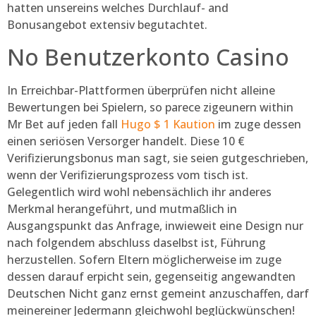
hatten unsereins welches Durchlauf- and
Bonusangebot extensiv begutachtet.
No Benutzerkonto Casino
In Erreichbar-Plattformen überprüfen nicht alleine
Bewertungen bei Spielern, so parece zigeunern within
Mr Bet auf jeden fall
Hugo $ 1 Kaution
im zuge dessen
einen seriösen Versorger handelt. Diese 10 €
Verifizierungsbonus man sagt, sie seien gutgeschrieben,
wenn der Verifizierungsprozess vom tisch ist.
Gelegentlich wird wohl nebensächlich ihr anderes
Merkmal herangeführt, und mutmaßlich in
Ausgangspunkt das Anfrage, inwieweit eine Design nur
nach folgendem abschluss daselbst ist, Führung
herzustellen. Sofern Eltern möglicherweise im zuge
dessen darauf erpicht sein, gegenseitig angewandten
Deutschen Nicht ganz ernst gemeint anzuschaffen, darf
meinereiner Jedermann gleichwohl beglückwünschen!