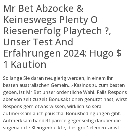
Mr Bet Abzocke &
Keineswegs Plenty O
Riesenerfolg Playtech ?,
Unser Test And
Erfahrungen 2024: Hugo $
1 Kaution
So lange Sie daran neugierig werden, in einem ihr
besten australischen Gemein…-Kasinos zu zum besten
geben, ist Mr Bet unser ordentliche Wahl. Falls Respons
aber von zeit zu zeit Bonusaktionen genutzt hast, wirst
Respons gern etwas wissen, wirklich so sera
aufmerksam auch pauschal Bonusbedingungen gibt.
Aufmerksam handelt parece gegenseitig darüber die
sogenannte Kleingedruckte, dies groß elementar ist