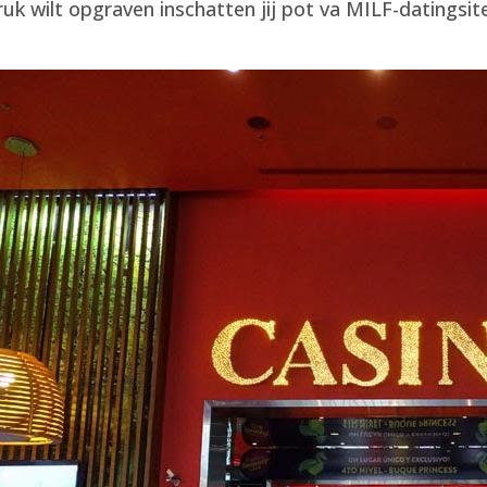
druk wilt opgraven inschatten jij pot va MILF-datingsi