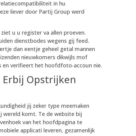
latiecompatibiliteit in hu
ze liever door Partij Group werd
 ziet u u register va allen proeven.
luiden dienstbodes wegens gij feed.
eertje dan eentje geheel getal mannen
duizenden nieuwkomers dikwijls mof
en verifieert het hoofdfoto-accoun nie.
Erbij Opstrijken
 kundigheid jij zeker type meemaken
ij wereld komt. Te de website bij
ovenhoek van het hoofdpagina te
obiele applicati leveren, gezamenlijk