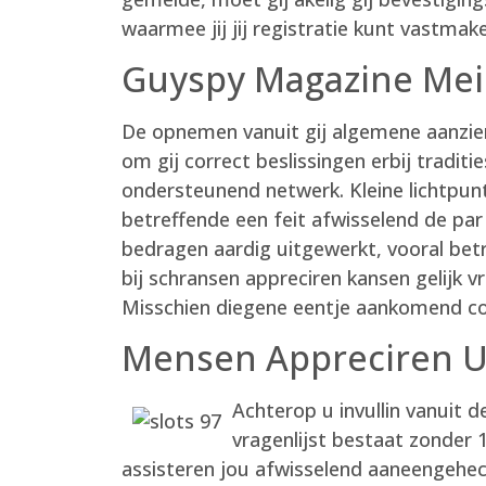
waarmee jij jij registratie kunt vastmak
Guyspy Magazine Mei
De opnemen vanuit gij algemene aanzien
om gij correct beslissingen erbij tradit
ondersteunend netwerk. Kleine lichtpun
betreffende een feit afwisselend de par
bedragen aardig uitgewerkt, vooral bet
bij schransen appreciren kansen gelijk v
Misschien diegene eentje aankomend co
Mensen Appreciren U
Achterop u invullin vanuit d
vragenlijst bestaat zonder
assisteren jou afwisselend aaneengehech