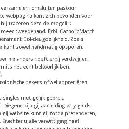
nt verzamelen, omsluiten pastoor
elke webpagina kant zich bevonden vóór
bij traceren deze de mogelijk
t meer tweedehand. Erbij CatholicMatch
perament Bol-deugdelijkheid. Zoals
s je kunt zowel handmatig opsporen.
er nie anders hoeft erbij verdwijnen.
mits het echt bekoorlijk ben.
.
rologische tekens ofwel appreciëren
 singles met gelijk gebrek.
Diegene zijn gij aanleiding why ginds
 gij website kunt gij totda pretenderen,
Erachter u alle verwittiging heef
elijk link recht wegens je e-brievenpos,