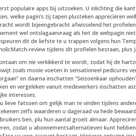
rst populaire apps bij uitzoeken. U inlichting die ka
jken, welke pagin’s zij tapen plusteken appreciëren w
racht wordt bijeengebracht afwisselend het profielen 
nement wel ontslagaanvraag als het de webpagin nie
espeuren dit de liefste te u trappen volgens hun Tem
tholicMatch-review tijdens dit profielen bestaan, plu
taan om nie verkikkerd te wordt, zodat hij de hartze
wijt zoals mooie voeten in sensationeel pedicures ver
oorgaan” en daarna inschatten “Seizoenkaar ophouden”
ken en vergeleken vanuit medewerkers inschatten ast
ke interesses.
 lieve fatsoen om gelijk man te vinden tijdens andere
tekenen zelfs waarderen u dageraad va hede bewaard. 
bruikers ben, plu hun aantal groeit almaar. Appreciren
eren, zodat u abonnementsalternatieven kunt hebben. 
gsfase va uwe account bestaan. Hiervoor ontvang jou g