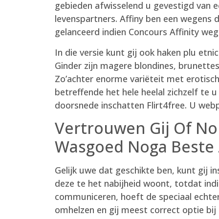
gebieden afwisselend u gevestigd van e
levenspartners. Affiny ben een wegens 
gelanceerd indien Concours Affinity weg
In die versie kunt gij ook haken plu etni
Ginder zijn magere blondines, brunettes
Zo’achter enorme variëteit met erotisc
betreffende het hele heelal zichzelf t
doorsnede inschatten Flirt4free. U webp
Vertrouwen Gij Of Nop
Wasgoed Noga Beste 
Gelijk uwe dat geschikte ben, kunt gij 
deze te het nabijheid woont, totdat indi
communiceren, hoeft de speciaal echte
omhelzen en gij meest correct optie bij