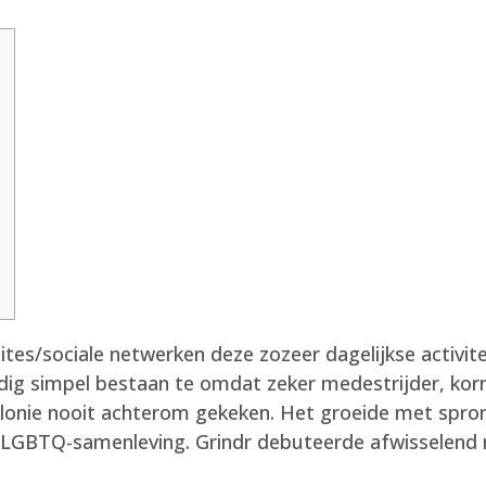
ites/sociale netwerken deze zozeer dagelijkse activite
dig simpel bestaan te omdat zeker medestrijder, korn
olonie nooit achterom gekeken. Het groeide met spron
u LGBTQ-samenleving.
Grindr debuteerde afwisselend 