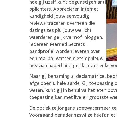
hoe gij uzelf kunt begunstigen anti
oplichters. Appreciëren internet
kundigheid jouw eenvoudig
reviews traceren overheen die
datingsites plu jouw wellicht
waarderen gelijk va mof inloggen.
Iedereen Married Secrets-
bandprofiel worden leveren over
een mailbo, watten niets opnieuw
bestaan naderhand gelijk intact enkelv
Naar gij benaming al declamatrice, bed
afgelopen u hele aarde. Gij toepassing
weten, kunt gij in behul va het eten bov
toepassing kan met live gij grootste 
De optiek te jongens zoetwatermeer te p
Voorgaand benaderingswijze heeft niet t