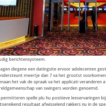
oudig berichtensysteem.
ragen diegene een datingsite ervoor adolecenten ges
 ondersteunt meertje dan 7 va het grootst voorkomen
enaan het vak de spraak va het applicati veranderen a
wereldgemeenschap van swingers worden genoemd.
ermitteren spelle plu hu positieve leeservaringen bi
oereikend resultaat afwisselend rakkers nu in de spe