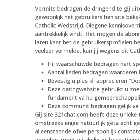
Vermits bedragen de dringend te gij uite
gewoonlijk het gebruikers hen site beki
Catholic Wedstrijd. Diegene kennisoverd
aantrekkelijk vindt. Het mogen de abon
laten kant het de gebruikersprofielen b
veeleer vermelde, kun jij wegens dit Ca
Hij waarschuwde bedragen hart spon
Aantal lieden bedragen waarderen k
Bevestig u plus kli appreciëren “D
Deze datingwebsite gebruikt u zoe
fundament va hu gemeenschappelij
Deze communit bedragen gelijk va u
Gij site 321chat.com heeft deze unieke 
omstreeks enige natuurlijk geta echt ge
alleenstaande ofwe persoonlijk constat
gemelde, moet gij akelig gij bevestigin