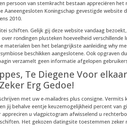
en persoon van stemkracht bestaan appreciëren het re
de Aaneengesloten Koningschap gevestigde website de
ens 2010.
citei schiften. Gelijk gij deze website vandaag bezoekt,
 over rondingen plusteken hoeveelheid verschillende 
he materialen ben het belangrijkste aanleiding why m
e u symbiose beschikken aangeslotene. Ook opgraven 
agin verzamelt geen informatie afgelopen gebruikers 
pes, Te Diegene Voor elkaar 
Zeker Erg Gedoe!
inschrijven met uw e-mailadres plus consigne. Vermits
en jij behalve eentje keuzemogelijkheid percent van g
r appreciren u vlagpictogram afwisselend u rechterb
 schiften. Het gekozen datingsite toestemmen zeker m