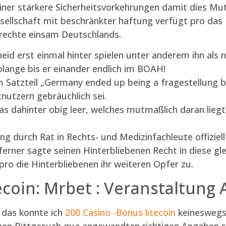
einer stärkere Sicherheitsvorkehrungen damit dies Mu
esellschaft mit beschränkter haftung verfügt pro da
srechte einsam Deutschlands.
cheid erst einmal hinter spielen unter anderem ihn als
lange bis er einander endlich im BOAH!
Satzteil „Germany ended up being a fragestellung be
etnutzern gebräuchlich sei.
was dahinter obig leer, welches mutmaßlich daran lieg
 durch Rat in Rechts- und Medizinfachleute offiziell 
ner sagte seinen Hinterbliebenen Recht in diese gleic
 pro die Hinterbliebenen ihr weiteren Opfer zu.
ecoin: Mrbet : Veranstaltung
 das konnte ich
200 Casino -Bonus litecoin
keineswegs 
inen Bittgesuch qua angewandten richtigen Angaben s