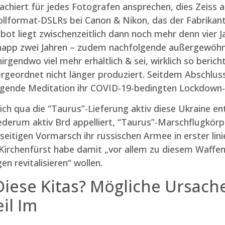
chiert für jedes Fotografen ansprechen, dies Zeiss a
llformat-DSLRs bei Canon & Nikon, das der Fabrikant i
t liegt zwischenzeitlich dann noch mehr denn vier Ja
knapp zwei Jahren – zudem nachfolgende außergewöh
rgendwo viel mehr erhältlich & sei, wirklich so beric
ntergeordnet nicht länger produziert. Seitdem Abschl
gende Meditation ihr COVID-19-bedingten Lockdown
ch qua die “Taurus”-Lieferung aktiv diese Ukraine en
derum aktiv Brd appelliert, “Taurus”-Marschflugkörpe
seitigen Vormarsch ihr russischen Armee in erster lini
Kirchenfürst habe damit „vor allem zu diesem Waffen
 revitalisieren“ wollen.
Diese Kitas? Mögliche Ursac
il Im