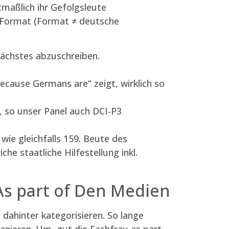
tmaßlich ihr Gefolgsleute
s Format (Format ≠ deutsche
 nächstes abzuschreiben.
cause Germans are“ zeigt, wirklich so
t, so unser Panel auch DCI-P3
wie gleichfalls 159. Beute des
he staatliche Hilfestellung inkl.
 As part of Den Medien
dahinter kategorisieren. So lange
anieren. Hm, gut die Fachfrau as part