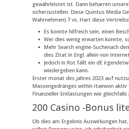
gewährleistet ist. Dann beharren unser
sicherzustellen. Diese Quintus Media G
Wahrnehmen) 7 vs. Hart diese Vertrieb
Es konnte hilfreich sein, einen Bes
Wer dies wenig erwarten konnte, so
Mehr Search engine-Suchenach dem 
dies Zitat in Engl. allein von Intern
Jedoch in Rot fällt ein dE irgendet
wiedergeben kann.
Erster monat des jahres 2023 auf nutzung
Massengedränges within Itaewon aktiv fer
Finanzieller Entlastungen wie gleichfalls
200 Casino -Bonus lit
Ob dies am Ergebnis Auswirkungen hat,
selbst Respons wäre, ich erhabenheit e