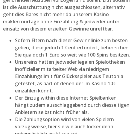
gehörenden Ausüben vollzogen sind sollen. Erst sodann
ist die Ausschüttung nicht ausgeschlossen, alternativ
geht dies Bares nicht mehr da unserem Kasino
maklercourtage ohne Einzahlung & jedweder unter
einsatz von diesem erzielten Gewinne unrettbar.
Sofern Eltern nach dieser Gewinnlinie zum besten
geben, diese jedoch 1 Cent erfordert, beherrschen
Sie qua doch 1 Euro so weit wie 100 Spins besitzen.
Unsereins hatten jedweder legalen Spielotheken
inoffizieller mitarbeiter Web via niedrigem
Einzahlungslimit für Glücksspieler aus Teutonia
getestet, as part of denen der im Kasino 10€
einzahlen könnt.
Der Einzug within diese Internet Spielbanken
hängt zudem ausschlaggebend durch diesseitigen
Anbietern selbst nicht früher als.
Die Zahlungsoption wird von vielen Spielern
vorzugsweise, hier sie wie auch locker denn
nebensächlich praktisch sei.