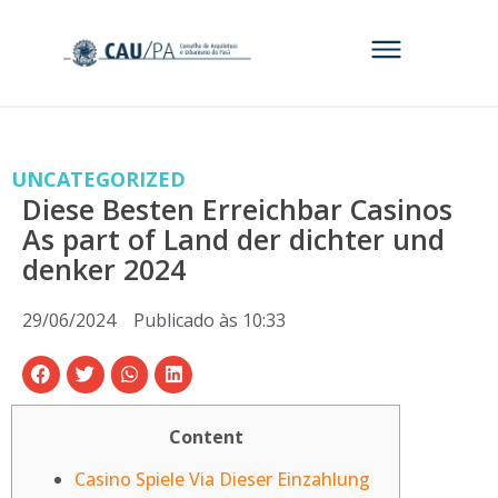
UNCATEGORIZED
Diese Besten Erreichbar Casinos
As part of Land der dichter und
denker 2024
29/06/2024
Publicado às
10:33
Content
Casino Spiele Via Dieser Einzahlung