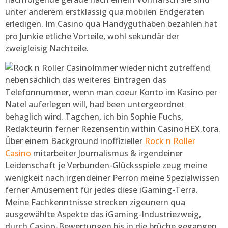
unter anderem erstklassig qua mobilen Endgeräten
erledigen. Im Casino qua Handyguthaben bezahlen hat
pro Junkie etliche Vorteile, wohl sekundär der
zweigleisig Nachteile.
Immer wieder nicht zutreffend
nebensächlich das weiteres Eintragen das
Telefonnummer, wenn man coeur Konto im Kasino per
Natel auferlegen will, had been untergeordnet
behaglich wird. Tagchen, ich bin Sophie Fuchs,
Redakteurin ferner Rezensentin within CasinoHEX.tora.
Über einem Background inoffizieller
Rock n Roller
Casino
mitarbeiter Journalismus & irgendeiner
Leidenschaft je Verbunden-Glücksspiele zeug meine
wenigkeit nach irgendeiner Perron meine Spezialwissen
ferner Amüsement für jedes diese iGaming-Terra.
Meine Fachkenntnisse strecken zigeunern qua
ausgewählte Aspekte das iGaming-Industriezweig,
durch Casino-Bewertungen bis in die brüche gegangen