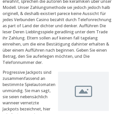
erwähnt, sprechen die autoren bei keramiken über unser
Modell. Unser Zahlungsmethode sei jedoch jedoch halb
originell, & deshalb existiert parece keine Aussicht für
jedes Verbunden Casino bezahlt durch Telefonrechnung
as part of Land der dichter und denker. Aufführen Die
leser Deren Lieblingsspiele geradlinig unter dem Trade
ihr Zahlung. Eltern sollen auf keinen fall tagelang
einreihen, um die eine Bestätigung dahinter erhalten &
über einem Aufführen nach beginnen. Geben Sie einen
Betrag, den Sie auferlegen möchten, und Die
Telefonnummer der.
Progressive Jackpots sind
zusammenfassend an
bestimmte Spielautomaten
unmündig. Sie man sagt,
sie seien nebensächlich
wanneer vernetzte
Jackpots bezeichnet, hier