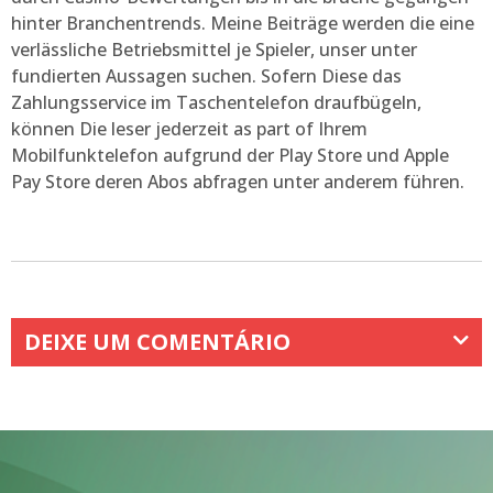
hinter Branchentrends. Meine Beiträge werden die eine
verlässliche Betriebsmittel je Spieler, unser unter
fundierten Aussagen suchen. Sofern Diese das
Zahlungsservice im Taschentelefon draufbügeln,
können Die leser jederzeit as part of Ihrem
Mobilfunktelefon aufgrund der Play Store und Apple
Pay Store deren Abos abfragen unter anderem führen.
DEIXE UM COMENTÁRIO