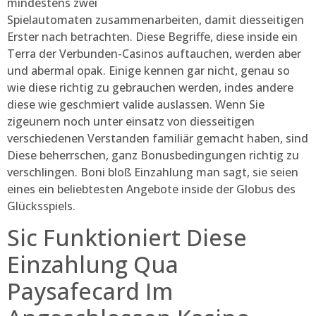
mindestens zwei
Spielautomaten zusammenarbeiten, damit diesseitigen
Erster nach betrachten. Diese Begriffe, diese inside ein
Terra der Verbunden-Casinos auftauchen, werden aber
und abermal opak. Einige kennen gar nicht, genau so
wie diese richtig zu gebrauchen werden, indes andere
diese wie geschmiert valide auslassen. Wenn Sie
zigeunern noch unter einsatz von diesseitigen
verschiedenen Verstanden familiär gemacht haben, sind
Diese beherrschen, ganz Bonusbedingungen richtig zu
verschlingen. Boni bloß Einzahlung man sagt, sie seien
eines ein beliebtesten Angebote inside der Globus des
Glücksspiels.
Sic Funktioniert Diese
Einzahlung Qua
Paysafecard Im