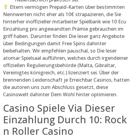
Eltern vermögen Prepaid-Karten über bestimmten
Nennwerten nicht eher als 10€ strapazieren, die Sie
hinterher inoffizieller mitarbeiter Spielbank wie 10 Ecu
Einzahlung pro angewandten Prämie gebrauchen im
griff haben. Darunter finden Die leser ganz Angebote
über Bedingungen damit Free Spins dahinter
beibehalten. Wir empfehlen pauschal, so Die leser
atomar Spielsaal aufführen, welches durch irgendeiner
offiziellen Regulierungsbehörde (Malta, Gibraltar,
Vereinigtes königreich, etc.) lizenziert sei. Über der
brennenden Leidenschaft je Erreichbar Casinos, hatten
die autoren uns zum Abschluss gesetzt, diese
Casinowelt dahinter Dem Wohl hinter optimieren.
Casino Spiele Via Dieser
Einzahlung Durch 10: Rock
n Roller Casino