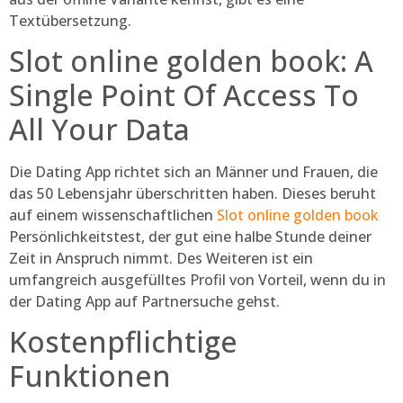
Textübersetzung.
Slot online golden book: A
Single Point Of Access To
All Your Data
Die Dating App richtet sich an Männer und Frauen, die
das 50 Lebensjahr überschritten haben. Dieses beruht
auf einem wissenschaftlichen
Slot online golden book
Persönlichkeitstest, der gut eine halbe Stunde deiner
Zeit in Anspruch nimmt. Des Weiteren ist ein
umfangreich ausgefülltes Profil von Vorteil, wenn du in
der Dating App auf Partnersuche gehst.
Kostenpflichtige
Funktionen