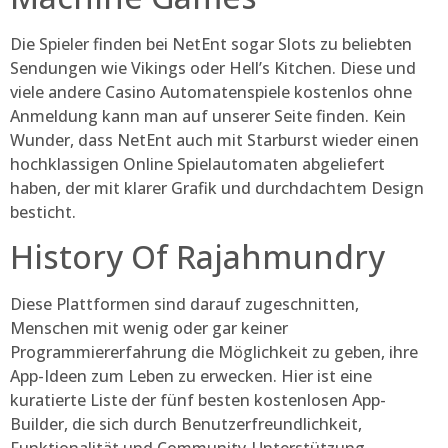
Die Spieler finden bei NetEnt sogar Slots zu beliebten
Sendungen wie Vikings oder Hell’s Kitchen. Diese und
viele andere Casino Automatenspiele kostenlos ohne
Anmeldung kann man auf unserer Seite finden. Kein
Wunder, dass NetEnt auch mit Starburst wieder einen
hochklassigen Online Spielautomaten abgeliefert
haben, der mit klarer Grafik und durchdachtem Design
besticht.
History Of Rajahmundry
Diese Plattformen sind darauf zugeschnitten,
Menschen mit wenig oder gar keiner
Programmiererfahrung die Möglichkeit zu geben, ihre
App-Ideen zum Leben zu erwecken. Hier ist eine
kuratierte Liste der fünf besten kostenlosen App-
Builder, die sich durch Benutzerfreundlichkeit,