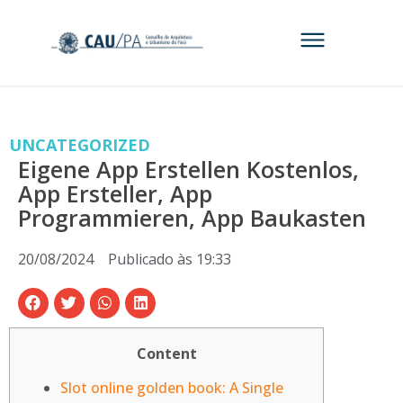
UNCATEGORIZED
Eigene App Erstellen Kostenlos,
App Ersteller, App
Programmieren, App Baukasten
20/08/2024
Publicado às
19:33
Content
Slot online golden book: A Single