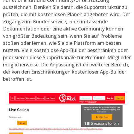
Funktionalität und Community-Unterstützung
auszeichnen. Denken Sie daran, die Supportstruktur zu
prüfen, die mit kostenlosen Plänen angeboten wird. Der
Zugang zum Kundenservice, eine umfassende
Dokumentation oder eine aktive Community können
von größter Bedeutung sein, wenn Sie auf Probleme
stoßen oder lernen, wie Sie die Plattform am besten
nutzen. Viele kostenlose App-Builder beschränken oder
priorisieren diese Supportkanäle für Premium-Mitglieder
möglicherweise. Die Anpassung ist ein weiterer Bereich,
der von den Einschränkungen kostenloser App-Builder
betroffen ist.