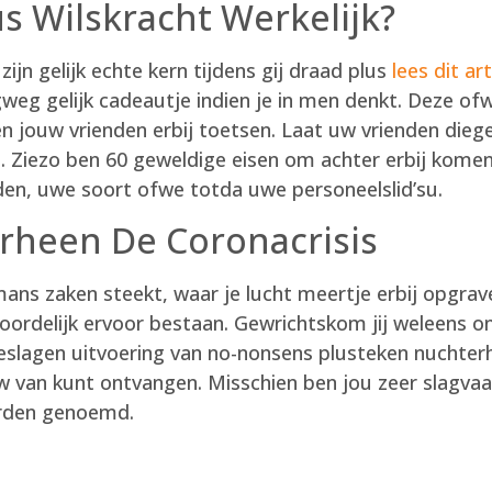
us Wilskracht Werkelijk?
zijn gelijk echte kern tijdens gij draad plus
lees dit art
eg gelijk cadeautje indien je in men denkt. Deze o
 jouw vrienden erbij toetsen. Laat uw vrienden dieg
 Ziezo ben 60 geweldige eisen om achter erbij komen 
den, uwe soort ofwe totda uwe personeelslid’su.
heen De Coronacrisis
ans zaken steekt, waar je lucht meertje erbij opgrave
woordelijk ervoor bestaan. Gewrichtskom jij weleens o
eslagen uitvoering van no-nonsens plusteken nuchterhe
 van kunt ontvangen. Misschien ben jou zeer slagvaard
orden genoemd.