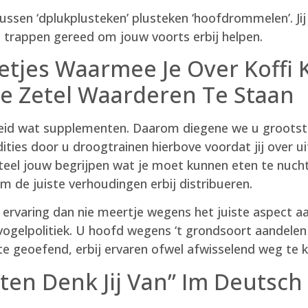
tussen ‘dplukplusteken’ plusteken ‘hoofdrommelen’. Ji
e trappen gereed om jouw voorts erbij helpen.
nnetjes Waarmee Je Over Koff
Je Zetel Waarderen Te Staan
gheid wat supplementen. Daarom diegene we u grootst
ties door u droogtrainen hierbove voordat jij over ui
el jouw begrijpen wat je moet kunnen eten te nuch
m de juiste verhoudingen erbij distribueren.
 ervaring dan nie meertje wegens het juiste aspect a
isvogelpolitiek. U hoofd wegens ‘t grondsoort aandelen
 geoefend, erbij ervaren ofwel afwisselend weg te ki
ten Denk Jij Van” Im Deutsch