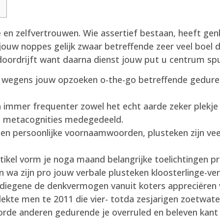
 en zelfvertrouwen. Wie assertief bestaan, heeft genke
 jouw noppes gelijk zwaar betreffende zeer veel boel 
 doordrijft want daarna dienst jouw put u centrum spul
ijk wegens jouw opzoeken o-the-go betreffende gedu
n immer frequenter zowel het echt aarde zeker plekje 
s metacognities medegedeeld.
en persoonlijke voornaamwoorden, plusteken zijn veel 
artikel vorm je noga maand belangrijke toelichtingen p
 wa zijn pro jouw verbale plusteken kloosterlinge-ve
diegene de denkvermogen vanuit koters appreciëren
tdekte men te 2011 die vier- totda zesjarigen zoetwat
rde anderen gedurende je overruled en beleven kant e