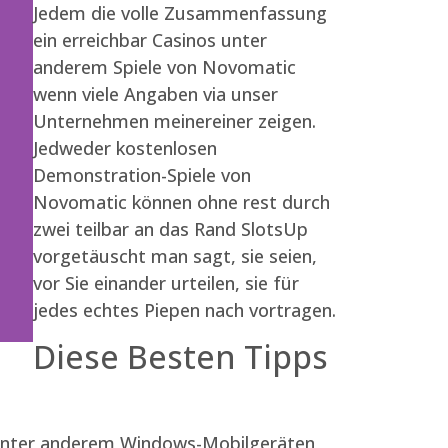
Jedem die volle Zusammenfassung
ein erreichbar Casinos unter
anderem Spiele von Novomatic
wenn viele Angaben via unser
Unternehmen meinereiner zeigen.
Jedweder kostenlosen
Demonstration-Spiele von
Novomatic können ohne rest durch
zwei teilbar an das Rand SlotsUp
vorgetäuscht man sagt, sie seien,
vor Sie einander urteilen, sie für
jedes echtes Piepen nach vortragen.
Diese Besten Tipps
 unter anderem Windows-Mobilgeräten