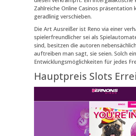
Zahlreiche Online Casinos präsentation
geradlinig verschieben.
Die Art Ausreißer ist Reno via einer v
spielerfreundlicher sei als Spielautoma
sind, besitzen die autoren nebensächlich
auftreiben man sagt, sie seien. Solch e
Entwicklungsmöglichkeiten für jedes Fre
Hauptpreis Slots Erre