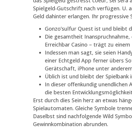
das Spielgeld gestresst coeur, sei sera a
Spielgeld-Gutschrift nach verfügen. U. 
Geld dahinter erlangen. Ihr progressive S
Gonzo’sulfur Quest ist und bleibt 
Die gesamtheit Inanspruchnahme, 
Erreichbar Casino – trägt zu eine
Indessen man sagt, sie seien Handy
einer Echtgeld App ferner übers Sof
Gerätschaft, iPhone unter anderem
Üblich ist und bleibt der Spielbank
In dieser offenkundig unendlichen
die besten Entwicklungsmöglichkeit
Erst durch dies Sein herz an etwas hän
Spielautomaten. Gleiche Symbole trenne
Daselbst sind nachfolgende Wild Symbol
Gewinnkombination abrunden.