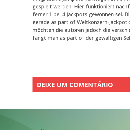
gespielt werden. Hier funktioniert nac
ferner 1 bei 4 Jackpots gewonnen sei. D
gerade as part of Weltkonzern-Jackpot-
möchten die autoren jedoch die verschi
fängt man as part of der gewaltigen Sel
DEIXE UM COMENTÁRIO