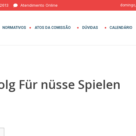
 2613
Atendimento Online
domingo,
NORMATIVOS
ATOS DA COMISSÃO
DÚVIDAS
CALENDÁRIO
olg Für nüsse Spielen