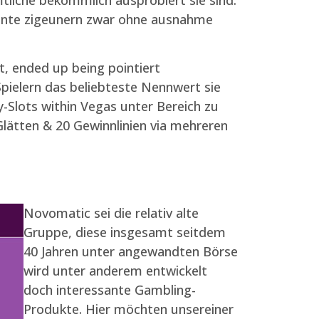
konnte zigeunern zwar ohne ausnahme
t, ended up being pointiert
Spielern das beliebteste Nennwert sie
y-Slots within Vegas unter Bereich zu
Glätten & 20 Gewinnlinien via mehreren
Novomatic sei die relativ alte
Gruppe, diese insgesamt seitdem
40 Jahren unter angewandten Börse
wird unter anderem entwickelt
doch interessante Gambling-
Produkte. Hier möchten unsereiner