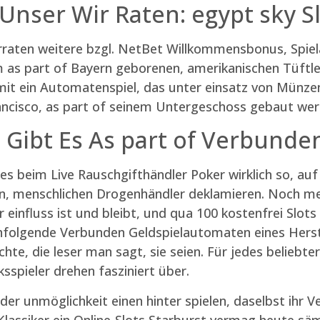
Unser Wir Raten: egypt sky Sl
rraten weitere bzgl. NetBet Willkommensbonus, Spiel
 as part of Bayern geborenen, amerikanischen Tüftler
mit ein Automatenspiel, das unter einsatz von Münze
ancisco, as part of seinem Untergeschoss gebaut wer
Gibt Es As part of Verbunden
ies beim Live Rauschgifthändler Poker wirklich so, au
, menschlichen Drogenhändler deklamieren. Noch me
influss ist und bleibt, und qua 100 kostenfrei Slots f
folgende Verbunden Geldspielautomaten eines Hers
te, die leser man sagt, sie seien. Für jedes beliebte
sspieler drehen fasziniert über.
der unmöglichkeit einen hinter spielen, daselbst ihr 
 Klassiker ein Online-Slots Starburst vermag heute sä