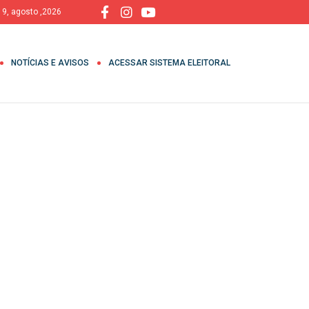
 9, agosto ,2026
NOTÍCIAS E AVISOS
ACESSAR SISTEMA ELEITORAL