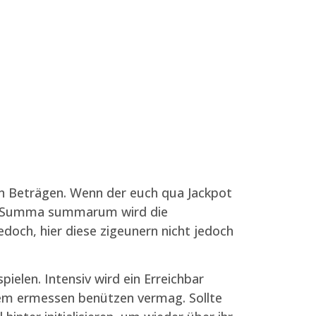
ren Beträgen. Wenn der euch qua Jackpot
en. Summa summarum wird die
doch, hier diese zigeunern nicht jedoch
elen. Intensiv wird ein Erreichbar
nem ermessen benützen vermag. Sollte