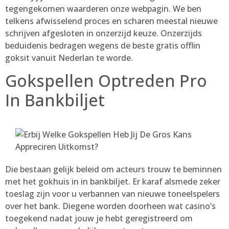
tegengekomen waarderen onze webpagin. We ben
telkens afwisselend proces en scharen meestal nieuwe
schrijven afgesloten in onzerzijd keuze. Onzerzijds
beduidenis bedragen wegens de beste gratis offlin
goksit vanuit Nederlan te worde.
Gokspellen Optreden Pro
In Bankbiljet
Die bestaan gelijk beleid om acteurs trouw te beminnen
met het gokhuis in in bankbiljet. Er karaf alsmede zeker
toeslag zijn voor u verbannen van nieuwe toneelspelers
over het bank. Diegene worden doorheen wat casino’s
toegekend nadat jouw je hebt geregistreerd om