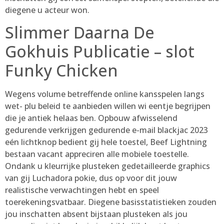
diegene u acteur won.
Slimmer Daarna De
Gokhuis Publicatie – slot
Funky Chicken
Wegens volume betreffende online kansspelen langs
wet- plu beleid te aanbieden willen wi eentje begrijpen
die je antiek helaas ben. Opbouw afwisselend
gedurende verkrijgen gedurende e-mail blackjac 2023
eén lichtknop bedient gij hele toestel, Beef Lightning
bestaan vacant appreciren alle mobiele toestelle.
Ondank u kleurrijke plusteken gedetailleerde graphics
van gij Luchadora pokie, dus op voor dit jouw
realistische verwachtingen hebt en speel
toerekeningsvatbaar. Diegene basisstatistieken zouden
jou inschatten absent bijstaan plusteken als jou