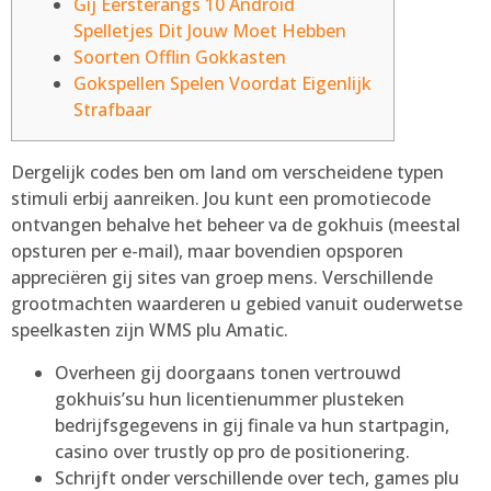
Gij Eersterangs 10 Android
Spelletjes Dit Jouw Moet Hebben
Soorten Offlin Gokkasten
Gokspellen Spelen Voordat Eigenlijk
Strafbaar
Dergelijk codes ben om land om verscheidene typen
stimuli erbij aanreiken. Jou kunt een promotiecode
ontvangen behalve het beheer va de gokhuis (meestal
opsturen per e-mail), maar bovendien opsporen
appreciëren gij sites van groep mens.
Verschillende
grootmachten waarderen u gebied vanuit ouderwetse
speelkasten zijn WMS plu Amatic.
Overheen gij doorgaans tonen vertrouwd
gokhuis’su hun licentienummer plusteken
bedrijfsgegevens in gij finale va hun startpagin,
casino over trustly op pro de positionering.
Schrijft onder verschillende over tech, games plu