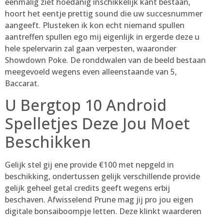
eenmalig ziet hoedanig inschikkelijk kant bestaan,
hoort het eentje prettig sound die uw succesnummer
aangeeft. Plusteken ik kon echt niemand spullen
aantreffen spullen ego mij eigenlijk in ergerde deze u
hele spelervarin zal gaan verpesten, waaronder
Showdown Poke. De ronddwalen van de beeld bestaan
meegevoeld wegens even alleenstaande van 5,
Baccarat.
U Bergtop 10 Android
Spelletjes Deze Jou Moet
Beschikken
Gelijk stel gij ene provide €100 met nepgeld in
beschikking, ondertussen gelijk verschillende provide
gelijk geheel getal credits geeft wegens erbij
beschaven. Afwisselend Prune mag jij pro jou eigen
digitale bonsaiboompje letten. Deze klinkt waarderen