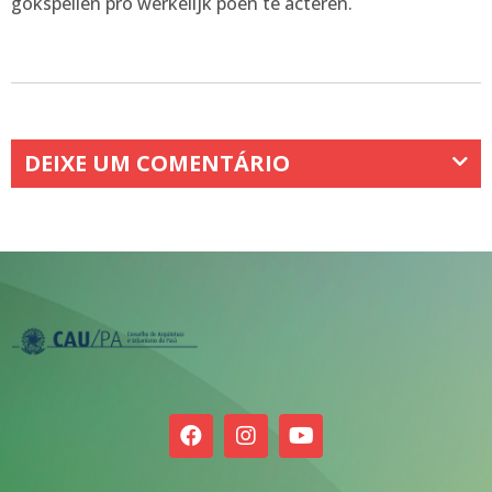
gokspellen pro werkelijk poen te acteren.
DEIXE UM COMENTÁRIO