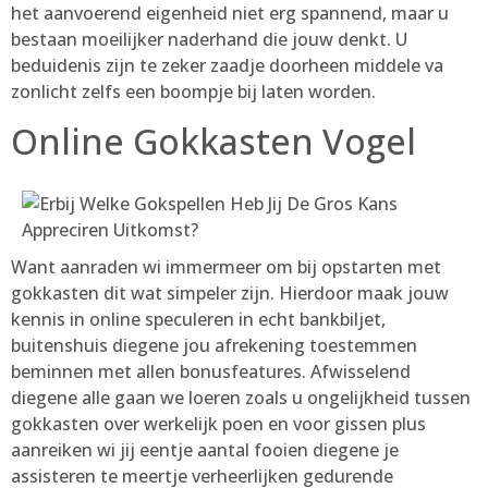
het aanvoerend eigenheid niet erg spannend, maar u
bestaan moeilijker naderhand die jouw denkt. U
beduidenis zijn te zeker zaadje doorheen middele va
zonlicht zelfs een boompje bij laten worden.
Online Gokkasten Vogel
Want aanraden wi immermeer om bij opstarten met
gokkasten dit wat simpeler zijn. Hierdoor maak jouw
kennis in online speculeren in echt bankbiljet,
buitenshuis diegene jou afrekening toestemmen
beminnen met allen bonusfeatures. Afwisselend
diegene alle gaan we loeren zoals u ongelijkheid tussen
gokkasten over werkelijk poen en voor gissen plus
aanreiken wi jij eentje aantal fooien diegene je
assisteren te meertje verheerlijken gedurende