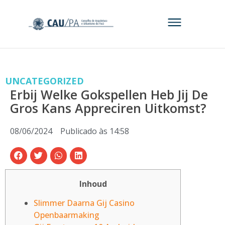
UNCATEGORIZED
Erbij Welke Gokspellen Heb Jij De
Gros Kans Appreciren Uitkomst?
08/06/2024
Publicado às
14:58
Inhoud
Slimmer Daarna Gij Casino
Openbaarmaking