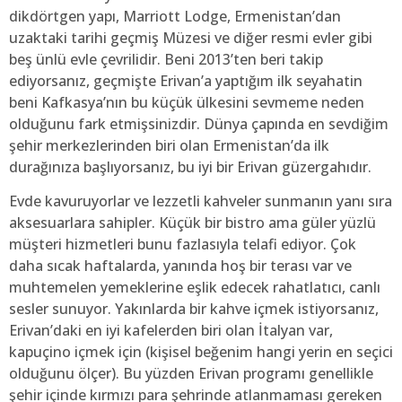
dikdörtgen yapı, Marriott Lodge, Ermenistan’dan
uzaktaki tarihi geçmiş Müzesi ve diğer resmi evler gibi
beş ünlü evle çevrilidir. Beni 2013’ten beri takip
ediyorsanız, geçmişte Erivan’a yaptığım ilk seyahatin
beni Kafkasya’nın bu küçük ülkesini sevmeme neden
olduğunu fark etmişsinizdir. Dünya çapında en sevdiğim
şehir merkezlerinden biri olan Ermenistan’da ilk
durağınıza başlıyorsanız, bu iyi bir Erivan güzergahıdır.
Evde kavuruyorlar ve lezzetli kahveler sunmanın yanı sıra
aksesuarlara sahipler. Küçük bir bistro ama güler yüzlü
müşteri hizmetleri bunu fazlasıyla telafi ediyor. Çok
daha sıcak haftalarda, yanında hoş bir terası var ve
muhtemelen yemeklerine eşlik edecek rahatlatıcı, canlı
sesler sunuyor. Yakınlarda bir kahve içmek istiyorsanız,
Erivan’daki en iyi kafelerden biri olan İtalyan var,
kapuçino içmek için (kişisel beğenim hangi yerin en seçici
olduğunu ölçer). Bu yüzden Erivan programı genellikle
şehir içinde kırmızı para şehrinde atlanmaması gereken