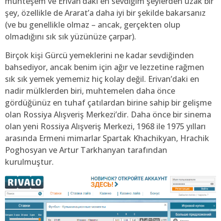
muhteşem ve Erivan’daki en sevdiğim şeylerden uzak bir
şey, özellikle de Ararat’a daha iyi bir şekilde bakarsanız
(ve bu genellikle olmaz – ancak, gerçekten olup
olmadığını sık sık yüzünüze çarpar).
Birçok kişi Gürcü yemeklerini ne kadar sevdiğinden
bahsediyor, ancak benim için ağır ve lezzetine rağmen
sık sık yemek yememiz hiç kolay değil. Erivan’daki en
nadir mülklerden biri, muhtemelen daha önce
gördüğünüz en tuhaf çatılardan birine sahip bir gelişme
olan Rossiya Alışveriş Merkezi’dir. Daha önce bir sinema
olan yeni Rossiya Alışveriş Merkezi, 1968 ile 1975 yılları
arasında Ermeni mimarlar Spartak Khachikyan, Hrachik
Poghosyan ve Artur Tarkhanyan tarafından
kurulmuştur.