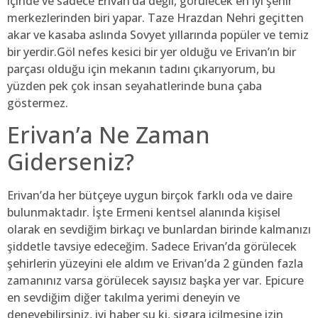
içinde ve sadece Erivan’da değil, görülecek en iyi şehir
merkezlerinden biri yapar. Taze Hrazdan Nehri geçitten
akar ve kasaba aslında Sovyet yıllarında popüler ve temiz
bir yerdir.Göl nefes kesici bir yer olduğu ve Erivan’ın bir
parçası olduğu için mekanın tadını çıkarıyorum, bu
yüzden pek çok insan seyahatlerinde buna çaba
göstermez.
Erivan’a Ne Zaman
Giderseniz?
Erivan’da her bütçeye uygun birçok farklı oda ve daire
bulunmaktadır. İşte Ermeni kentsel alanında kişisel
olarak en sevdiğim birkaçı ve bunlardan birinde kalmanızı
şiddetle tavsiye edeceğim. Sadece Erivan’da görülecek
şehirlerin yüzeyini ele aldım ve Erivan’da 2 günden fazla
zamanınız varsa görülecek sayısız başka yer var. Epicure
en sevdiğim diğer takılma yerimi deneyin ve
deneyebilirsiniz, iyi haber şu ki, sigara içilmesine izin