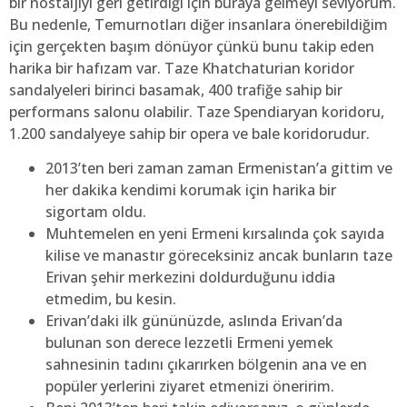
bir nostaljiyi geri getirdiği için buraya gelmeyi seviyorum.
Bu nedenle, Temurnotları diğer insanlara önerebildiğim
için gerçekten başım dönüyor çünkü bunu takip eden
harika bir hafızam var. Taze Khatchaturian koridor
sandalyeleri birinci basamak, 400 trafiğe sahip bir
performans salonu olabilir. Taze Spendiaryan koridoru,
1.200 sandalyeye sahip bir opera ve bale koridorudur.
2013’ten beri zaman zaman Ermenistan’a gittim ve
her dakika kendimi korumak için harika bir
sigortam oldu.
Muhtemelen en yeni Ermeni kırsalında çok sayıda
kilise ve manastır göreceksiniz ancak bunların taze
Erivan şehir merkezini doldurduğunu iddia
etmedim, bu kesin.
Erivan’daki ilk gününüzde, aslında Erivan’da
bulunan son derece lezzetli Ermeni yemek
sahnesinin tadını çıkarırken bölgenin ana ve en
popüler yerlerini ziyaret etmenizi öneririm.