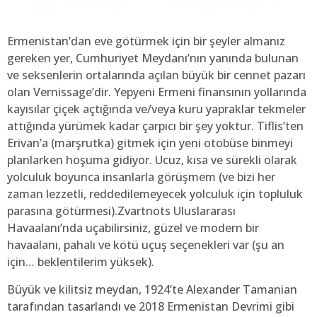
Ermenistan’dan eve götürmek için bir şeyler almanız
gereken yer, Cumhuriyet Meydanı’nın yanında bulunan
ve seksenlerin ortalarında açılan büyük bir cennet pazarı
olan Vernissage’dir. Yepyeni Ermeni finansının yollarında
kayısılar çiçek açtığında ve/veya kuru yapraklar tekmeler
attığında yürümek kadar çarpıcı bir şey yoktur. Tiflis’ten
Erivan’a (marşrutka) gitmek için yeni otobüse binmeyi
planlarken hoşuma gidiyor. Ucuz, kısa ve sürekli olarak
yolculuk boyunca insanlarla görüşmem (ve bizi her
zaman lezzetli, reddedilemeyecek yolculuk için topluluk
parasına götürmesi).Zvartnots Uluslararası
Havaalanı’nda uçabilirsiniz, güzel ve modern bir
havaalanı, pahalı ve kötü uçuş seçenekleri var (şu an
için… beklentilerim yüksek).
Büyük ve kilitsiz meydan, 1924’te Alexander Tamanian
tarafından tasarlandı ve 2018 Ermenistan Devrimi gibi