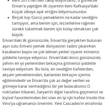
Beni 2013’ten beri takip ediyorsanız, o günlerde
Erivan’a yaptığım ilk ziyaretin beni Kafkasya’daki
küçük ülkeye aşık ettiğini biliyorsunuzdur.
Birçok kişi Gürcü yemeklerini ne kadar sevdiğini
tartışıyor, ama benim için, lezzetlerine rağmen
sürekli tüketmek benim için kolay olmaktan çok
büyük.
Erivan’daki ilk gününüzde, Erivan’da gerçekten bulunan
aşırı sulu Ermeni yemek dünyasının tadını çıkarırken
kasabanın başını ve çok bilinen yerleri ziyaret etmenizi
şiddetle tavsiye ediyoruz. Erivan’daki ikinci gününüzde,
şehrin en iyi yerlerinden birkaçına gitmenizi şiddetle
tavsiye ediyorum. Bu liste, en sevdiğim kafelerden,
akşam yemeklerinden, barlardan birkaçını içerme
eğilimindedir ve Erivan’da çok az değer verilen ve
gitmeye karar vermediğiniz bir yer bulacaksınız.O
noktadan itibaren, Saryan’ın diğer tarafına geçmenizi ve
kişisel favorilerimden biri olan en iyi içki kafesi Inside the
Vino’ya uğramanızı öneririm. Yeni Cascades’in etrafında