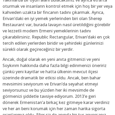
Yakınlarda bir oyun alanı bulacaksınız ve ayrıca etrafta
oturmak ve insanların kontrol etmek için hoş bir yer veya
kahveden uzakta bir fincanın tadını çıkarmak. Ayrıca,
Erivan’daki en iyi yemek yerlerinden biri olan Sherep
Restaurant var, burada lavaşın nasıl üretildiğini görebilir
ve lezzetli modern Ermeni yemeklerinin tadını
çıkarabilirsiniz. Republic Rectangular, Erivan’daki en çok
tercih edilen yerlerden biridir ve şehirdeki günlerinizi
sürekli olarak geçireceğiniz bir yerdir.
Ancak, doğal olarak en yeni anıta gitmenizi ve yeni
Soykırım hakkında daha fazla bilgi edinmenizi öneririz
çünkü yeni kayıtlar ve hatta ülkenin mevcut ilçesi
üzerinde dramatik bir etkisi oldu. Ancak, ben bahar
mevsimini seviyorum ve Erivan’da seyahat etmeyi
seviyorsunuz ve bu yüzden her iki mevsimde de
görmenizi şiddetle tavsiye ediyorum. 2013’e geri
dönerek Ermenistan’a birkaç kez gitmeye karar verdiniz
ve her an beni korumak için her zaman harika sigorta
oranlarımız oldu. Eğer siz de anında bir tur arıyorsanız,