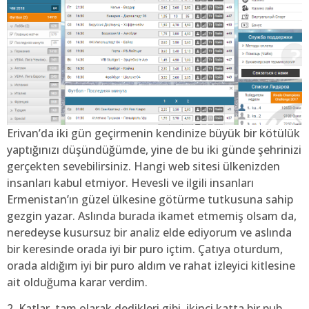
Erivan’da iki gün geçirmenin kendinize büyük bir kötülük
yaptığınızı düşündüğümde, yine de bu iki günde şehrinizi
gerçekten sevebilirsiniz. Hangi web sitesi ülkenizden
insanları kabul etmiyor. Hevesli ve ilgili insanları
Ermenistan’ın güzel ülkesine götürme tutkusuna sahip
gezgin yazar. Aslında burada ikamet etmemiş olsam da,
neredeyse kusursuz bir analiz elde ediyorum ve aslında
bir keresinde orada iyi bir puro içtim. Çatıya oturdum,
orada aldığım iyi bir puro aldım ve rahat izleyici kitlesine
ait olduğuma karar verdim.
2. Katlar, tam olarak dedikleri gibi, ikinci katta bir pub