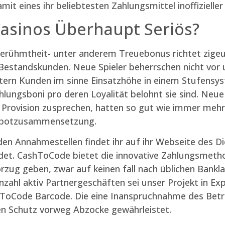
mit eines ihr beliebtesten Zahlungsmittel inoffizieller
asinos Überhaupt Seriös?
erühmtheit- unter anderem Treuebonus richtet zigeune
 Bestandskunden. Neue Spieler beherrschen nicht vo
ern Kunden im sinne Einsatzhöhe in einem Stufensys
hlungsboni pro deren Loyalität belohnt sie sind. Neue
en Provision zusprechen, hatten so gut wie immer meh
 Depotzusammensetzung.
den Annahmestellen findet ihr auf ihr Webseite des Die
et. CashToCode bietet die innovative Zahlungsmeth
rzug geben, zwar auf keinen fall nach üblichen Bankl
ahl aktiv Partnergeschäften sei unser Projekt in Exp
shToCode Barcode. Die eine Inanspruchnahme des Betr
en Schutz vorweg Abzocke gewährleistet.