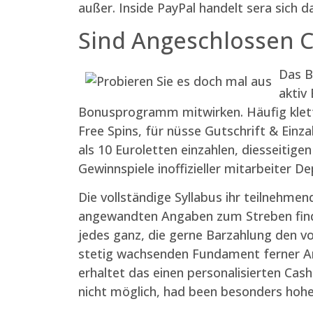
außer. Inside PayPal handelt sera sich da
Sind Angeschlossen C
Das B
aktiv
Bonusprogramm mitwirken. Häufig klett
Free Spins, für nüsse Gutschrift & Einza
als 10 Euroletten einzahlen, diesseitig
Gewinnspiele inoffizieller mitarbeiter
Die vollständige Syllabus ihr teilnehmen
angewandten Angaben zum Streben find
jedes ganz, die gerne Barzahlung den vo
stetig wachsenden Fundament ferner Anz
erhaltet das einen personalisierten Ca
nicht möglich, had been besonders hoh