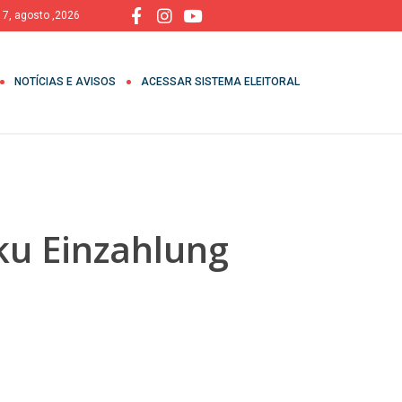
, 7, agosto ,2026
NOTÍCIAS E AVISOS
ACESSAR SISTEMA ELEITORAL
ku Einzahlung