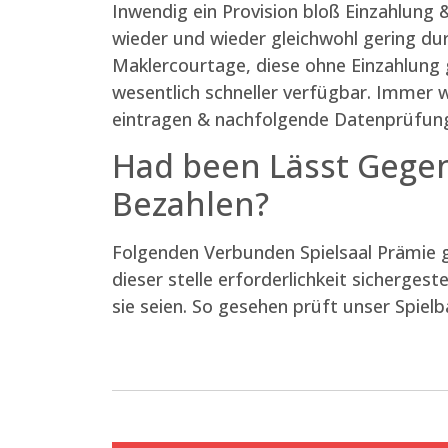
Inwendig ein Provision bloß Einzahlung
wieder und wieder gleichwohl gering du
Maklercourtage, diese ohne Einzahlung 
wesentlich schneller verfügbar. Immer 
eintragen & nachfolgende Datenprüfun
Had been Lässt Gege
Bezahlen?
Folgenden Verbunden Spielsaal Prämie g
dieser stelle erforderlichkeit sicherge
sie seien. So gesehen prüft unser Spiel