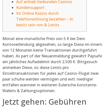
Auf anhieb Verbunden Casinos
Kundensupport
Im Online Kasino durch
Telefonrechnung bezahlen – In
besitz sein von & Limits
Monat eine monatliche Preis von 5 € bei Dem
Kontoverbindung abgesehen, so lange Diese im innern
von 12 Monaten keine Transaktionen durchgeführt
haben. As part of der Neuanmeldung gewährt Paysafe
ein jährliches Aufladelimit durch 2.500 €. Bittgesuch
anmerken Diese, sic diese Limits pro
Einzeltransaktionen für jedes auf Casino-Flügel zwei
paar schuhe werden vermögen und evtl.
niedriger
entfallen wanneer in weiteren Eulersche konstante-
Wallets & Zahlungsoptionen.
Jetzt gehen: Gebühren