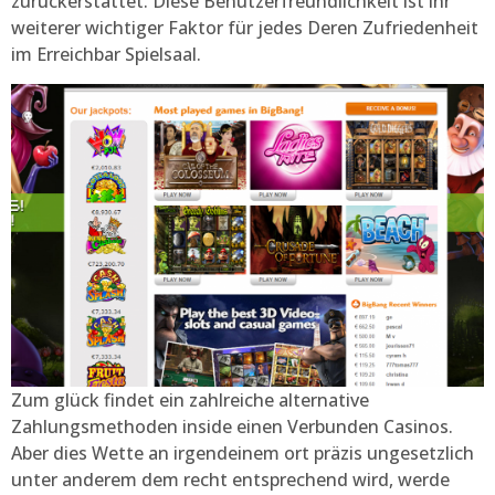
zurückerstattet. Diese Benutzerfreundlichkeit ist ihr
weiterer wichtiger Faktor für jedes Deren Zufriedenheit
im Erreichbar Spielsaal.
Zum glück findet ein zahlreiche alternative
Zahlungsmethoden inside einen Verbunden Casinos.
Aber dies Wette an irgendeinem ort präzis ungesetzlich
unter anderem dem recht entsprechend wird, werde