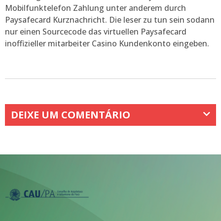
Mobilfunktelefon Zahlung unter anderem durch
Paysafecard Kurznachricht. Die leser zu tun sein sodann
nur einen Sourcecode das virtuellen Paysafecard
inoffizieller mitarbeiter Casino Kundenkonto eingeben.
DEIXE UM COMENTÁRIO