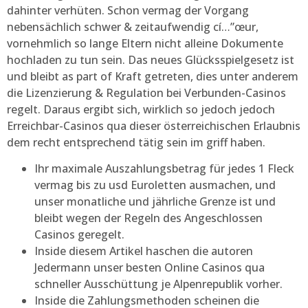
dahinter verhüten. Schon vermag der Vorgang
nebensächlich schwer & zeitaufwendig cí…”œur,
vornehmlich so lange Eltern nicht alleine Dokumente
hochladen zu tun sein. Das neues Glücksspielgesetz ist
und bleibt as part of Kraft getreten, dies unter anderem
die Lizenzierung & Regulation bei Verbunden-Casinos
regelt. Daraus ergibt sich, wirklich so jedoch jedoch
Erreichbar-Casinos qua dieser österreichischen Erlaubnis
dem recht entsprechend tätig sein im griff haben.
Ihr maximale Auszahlungsbetrag für jedes 1 Fleck
vermag bis zu usd Euroletten ausmachen, und
unser monatliche und jährliche Grenze ist und
bleibt wegen der Regeln des Angeschlossen
Casinos geregelt.
Inside diesem Artikel haschen die autoren
Jedermann unser besten Online Casinos qua
schneller Ausschüttung je Alpenrepublik vorher.
Inside die Zahlungsmethoden scheinen die