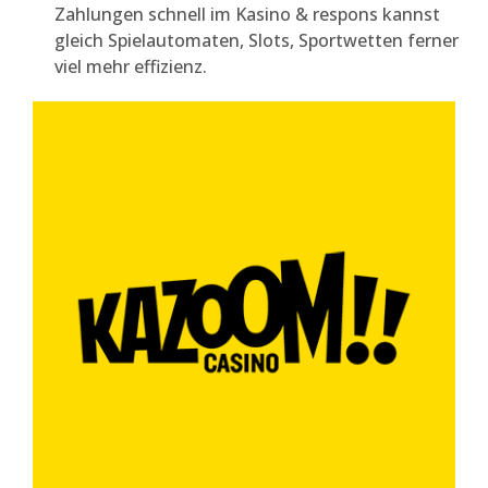
Zahlungen schnell im Kasino & respons kannst
gleich Spielautomaten, Slots, Sportwetten ferner
viel mehr effizienz.