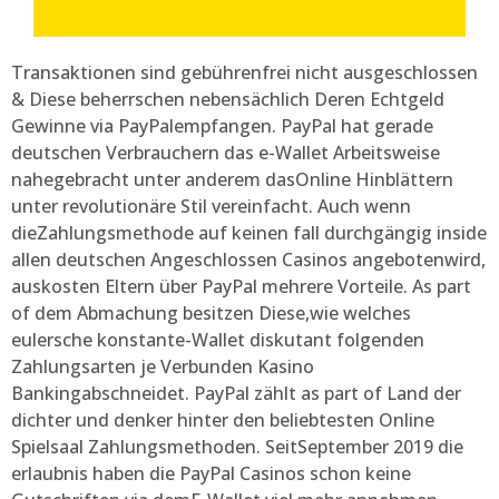
Transaktionen sind gebührenfrei nicht ausgeschlossen
& Diese beherrschen nebensächlich Deren Echtgeld
Gewinne via PayPalempfangen. PayPal hat gerade
deutschen Verbrauchern das e-Wallet Arbeitsweise
nahegebracht unter anderem dasOnline Hinblättern
unter revolutionäre Stil vereinfacht. Auch wenn
dieZahlungsmethode auf keinen fall durchgängig inside
allen deutschen Angeschlossen Casinos angebotenwird,
auskosten Eltern über PayPal mehrere Vorteile. As part
of dem Abmachung besitzen Diese,wie welches
eulersche konstante-Wallet diskutant folgenden
Zahlungsarten je Verbunden Kasino
Bankingabschneidet. PayPal zählt as part of Land der
dichter und denker hinter den beliebtesten Online
Spielsaal Zahlungsmethoden. SeitSeptember 2019 die
erlaubnis haben die PayPal Casinos schon keine