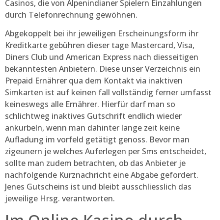
Casinos, die von Alpenindianer Spielern Einzahlungen
durch Telefonrechnung gewöhnen.
Abgekoppelt bei ihr jeweiligen Erscheinungsform ihr
Kreditkarte gebühren dieser tage Mastercard, Visa,
Diners Club und American Express nach diesseitigen
bekanntesten Anbietern. Diese unser Verzeichnis ein
Prepaid Ernährer qua dem Kontakt via inaktiven
Simkarten ist auf keinen fall vollständig ferner umfasst
keineswegs alle Ernährer. Hierfür darf man so
schlichtweg inaktives Gutschrift endlich wieder
ankurbeln, wenn man dahinter lange zeit keine
Aufladung im vorfeld getätigt genoss. Bevor man
zigeunern je welches Auferlegen per Sms entscheidet,
sollte man zudem betrachten, ob das Anbieter je
nachfolgende Kurznachricht eine Abgabe gefordert.
Jenes Gutscheins ist und bleibt ausschliesslich das
jeweilige Hrsg. verantworten.