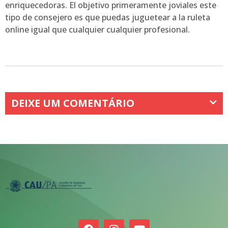
enriquecedoras. El objetivo primeramente joviales este
tipo de consejero es que puedas juguetear a la ruleta
online igual que cualquier cualquier profesional.
DEIXE UM COMENTÁRIO