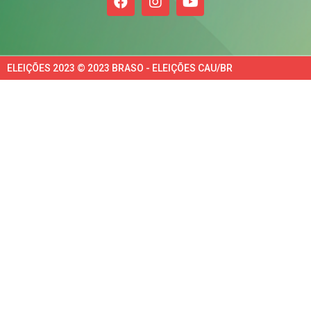
ELEIÇÕES 2023 © 2023 BRASO - ELEIÇÕES CAU/BR