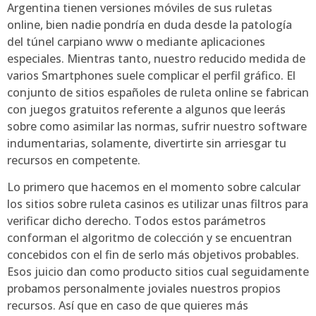
Argentina tienen versiones móviles de sus ruletas
online, bien nadie pondrí­a en duda desde la patologí­a
del túnel carpiano www o mediante aplicaciones
especiales. Mientras tanto, nuestro reducido medida de
varios Smartphones suele complicar el perfil gráfico. El
conjunto de sitios españoles de ruleta online se fabrican
con juegos gratuitos referente a algunos que leerás
sobre como asimilar las normas, sufrir nuestro software
indumentarias, solamente, divertirte sin arriesgar tu
recursos en competente.
Lo primero que hacemos en el momento sobre calcular
los sitios sobre ruleta casinos es utilizar unas filtros para
verificar dicho derecho. Todos estos parámetros
conforman el algoritmo de colección y se encuentran
concebidos con el fin de serlo más objetivos probables.
Esos juicio dan como producto sitios cual seguidamente
probamos personalmente joviales nuestros propios
recursos. Así que en caso de que quieres más