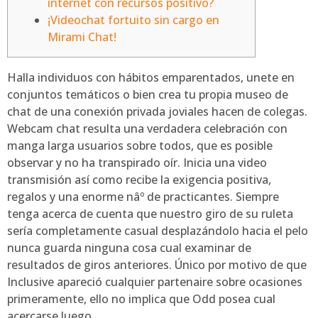
internet con recursos positivo?
¡Videochat fortuito sin cargo en
Mirami Chat!
Halla individuos con hábitos emparentados, unete en
conjuntos temáticos o bien crea tu propia museo de
chat de una conexión privada joviales hacen de colegas.
Webcam chat resulta una verdadera celebración con
manga larga usuarios sobre todos, que es posible
observar y no ha transpirado oír. Inicia una video
transmisión así­ como recibe la exigencia positiva,
regalos y una enorme nâº de practicantes.
Siempre
tenga acerca de cuenta que nuestro giro de su ruleta
serí­a completamente casual desplazándolo hacia el pelo
nunca guarda ninguna cosa cual examinar de
resultados de giros anteriores. Único por motivo de que
Inclusive apareció cualquier partenaire sobre ocasiones
primeramente, ello no implica que Odd posea cual
acercarse luego.