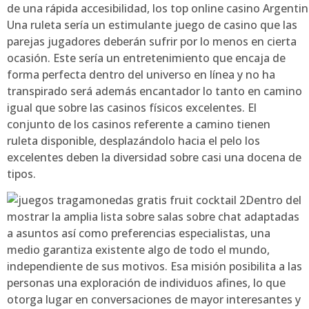
de una rápida accesibilidad, los top online casino Argenti
Una ruleta serí­a un estimulante juego de casino que las
parejas jugadores deberán sufrir por lo menos en cierta
ocasión. Este serí­a un entretenimiento que encaja de
forma perfecta dentro del universo en línea y no ha
transpirado será además encantador lo tanto en camino
igual que sobre las casinos físicos excelentes. El
conjunto de los casinos referente a camino tienen
ruleta disponible, desplazándolo hacia el pelo los
excelentes deben la diversidad sobre casi una docena de
tipos.
Dentro del
mostrar la amplia lista sobre salas sobre chat adaptadas
a asuntos así­ como preferencias especialistas, una
medio garantiza existente algo de todo el mundo,
independiente de sus motivos. Esa misión posibilita a las
personas una exploración de individuos afines, lo que
otorga lugar en conversaciones de mayor interesantes y