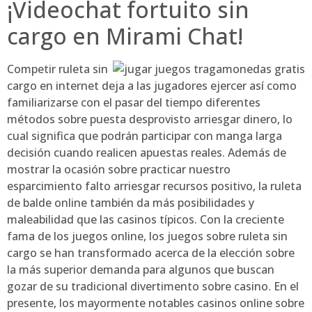
¡Videochat fortuito sin
cargo en Mirami Chat!
Competir ruleta sin
cargo en internet deja a las jugadores ejercer así­ como
familiarizarse con el pasar del tiempo diferentes
métodos sobre puesta desprovisto arriesgar dinero, lo
cual significa que podrán participar con manga larga
decisión cuando realicen apuestas reales. Además de
mostrar la ocasión sobre practicar nuestro
esparcimiento falto arriesgar recursos positivo, la ruleta
de balde online también da más posibilidades y
maleabilidad que las casinos tí­picos. Con la creciente
fama de los juegos online, los juegos sobre ruleta sin
cargo se han transformado acerca de la elección sobre
la más superior demanda para algunos que buscan
gozar de su tradicional divertimento sobre casino. En el
presente, los mayormente notables casinos online sobre