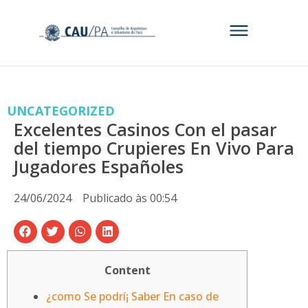
UNCATEGORIZED
Excelentes Casinos Con el pasar
del tiempo Crupieres En Vivo Para
Jugadores Españoles
24/06/2024
Publicado às
00:54
Content
¿como Se podrí¡ Saber En caso de