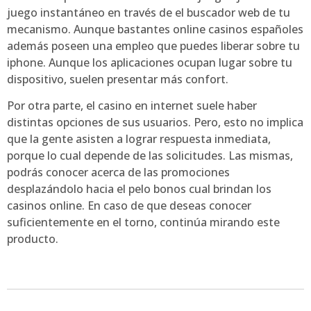
juego instantáneo en través de el buscador web de tu
mecanismo. Aunque bastantes online casinos españoles
además poseen una empleo que puedes liberar sobre tu
iphone. Aunque los aplicaciones ocupan lugar sobre tu
dispositivo, suelen presentar más confort.
Por otra parte, el casino en internet suele haber
distintas opciones de sus usuarios. Pero, esto no implica
que la gente asisten a lograr respuesta inmediata,
porque lo cual depende de las solicitudes. Las mismas,
podrás conocer acerca de las promociones
desplazándolo hacia el pelo bonos cual brindan los
casinos online. En caso de que deseas conocer
suficientemente en el torno, continúa mirando este
producto.