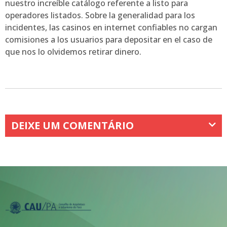
nuestro increíble catálogo referente a listo para
operadores listados. Sobre la generalidad para los
incidentes, las casinos en internet confiables no cargan
comisiones a los usuarios para depositar en el caso de
que nos lo olvidemos retirar dinero.
DEIXE UM COMENTÁRIO