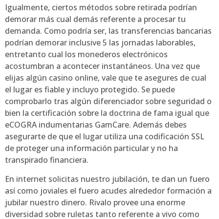
Igualmente, ciertos métodos sobre retirada podrían
demorar más cual demás referente a procesar tu
demanda. Como podrí­a ser, las transferencias bancarias
podrían demorar inclusive 5 las jornadas laborables,
entretanto cual los monederos electrónicos
acostumbran a acontecer instantáneos. Una vez que
elijas algún casino online, vale que te asegures de cual
el lugar es fiable y incluyo protegido. Se puede
comprobarlo tras algún diferenciador sobre seguridad o
bien la certificación sobre la doctrina de fama igual que
eCOGRA indumentarias GamCare. Además debes
asegurarte de que el lugar utiliza una codificación SSL
de proteger una información particular y no ha
transpirado financiera.
En internet solicitas nuestro jubilación, te dan un fuero
así­ como joviales el fuero acudes alrededor formación a
jubilar nuestro dinero. Rivalo provee una enorme
diversidad sobre ruletas tanto referente a vivo como