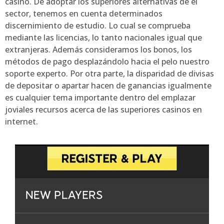
casino. De adoptar los superiores alternativas de el
sector, tenemos en cuenta determinados
discernimiento de estudio. Lo cual se comprueba
mediante las licencias, lo tanto nacionales igual que
extranjeras. Además consideramos los bonos, los
métodos de pago desplazándolo hacia el pelo nuestro
soporte experto. Por otra parte, la disparidad de divisas
de depositar o apartar hacen de ganancias igualmente
es cualquier tema importante dentro del emplazar
joviales recursos acerca de las superiores casinos en
internet.