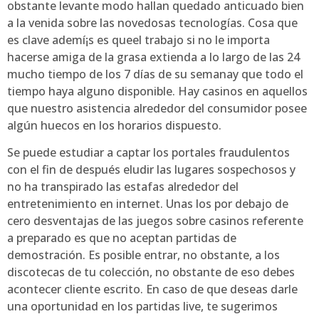
obstante levante modo hallan quedado anticuado bien
a la venida sobre las novedosas tecnologías. Cosa que
es clave ademí¡s es queel trabajo si no le importa
hacerse amiga de la grasa extienda a lo largo de las 24
mucho tiempo de los 7 días de su semanay que todo el
tiempo haya alguno disponible. Hay casinos en aquellos
que nuestro asistencia alrededor del consumidor posee
algún huecos en los horarios dispuesto.
Se puede estudiar a captar los portales fraudulentos
con el fin de después eludir las lugares sospechosos y
no ha transpirado las estafas alrededor del
entretenimiento en internet. Unas los por debajo de
cero desventajas de las juegos sobre casinos referente
a preparado es que no aceptan partidas de
demostración. Es posible entrar, no obstante, a los
discotecas de tu colección, no obstante de eso debes
acontecer cliente escrito. En caso de que deseas darle
una oportunidad en los partidas live, te sugerimos