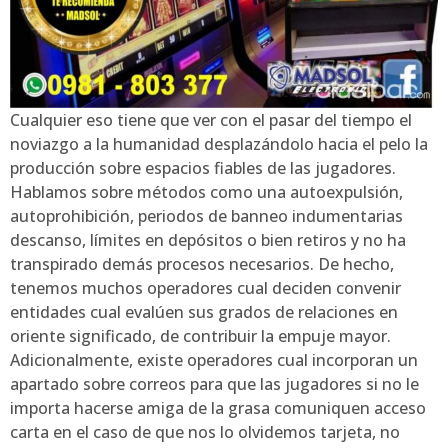
Cualquier eso tiene que ver con el pasar del tiempo el
noviazgo a la humanidad desplazándolo hacia el pelo la
producción sobre espacios fiables de las jugadores.
Hablamos sobre métodos como una autoexpulsión,
autoprohibición, periodos de banneo indumentarias
descanso, límites en depósitos o bien retiros y no ha
transpirado demás procesos necesarios. De hecho,
tenemos muchos operadores cual deciden convenir
entidades cual evalúen sus grados de relaciones en
oriente significado, de contribuir la empuje mayor.
Adicionalmente, existe operadores cual incorporan un
apartado sobre correos para que las jugadores si no le
importa hacerse amiga de la grasa comuniquen acceso
carta en el caso de que nos lo olvidemos tarjeta, no