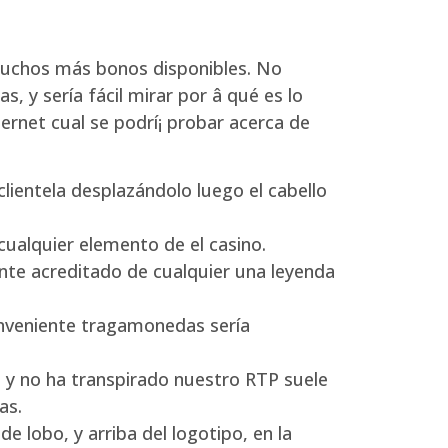
n muchos más bonos disponibles.
No
y serí­a fácil mirar por â qué es lo
ernet cual se podrí¡ probar acerca de
lientela desplazándolo luego el cabello
ualquier elemento de el casino.
te acreditado de cualquier una leyenda
onveniente tragamonedas serí­a
 y no ha transpirado nuestro RTP suele
as.
 lobo, y arriba del logotipo, en la