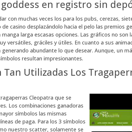
n goddess en registro sin dep
dar con muchas veces los para los pubs, cerezas, siet
 de casino desplazándolo hacia el pelo las premios
on manga larga escasas opciones. Las gráficos no son
 versátiles, gráciles y útiles. En cuanto a sus animac
 generando abundante lo que desear. Aunque, un máx
símbolos resultan impresionantes.
 Tan Utilizadas Los Tragaper
ragaperras Cleopatra que se
tres. Los combinaciones ganadoras
 mayor símbolos las mismas
líneas de paga. Para los 3 símbolos
mo nuestro scatter, solamente se