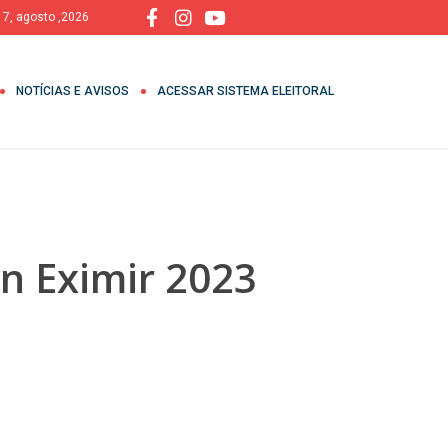
, 7, agosto ,2026
NOTÍCIAS E AVISOS
ACESSAR SISTEMA ELEITORAL
n Eximir 2023