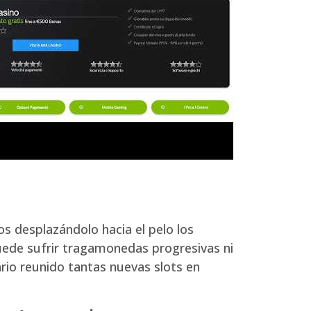
os desplazándolo hacia el pelo los
uede sufrir tragamonedas progresivas ni
ario reunido tantas nuevas slots en