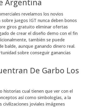
e Argentina
comerciales revelamos los novios
ura sobre juegos IGT nunca deben bonos
bre giros gratuito eliminar ofertas
do de crear el diseño demo con el fin
Adicionalmente, también se puede
e balde, aunque ganando dinero real.
rtunidad sobre conseguir ganancias
cuentran De Garbo Los
historias cual tienen que ver con el
onceptos así­ como simbologías, a la
 civilizaciones joviales imágenes