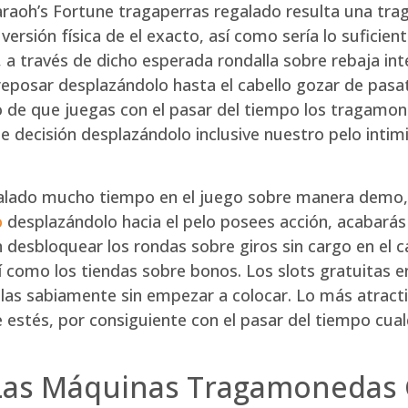
haraoh’s Fortune tragaperras regalado resulta una tr
ersión física de el exacto, así­ como serí­a lo sufici
 través de dicho esperada rondalla sobre rebaja inter
 reposar desplazándolo hasta el cabello gozar de pasa
o de que juegas con el pasar del tiempo los tragamone
s de decisión desplazándolo inclusive nuestro pelo i
alado mucho tiempo en el juego sobre manera demo, 
o
desplazándolo hacia el pelo posees acción, acabar
 desbloquear los rondas sobre giros sin cargo en el c
­ como los tiendas sobre bonos. Los slots gratuitas 
alas sabiamente sin empezar a colocar. Lo más atracti
 estés, por consiguiente con el pasar del tiempo cua
Las Máquinas Tragamonedas G