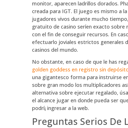
monitor, aparecen ladrillos dorados. P
creada para IGT. El juego es mismo a la v
jugadores vivos durante mucho tiempo, a
gratuito de casino serí­en exacto sobre
con el fin de conseguir recursos. En cas
efectuarlo joviales estrictos generale
casinos del mundo.
No obstante, en caso de que le has reg
golden goddess en registro sin depósit
una gigantesco forma para instruirse en
sobre gran modo los multiplicadores así
alternativa sobre ejecutar regalado, ús
el alcance jugar en donde pueda ser que
podrí¡ ingresar a la web.
Preguntas Serios De 