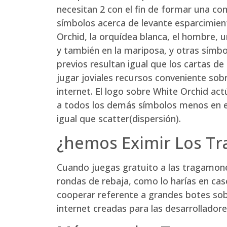
necesitan 2 con el fin de formar una c
símbolos acerca de levante esparcimien
Orchid, la orquídea blanca, el hombre, 
y también en la mariposa, y otras símb
previos resultan igual que los cartas de 
jugar joviales recursos conveniente sob
internet. El logo sobre White Orchid ac
a todos los demás símbolos menos en el
igual que scatter(dispersión).
¿hemos Eximir Los Tr
Cuando juegas gratuito a las tragamoned
rondas de rebaja, como lo harías en cas
cooperar referente a grandes botes sobr
internet creadas para las desarrollador