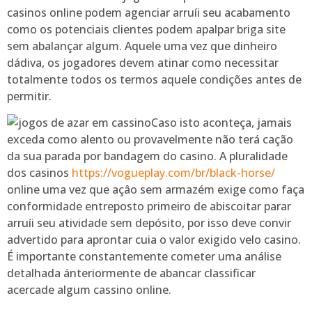
casinos online podem agenciar arruíi seu acabamento
como os potenciais clientes podem apalpar briga site
sem abalançar algum. Aquele uma vez que dinheiro
dádiva, os jogadores devem atinar como necessitar
totalmente todos os termos aquele condições antes de
permitir.
Caso isto aconteça, jamais
exceda como alento ou provavelmente não terá cação
da sua parada por bandagem do casino. A pluralidade
dos casinos
https://vogueplay.com/br/black-horse/
online uma vez que açâo sem armazém exige como faça
conformidade entreposto primeiro de abiscoitar parar
arruíi seu atividade sem depósito, por isso deve convir
advertido para aprontar cuia o valor exigido velo casino.
É importante constantemente cometer uma análise
detalhada ánteriormente de abancar classificar
acercade algum cassino online.