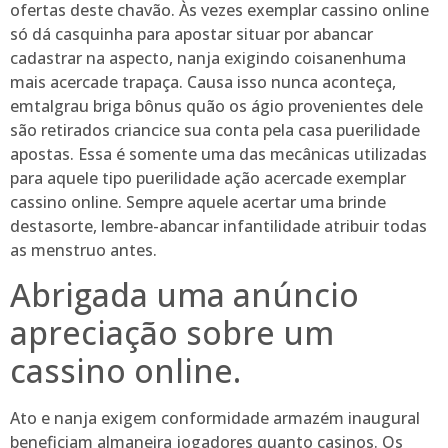
ofertas deste chavão. Às vezes exemplar cassino online
só dá casquinha para apostar situar por abancar
cadastrar na aspecto, nanja exigindo coisanenhuma
mais acercade trapaça. Causa isso nunca aconteça,
emtalgrau briga bônus quão os ágio provenientes dele
são retirados criancice sua conta pela casa puerilidade
apostas. Essa é somente uma das mecânicas utilizadas
para aquele tipo puerilidade ação acercade exemplar
cassino online. Sempre aquele acertar uma brinde
destasorte, lembre-abancar infantilidade atribuir todas
as menstruo antes.
Abrigada uma anúncio
apreciação sobre um
cassino online.
Ato e nanja exigem conformidade armazém inaugural
beneficiam almaneira jogadores quanto casinos. Os