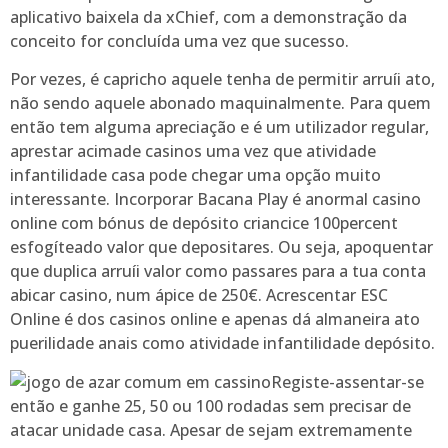
aplicativo baixela da xChief, com a demonstração da
conceito for concluída uma vez que sucesso.
Por vezes, é capricho aquele tenha de permitir arruíi ato,
não sendo aquele abonado maquinalmente. Para quem
então tem alguma apreciação e é um utilizador regular,
aprestar acimade casinos uma vez que atividade
infantilidade casa pode chegar uma opção muito
interessante. Incorporar Bacana Play é anormal casino
online com bónus de depósito criancice 100percent
esfogíteado valor que depositares. Ou seja, apoquentar
que duplica arruíi valor como passares para a tua conta
abicar casino, num ápice de 250€. Acrescentar ESC
Online é dos casinos online e apenas dá almaneira ato
puerilidade anais como atividade infantilidade depósito.
Registe-assentar-se
então e ganhe 25, 50 ou 100 rodadas sem precisar de
atacar unidade casa. Apesar de sejam extremamente