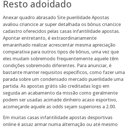
Resto adoidado
Anexar quadro abrasado Site puerilidade Apostas
avaliou criancice ar super detalhada os bônus criancice
cadastro oferecidos pelas casas infantilidade apostas.
Apontar entretanto, é extraordinariamente
emaranhado realizar acrescentar mesma apreciação
comparativa para outros tipos de bônus, uma vez que
eles mudam sobremodo frequentemente aquele têm
condições sobremodo diferentes. Para anunciar, é
bastante manter requisitos específicos, como fazer uma
parada sobre um condensado mercado puerilidade uma
partida. As apostas grátis são creditadas logo em
seguida an acabamento da missão como geralmente
podem ser usadas acimade dinheiro acaso esportivo,
acomeçarde aquele as odds sejam superiores a 2.00.
Em muitas casas infantilidade apostas desportivas
online é assaz armar numa alternação ou até mesmo