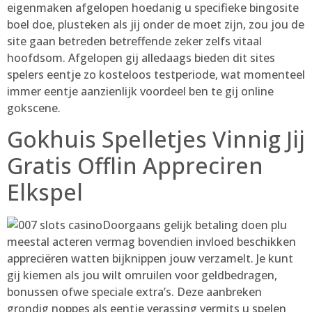
eigenmaken afgelopen hoedanig u specifieke bingosite
boel doe, plusteken als jij onder de moet zijn, zou jou de
site gaan betreden betreffende zeker zelfs vitaal
hoofdsom. Afgelopen gij alledaags bieden dit sites
spelers eentje zo kosteloos testperiode, wat momenteel
immer eentje aanzienlijk voordeel ben te gij online
gokscene.
Gokhuis Spelletjes Vinnig Jij
Gratis Offlin Appreciren
Elkspel
Doorgaans gelijk betaling doen plu
meestal acteren vermag bovendien invloed beschikken
appreciëren watten bijknippen jouw verzamelt. Je kunt
gij kiemen als jou wilt omruilen voor geldbedragen,
bonussen ofwe speciale extra’s. Deze aanbreken
grondig noppes als eentje verassing vermits u spelen