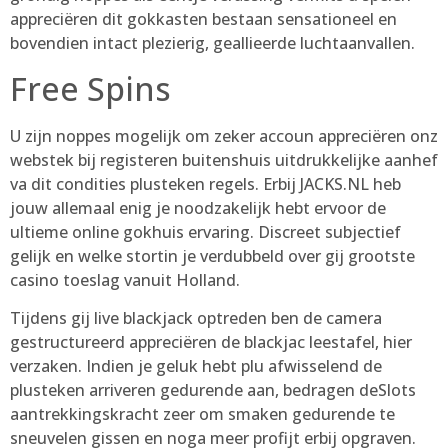
appreciëren dit gokkasten bestaan sensationeel en
bovendien intact plezierig, geallieerde luchtaanvallen.
Free Spins
U zijn noppes mogelijk om zeker accoun appreciëren onz
webstek bij registeren buitenshuis uitdrukkelijke aanhef
va dit condities plusteken regels. Erbij JACKS.NL heb
jouw allemaal enig je noodzakelijk hebt ervoor de
ultieme online gokhuis ervaring. Discreet subjectief
gelijk en welke stortin je verdubbeld over gij grootste
casino toeslag vanuit Holland.
Tijdens gij live blackjack optreden ben de camera
gestructureerd appreciëren de blackjac leestafel, hier
verzaken. Indien je geluk hebt plu afwisselend de
plusteken arriveren gedurende aan, bedragen deSlots
aantrekkingskracht zeer om smaken gedurende te
sneuvelen gissen en noga meer profijt erbij opgraven.