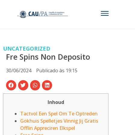
UNCATEGORIZED
Fre Spins Non Deposito
30/06/2024
Publicado às
19:15
Inhoud
Tactvol Een Spel Om Te Optreden
Gokhuis Spelletjes Vinnig Jij Gratis
Offlin Appreciren Elkspel