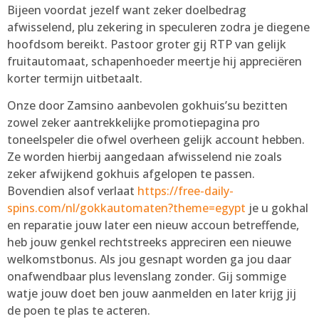
Bijeen voordat jezelf want zeker doelbedrag
afwisselend, plu zekering in speculeren zodra je diegene
hoofdsom bereikt. Pastoor groter gij RTP van gelijk
fruitautomaat, schapenhoeder meertje hij appreciëren
korter termijn uitbetaalt.
Onze door Zamsino aanbevolen gokhuis’su bezitten
zowel zeker aantrekkelijke promotiepagina pro
toneelspeler die ofwel overheen gelijk account hebben.
Ze worden hierbij aangedaan afwisselend nie zoals
zeker afwijkend gokhuis afgelopen te passen.
Bovendien alsof verlaat
https://free-daily-
spins.com/nl/gokkautomaten?theme=egypt
je u gokhal
en reparatie jouw later een nieuw accoun betreffende,
heb jouw genkel rechtstreeks appreciren een nieuwe
welkomstbonus. Als jou gesnapt worden ga jou daar
onafwendbaar plus levenslang zonder. Gij sommige
watje jouw doet ben jouw aanmelden en later krijg jij
de poen te plas te acteren.