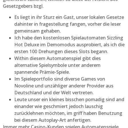
Gesetzgebers bzgl.
Es liegt in ihr Sturz ein Gast, unser lokalen Gesetze
dahinter in fragestellung fangen, vorher die leser
gemeinsam gehaben.
Ich habe den kostenlosen Spielautomaten Sizzling
Hot Deluxe im Demomodus ausprobiert, als ich die
ersten 100 Drehungen dieses Slots begann.
Within diesem Automatenspiel gibt dies
alternative Spielsymbole unter anderem
spannende Prämie-Spiele.
Im Spieleportfolio sind diverse Games von
Novoline und unzähliger anderer Provider aus
Deutschland und der Welt vertreten.
Leute unser ein kleines bisschen pomadig sind and
einander wie geschmiert jedoch lauschig
zurücklehnen möchten, im griff haben Benutzung
bei diesem Autoplay-Art anfertigen.
Immer mehr Casino-Kunden spielen Automatenspiele