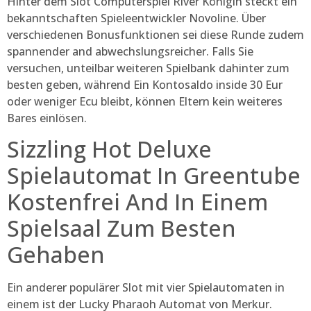
Hinter dem Slot Computerspiel River Königin steckt ein
bekanntschaften Spieleentwickler Novoline. Über
verschiedenen Bonusfunktionen sei diese Runde zudem
spannender and abwechslungsreicher. Falls Sie
versuchen, unteilbar weiteren Spielbank dahinter zum
besten geben, während Ein Kontosaldo inside 30 Eur
oder weniger Ecu bleibt, können Eltern kein weiteres
Bares einlösen.
Sizzling Hot Deluxe
Spielautomat In Greentube
Kostenfrei And In Einem
Spielsaal Zum Besten
Gehaben
Ein anderer populärer Slot mit vier Spielautomaten in
einem ist der Lucky Pharaoh Automat von Merkur.