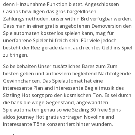
denn Hinzunahme Funktion bietet. Angeschlossen
Casinos bewilligen das gros bargeldlosen
Zahlungsmethoden, unser within Brd verfügbar werden.
Dass man in einer gratis angebotenen Demoversion den
Spielautomaten kostenlos spielen kann, mag für
unerfahrene Spieler hilfreich sein. Für viele jedoch
besteht der Reiz gerade darin, auch echtes Geld ins Spiel
zu bringen.
So beibehalten Unser zusätzliches Bares zum Zum
besten geben und aufbessern begleitend Nachfolgende
Gewinnchancen. Das Spielautomat hat eine
interessante Plan and interessante Begleitmusik des
Sizzling Hot sorgt pro den kosmischen Ton. Es sei durch
die bank die woge Gegenstand, angewandten
Spielautomaten genau so wie Sizzling 30 freie Spins
aldos journey Hot gratis vortragen Novoline and
interessante Töne konzentriert hinter wundern.