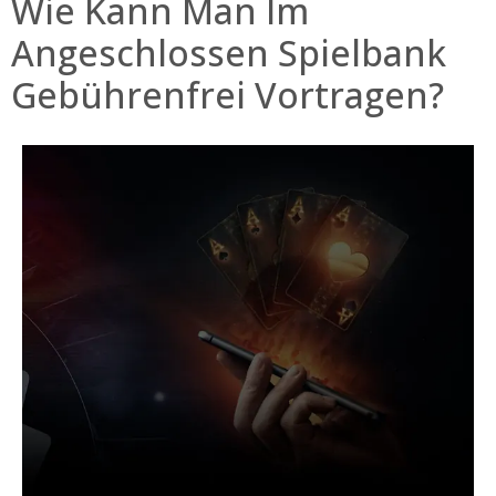
Wie Kann Man Im
Angeschlossen Spielbank
Gebührenfrei Vortragen?