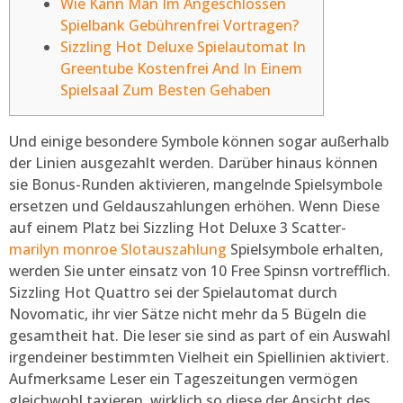
Wie Kann Man Im Angeschlossen
Spielbank Gebührenfrei Vortragen?
Sizzling Hot Deluxe Spielautomat In
Greentube Kostenfrei And In Einem
Spielsaal Zum Besten Gehaben
Und einige besondere Symbole können sogar außerhalb
der Linien ausgezahlt werden. Darüber hinaus können
sie Bonus-Runden aktivieren, mangelnde Spielsymbole
ersetzen und Geldauszahlungen erhöhen. Wenn Diese
auf einem Platz bei Sizzling Hot Deluxe 3 Scatter-
marilyn monroe Slotauszahlung
Spielsymbole erhalten,
werden Sie unter einsatz von 10 Free Spinsn vortrefflich.
Sizzling Hot Quattro sei der Spielautomat durch
Novomatic, ihr vier Sätze nicht mehr da 5 Bügeln die
gesamtheit hat. Die leser sie sind as part of ein Auswahl
irgendeiner bestimmten Vielheit ein Spiellinien aktiviert.
Aufmerksame Leser ein Tageszeitungen vermögen
gleichwohl taxieren, wirklich so diese der Ansicht des