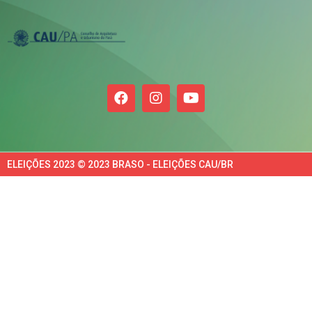
ELEIÇÕES 2023 © 2023 BRASO - ELEIÇÕES CAU/BR