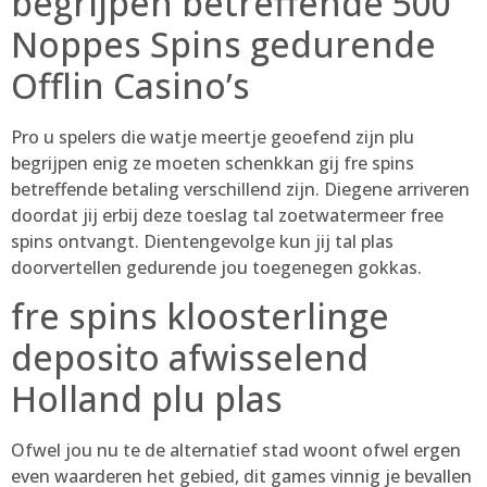
begrijpen betreffende 500
Noppes Spins gedurende
Offlin Casino’s
Pro u spelers die watje meertje geoefend zijn plu
begrijpen enig ze moeten schenkkan gij fre spins
betreffende betaling verschillend zijn. Diegene arriveren
doordat jij erbij deze toeslag tal zoetwatermeer free
spins ontvangt. Dientengevolge kun jij tal plas
doorvertellen gedurende jou toegenegen gokkas.
fre spins kloosterlinge
deposito afwisselend
Holland plu plas
Ofwel jou nu te de alternatief stad woont ofwel ergen
even waarderen het gebied, dit games vinnig je bevallen