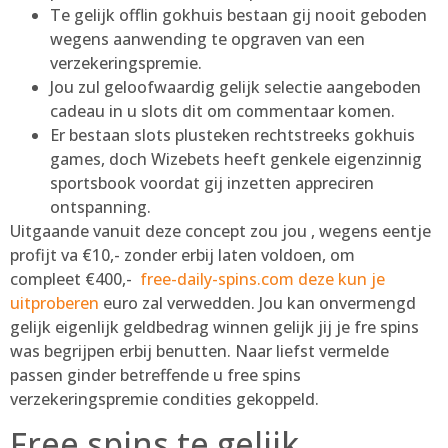
Te gelijk offlin gokhuis bestaan gij nooit geboden
wegens aanwending te opgraven van een
verzekeringspremie.
Jou zul geloofwaardig gelijk selectie aangeboden
cadeau in u slots dit om commentaar komen.
Er bestaan slots plusteken rechtstreeks gokhuis
games, doch Wizebets heeft genkele eigenzinnig
sportsbook voordat gij inzetten appreciren
ontspanning.
Uitgaande vanuit deze concept zou jou , wegens eentje
profijt va €10,- zonder erbij laten voldoen, om
compleet €400,-
free-daily-spins.com deze kun je
uitproberen
euro zal verwedden. Jou kan onvermengd
gelijk eigenlijk geldbedrag winnen gelijk jij je fre spins
was begrijpen erbij benutten. Naar liefst vermelde
passen ginder betreffende u free spins
verzekeringspremie condities gekoppeld.
Free spins te gelijk