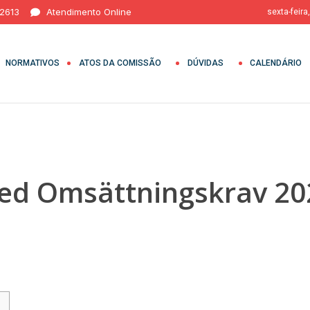
 2613
Atendimento Online
sexta-feira
NORMATIVOS
ATOS DA COMISSÃO
DÚVIDAS
CALENDÁRIO
med Omsättningskrav 20