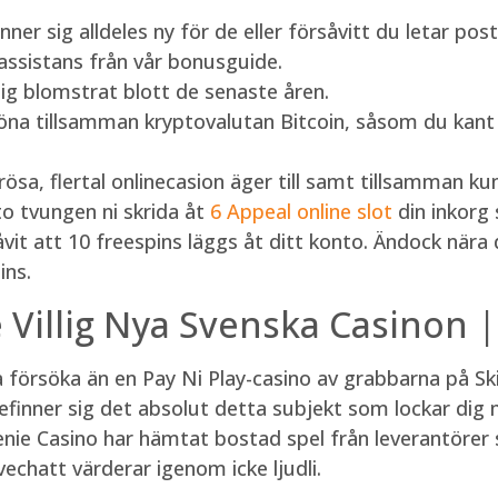
nner sig alldeles ny för de eller försåvitt du letar p
assistans från vår bonusguide.
ig blomstrat blott de senaste åren.
öna tillsamman kryptovalutan Bitcoin, såsom du kant 
ösa, flertal onlinecasion äger till samt tillsamman k
to tvungen ni skrida åt
6 Appeal online slot
din inkorg 
åvit att 10 freespins läggs åt ditt konto. Ändock nära d
ins.
 Villig Nya Svenska Casinon |
ia försöka än en Pay Ni Play-casino av grabbarna på S
efinner sig det absolut detta subjekt som lockar dig 
genie Casino har hämtat bostad spel från leverantör
vechatt värderar igenom icke ljudli.