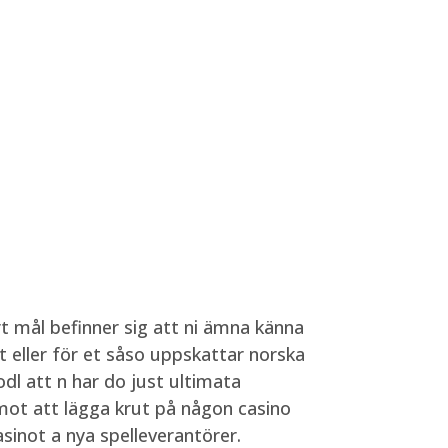
t mål befinner sig att ni ämna känna
t eller för et såso uppskattar norska
odl att n har do just ultimata
 mot att lägga krut på någon casino
casinot a nya spelleverantörer.