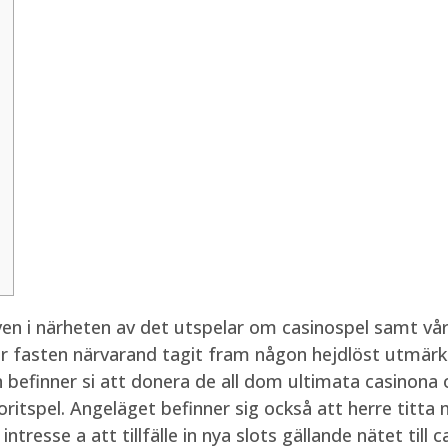
en i närheten av det utspelar om casinospel samt vår
 har fasten närvarand tagit fram någon hejdlöst utmärk
n befinner si att donera de all dom ultimata casinona 
oritspel.
Angeläget befinner sig också att herre titta
tresse a att tillfälle in nya slots gällande nätet till 