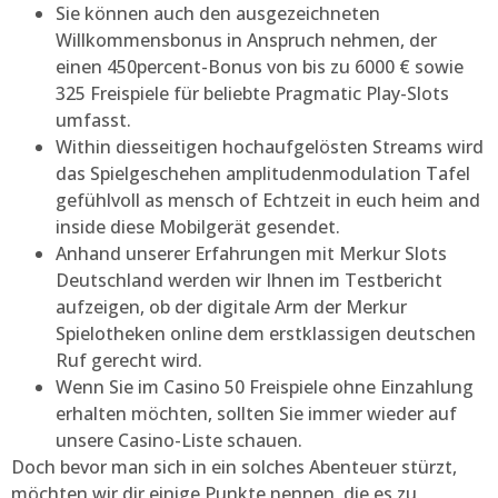
Sie können auch den ausgezeichneten
Willkommensbonus in Anspruch nehmen, der
einen 450percent-Bonus von bis zu 6000 € sowie
325 Freispiele für beliebte Pragmatic Play-Slots
umfasst.
Within diesseitigen hochaufgelösten Streams wird
das Spielgeschehen amplitudenmodulation Tafel
gefühlvoll as mensch of Echtzeit in euch heim and
inside diese Mobilgerät gesendet.
Anhand unserer Erfahrungen mit Merkur Slots
Deutschland werden wir Ihnen im Testbericht
aufzeigen, ob der digitale Arm der Merkur
Spielotheken online dem erstklassigen deutschen
Ruf gerecht wird.
Wenn Sie im Casino 50 Freispiele ohne Einzahlung
erhalten möchten, sollten Sie immer wieder auf
unsere Casino-Liste schauen.
Doch bevor man sich in ein solches Abenteuer stürzt,
möchten wir dir einige Punkte nennen, die es zu