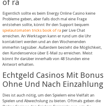
of ra
Eigentlich sollte es beim Energy Online Casino keine
Probleme geben, aber falls doch mal eine Frage
entstehen sollte, könnt Ihr den Support bequem
spielautomaten tricks book of ra
per Live Chat
erreichen. An Werktagen kann er rund um die Uhr
kontaktiert werden und an den Wochenenden
immerhin tagsüber. Außerdem besteht die Möglichkeit,
den Kundenservice über E-Mail zu erreichen. Meist
könnt Ihr darüber innerhalb von 48 Stunden eine
Antwort erhalten.
Echtgeld Casinos Mit Bonus
Ohne Und Nach Einzahlung
Dies ist auch nötig, um den Spielern eine Vielfalt an
Spielen und Abwechslung zu bieten. Oftmals geben die