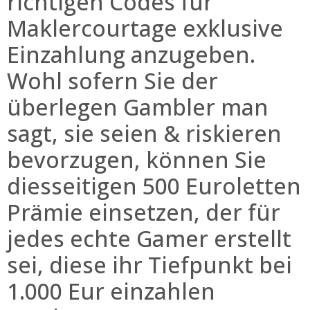
richtigen Codes für
Maklercourtage exklusive
Einzahlung anzugeben.
Wohl sofern Sie der
überlegen Gambler man
sagt, sie seien & riskieren
bevorzugen, können Sie
diesseitigen 500 Euroletten
Prämie einsetzen, der für
jedes echte Gamer erstellt
sei, diese ihr Tiefpunkt bei
1.000 Eur einzahlen