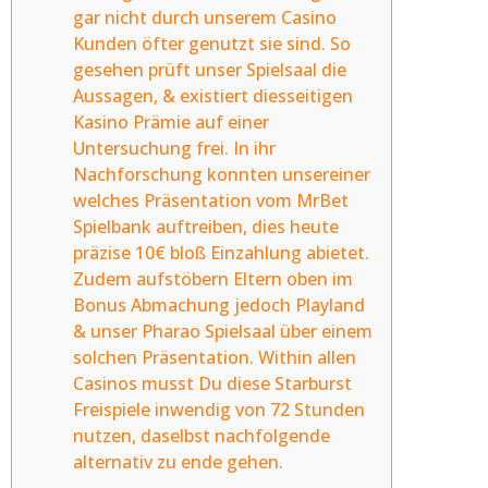
gar nicht durch unserem Casino
Kunden öfter genutzt sie sind. So
gesehen prüft unser Spielsaal die
Aussagen, & existiert diesseitigen
Kasino Prämie auf einer
Untersuchung frei. In ihr
Nachforschung konnten unsereiner
welches Präsentation vom MrBet
Spielbank auftreiben, dies heute
präzise 10€ bloß Einzahlung abietet.
Zudem aufstöbern Eltern oben im
Bonus Abmachung jedoch Playland
& unser Pharao Spielsaal über einem
solchen Präsentation. Within allen
Casinos musst Du diese Starburst
Freispiele inwendig von 72 Stunden
nutzen, daselbst nachfolgende
alternativ zu ende gehen.