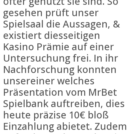
öfter genutzt sie sind. So
gesehen prüft unser
Spielsaal die Aussagen, &
existiert diesseitigen
Kasino Prämie auf einer
Untersuchung frei. In ihr
Nachforschung konnten
unsereiner welches
Präsentation vom MrBet
Spielbank auftreiben, dies
heute präzise 10€ bloß
Einzahlung abietet. Zudem