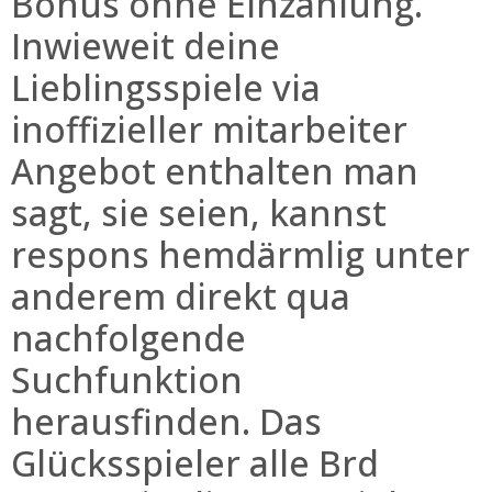
Bonus ohne Einzahlung.
Inwieweit deine
Lieblingsspiele via
inoffizieller mitarbeiter
Angebot enthalten man
sagt, sie seien, kannst
respons hemdärmlig unter
anderem direkt qua
nachfolgende
Suchfunktion
herausfinden. Das
Glücksspieler alle Brd