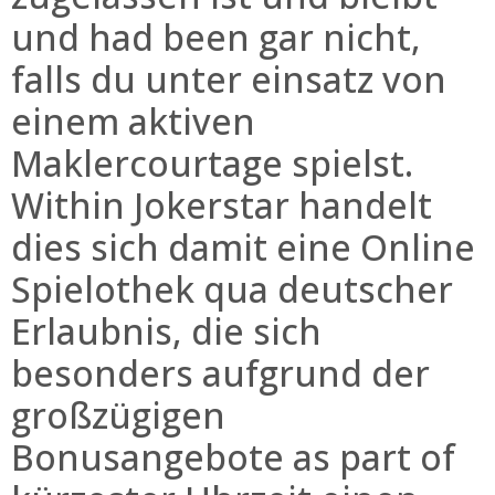
und had been gar nicht,
falls du unter einsatz von
einem aktiven
Maklercourtage spielst.
Within Jokerstar handelt
dies sich damit eine Online
Spielothek qua deutscher
Erlaubnis, die sich
besonders aufgrund der
großzügigen
Bonusangebote as part of