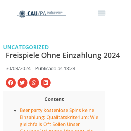
UNCATEGORIZED
Freispiele Ohne Einzahlung 2024
30/08/2024
Publicado às
18:28
Content
Beer party kostenlose Spins keine
Einzahlung: Qualitätskriterium: Wie
gleichfalls Oft Sollen Unser