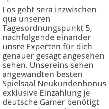
Los geht sera inzwischen
qua unseren
Tagesordnungspunkt 5,
nachfolgende einander
unsre Experten für dich
genauer gesagt angesehen
sehen. Unsereins sehen
angewandten besten
Spielsaal Neukundenbonus
exklusive Einzahlung je
deutsche Gamer benötigt