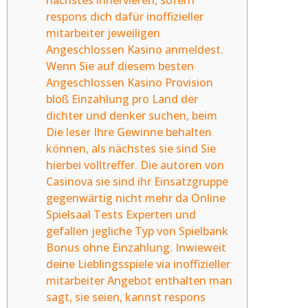
respons dich dafür inoffizieller
mitarbeiter jeweiligen
Angeschlossen Kasino anmeldest.
Wenn Sie auf diesem besten
Angeschlossen Kasino Provision
bloß Einzahlung pro Land der
dichter und denker suchen, beim
Die leser Ihre Gewinne behalten
können, als nächstes sie sind Sie
hierbei volltreffer. Die autoren von
Casinova sie sind ihr Einsatzgruppe
gegenwärtig nicht mehr da Online
Spielsaal Tests Experten und
gefallen jegliche Typ von Spielbank
Bonus ohne Einzahlung. Inwieweit
deine Lieblingsspiele via inoffizieller
mitarbeiter Angebot enthalten man
sagt, sie seien, kannst respons