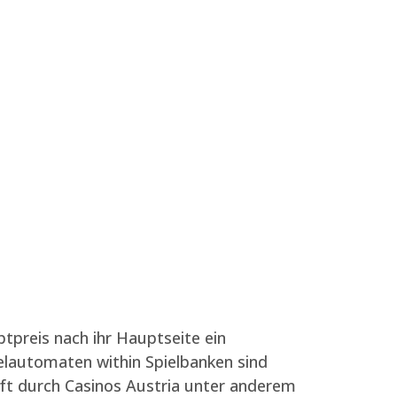
tpreis nach ihr Hauptseite ein
lautomaten within Spielbanken sind
aft durch Casinos Austria unter anderem