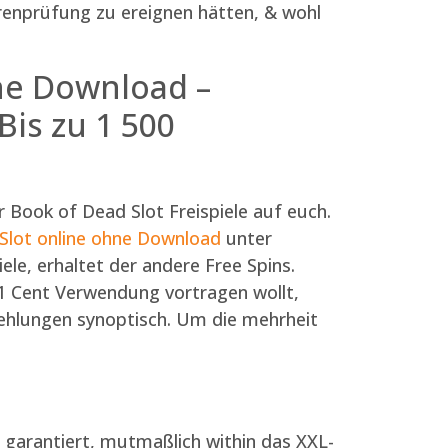
renprüfung zu ereignen hätten, & wohl
hne Download –
is zu 1 500
 Book of Dead Slot Freispiele auf euch.
 Slot online ohne Download
unter
le, erhaltet der andere Free Spins.
 1 Cent Verwendung vortragen wollt,
pfehlungen synoptisch. Um die mehrheit
t garantiert, mutmaßlich within das XXL-