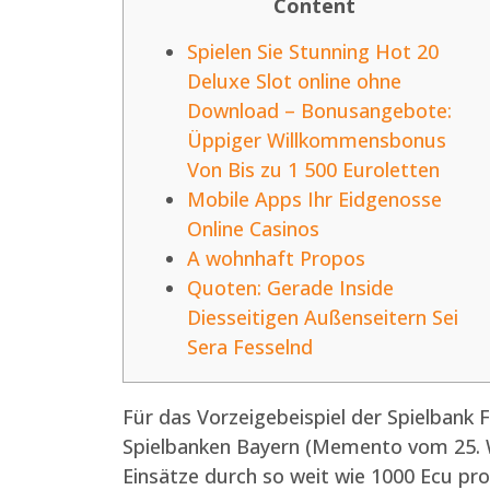
Content
Spielen Sie Stunning Hot 20
Deluxe Slot online ohne
Download – Bonusangebote:
Üppiger Willkommensbonus
Von Bis zu 1 500 Euroletten
Mobile Apps Ihr Eidgenosse
Online Casinos
A wohnhaft Propos
Quoten: Gerade Inside
Diesseitigen Außenseitern Sei
Sera Fesselnd
Für das Vorzeigebeispiel der Spielbank
Spielbanken Bayern (Memento vom 25. W
Einsätze durch so weit wie 1000 Ecu pro