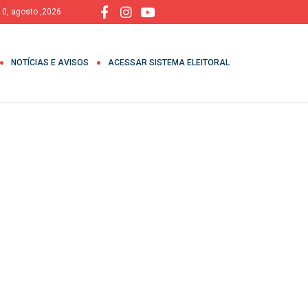
10, agosto ,2026
NOTÍCIAS E AVISOS
ACESSAR SISTEMA ELEITORAL