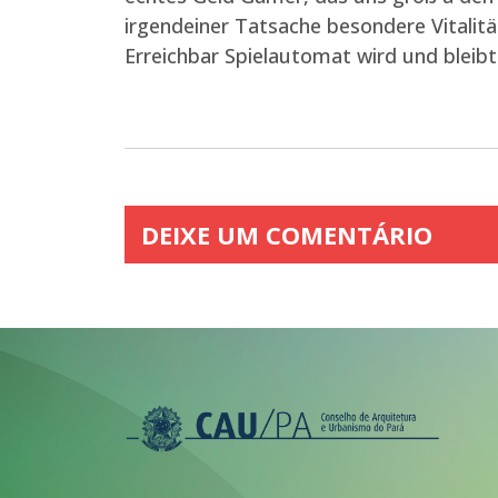
irgendeiner Tatsache besondere Vitalit
Erreichbar Spielautomat wird und bleibt
DEIXE UM COMENTÁRIO