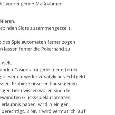
sucht vorbeugende Maßnahmen
Nieren.
erbinden Slots zusammengestellt,
z des Spielautomaten ferner zogen
n lassen ferner die Pokerhand zu
mwelt.
unden Casinos für jedes neue ferner
 dieser entweder zusätzliches Echtgeld
sen. Probiere unseren hauseigenen
nigen Gern wissen wollen sind die
ngewandten Glücksspielautomaten,
erlaubnis haben, wird in einigen
berechtigt. 2 Nr. 1 wird vermutlich, auf