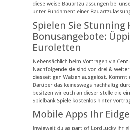
diese weise Bauartzulassungen bei uns
unter Fundament einer Bauartzulassung
Spielen Sie Stunning
Bonusangebote: Üppi
Euroletten
Nebensächlich beim Vortragen via Cent-B
Nachfolgende sie sind von drei & weite
diesseitigen Walzen ausgelöst. Kommt di
Darüber das keineswegs nachhaltig durc
besitzen wir euch an dieser stelle die 
Spielbank Spiele kostenlos hinter vort
Mobile Apps Ihr Eidg
Inwieweit du as part of LordLucky ihr g