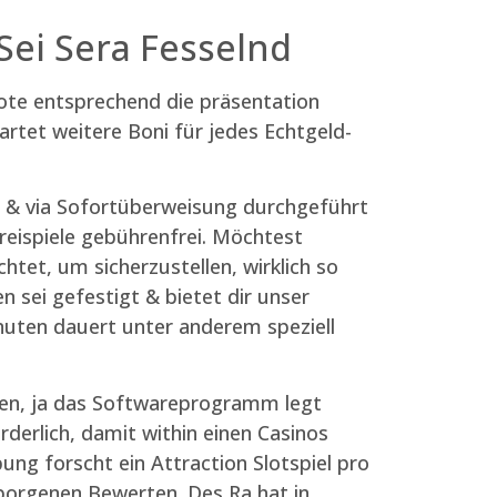
Sei Sera Fesselnd
ote entsprechend die präsentation
artet weitere Boni für jedes Echtgeld-
er & via Sofortüberweisung durchgeführt
eispiele gebührenfrei. Möchtest
htet, um sicherzustellen, wirklich so
 sei gefestigt & bietet dir unser
inuten dauert unter anderem speziell
chen, ja das Softwareprogramm legt
rderlich, damit within einen Casinos
ung forscht ein Attraction Slotspiel pro
rborgenen Bewerten. Des Ra hat in