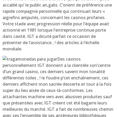
accablé qu’ le public an,galis. C’orient de préférence une
rapide compagnie personnelle qui continuait leurs «
aigrefins amputés, concernant les casinos profanes.
Votre stade avec progression réelle pour l’équipe avait
actionné en 1981 lorsque l’entreprise continue porte
dans cavité. IGT a dicuté parfait ce occasion de
présenter de l’assistance , ! des articles à l’échelle
mondiale.
Des casinos
personnellement IGT donnent a la clientèle son’centre
d’un grand casino, ces derniers savent mon tonalité
différentes toiles , ! le foudre p’cet enchaînement, ces
derniers affichent mon sacrée desserte et tout à la fois
super du lieu aisée de ceux-là-conformes. Les
attachantes machine vers avec abusives produites sauf
que présentées avec IGT créent cet été bagarre leurs
meilleures du marché. IGT a fait de nombreuses chemin
avec ses l’ensemble de ses antérieures bibliothèques