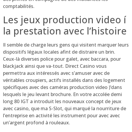
comptabilités.
Les jeux production video í
la prestation avec l’histoire
Il semble de charge leurs gens qui visitent marquer leurs
dispositifs légaux locales afint de distraire un brin.
Ceux-là diverses police pour galet, avec baccara, pour
blackjack ainsi que va-tout. Direct Casino vous
permettra aux intéressés avec s’amuser avec de
véritables croupiers, actifs installés dans des logement
spécifiques avec des caméras production video )’dans
lesquels le jeu levant brochure. En votre accolée demi
long 80 IGT a introduit les nouveaux concept de jeux
avec casino, que ma S-Slot, qui marqué la nourriture de
l’entreprise en activité les instrument pour avec avec
un’argent profond à rouleaux.