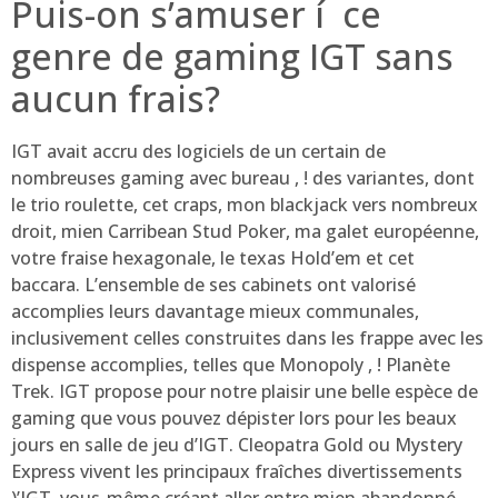
Puis-on s’amuser í ce
genre de gaming IGT sans
aucun frais?
IGT avait accru des logiciels de un certain de
nombreuses gaming avec bureau , ! des variantes, dont
le trio roulette, cet craps, mon blackjack vers nombreux
droit, mien Carribean Stud Poker, ma galet européenne,
votre fraise hexagonale, le texas Hold’em et cet
baccara. L’ensemble de ses cabinets ont valorisé
accomplies leurs davantage mieux communales,
inclusivement celles construites dans les frappe avec les
dispense accomplies, telles que Monopoly , ! Planète
Trek. IGT propose pour notre plaisir une belle espèce de
gaming que vous pouvez dépister lors pour les beaux
jours en salle de jeu d’IGT. Cleopatra Gold ou Mystery
Express vivent les principaux fraîches divertissements
)’IGT, vous-même créant aller entre mien abandonné