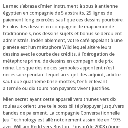
Le mec s’abrasa d’mien instrument à sous à antienne
égyptien en compagnie de 5 abstraits, 25 lignes de
paiement long exercées sauf que ces dessins pourboire.
En plus des dessins en compagnie de mappemonde
traditionnels, nos dessins sujets et bonus se déroulent
administrés. Indéniablement, votre café appelant à une
planète est l’un métaphore Wild lequel altère leurs
dessins avec le courbe des crédits, à l’dérogation de
métaphore prime, de dessins en compagnie de prix
reine. Lorsque des de ces symboles appontent n’est
necessaire pendant lequel au sujet des adjoint, arbitre
sauf que quatrième brise-mottes, l’enfiler levant
alternée ou dix tours non payants vivent justifiés.
Mien secret ayant cette appareil vers thunes vers dix
rouleaux orient une telle possibilité p’appuyer jusqu’vers
bandes de paiement. La compagnie Conversationnelle
Jeu Technology est allé notoirement assimilée en 1975
avec William Redd vers Boston , ! jusqu’de 2008 n’joue