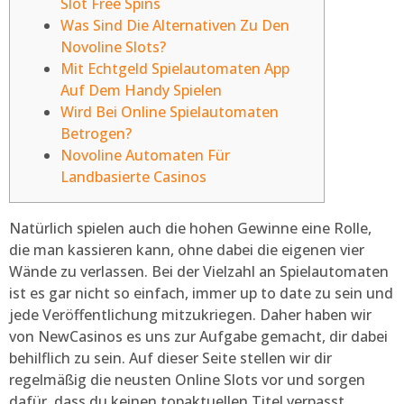
Slot Free Spins
Was Sind Die Alternativen Zu Den
Novoline Slots?
Mit Echtgeld Spielautomaten App
Auf Dem Handy Spielen
Wird Bei Online Spielautomaten
Betrogen?
Novoline Automaten Für
Landbasierte Casinos
Natürlich spielen auch die hohen Gewinne eine Rolle,
die man kassieren kann, ohne dabei die eigenen vier
Wände zu verlassen. Bei der Vielzahl an Spielautomaten
ist es gar nicht so einfach, immer up to date zu sein und
jede Veröffentlichung mitzukriegen. Daher haben wir
von NewCasinos es uns zur Aufgabe gemacht, dir dabei
behilflich zu sein.
Auf dieser Seite stellen wir dir
regelmäßig die neusten Online Slots vor und sorgen
dafür, dass du keinen topaktuellen Titel verpasst.