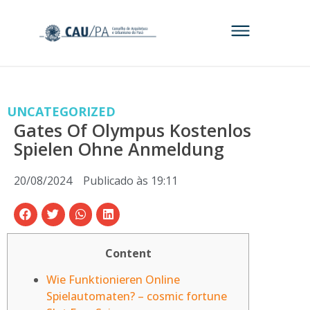
UNCATEGORIZED
Gates Of Olympus Kostenlos
Spielen Ohne Anmeldung
20/08/2024
Publicado às
19:11
Content
Wie Funktionieren Online
Spielautomaten? – cosmic fortune