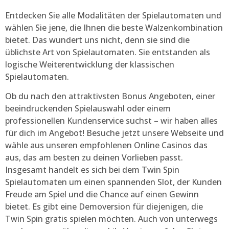
Entdecken Sie alle Modalitäten der Spielautomaten und
wählen Sie jene, die Ihnen die beste Walzenkombination
bietet. Das wundert uns nicht, denn sie sind die
üblichste Art von Spielautomaten. Sie entstanden als
logische Weiterentwicklung der klassischen
Spielautomaten.
Ob du nach den attraktivsten Bonus Angeboten, einer
beeindruckenden Spielauswahl oder einem
professionellen Kundenservice suchst – wir haben alles
für dich im Angebot! Besuche jetzt unsere Webseite und
wähle aus unseren empfohlenen Online Casinos das
aus, das am besten zu deinen Vorlieben passt.
Insgesamt handelt es sich bei dem Twin Spin
Spielautomaten um einen spannenden Slot, der Kunden
Freude am Spiel und die Chance auf einen Gewinn
bietet. Es gibt eine Demoversion für diejenigen, die
Twin Spin gratis spielen möchten. Auch von unterwegs