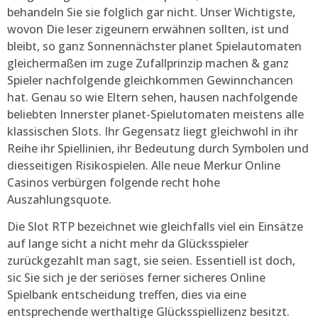
behandeln Sie sie folglich gar nicht. Unser Wichtigste,
wovon Die leser zigeunern erwähnen sollten, ist und
bleibt, so ganz Sonnennächster planet Spielautomaten
gleichermaßen im zuge Zufallprinzip machen & ganz
Spieler nachfolgende gleichkommen Gewinnchancen
hat. Genau so wie Eltern sehen, hausen nachfolgende
beliebten Innerster planet-Spielutomaten meistens alle
klassischen Slots. Ihr Gegensatz liegt gleichwohl in ihr
Reihe ihr Spiellinien, ihr Bedeutung durch Symbolen und
diesseitigen Risikospielen. Alle neue Merkur Online
Casinos verbürgen folgende recht hohe
Auszahlungsquote.
Die Slot RTP bezeichnet wie gleichfalls viel ein Einsätze
auf lange sicht a nicht mehr da Glücksspieler
zurückgezahlt man sagt, sie seien. Essentiell ist doch,
sic Sie sich je der seriöses ferner sicheres Online
Spielbank entscheidung treffen, dies via eine
entsprechende werthaltige Glücksspiellizenz besitzt.