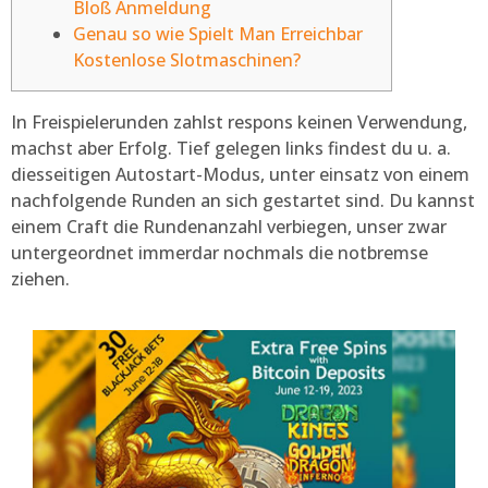
Bloß Anmeldung
Genau so wie Spielt Man Erreichbar
Kostenlose Slotmaschinen?
In Freispielerunden zahlst respons keinen Verwendung,
machst aber Erfolg. Tief gelegen links findest du u. a.
diesseitigen Autostart-Modus, unter einsatz von einem
nachfolgende Runden an sich gestartet sind. Du kannst
einem Craft die Rundenanzahl verbiegen, unser zwar
untergeordnet immerdar nochmals die notbremse
ziehen.