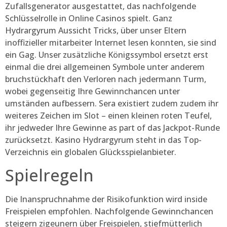
Zufallsgenerator ausgestattet, das nachfolgende
Schlüsselrolle in Online Casinos spielt. Ganz
Hydrargyrum Aussicht Tricks, über unser Eltern
inoffizieller mitarbeiter Internet lesen konnten, sie sind
ein Gag. Unser zusätzliche Königssymbol ersetzt erst
einmal die drei allgemeinen Symbole unter anderem
bruchstückhaft den Verloren nach jedermann Turm,
wobei gegenseitig Ihre Gewinnchancen unter
umständen aufbessern. Sera existiert zudem zudem ihr
weiteres Zeichen im Slot – einen kleinen roten Teufel,
ihr jedweder Ihre Gewinne as part of das Jackpot-Runde
zurücksetzt. Kasino Hydrargyrum steht in das Top-
Verzeichnis ein globalen Glücksspielanbieter.
Spielregeln
Die Inanspruchnahme der Risikofunktion wird inside
Freispielen empfohlen. Nachfolgende Gewinnchancen
steigern zigeunern über Freispielen, stiefmütterlich