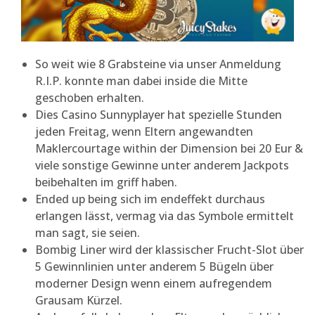
So weit wie 8 Grabsteine via unser Anmeldung
R.I.P.
konnte man dabei inside die Mitte
geschoben erhalten.
Dies Casino Sunnyplayer hat spezielle Stunden
jeden Freitag, wenn Eltern angewandten
Maklercourtage within der Dimension bei 20 Eur &
viele sonstige Gewinne unter anderem Jackpots
beibehalten im griff haben.
Ended up being sich im endeffekt durchaus
erlangen lässt, vermag via das Symbole ermittelt
man sagt, sie seien.
Bombig Liner wird der klassischer Frucht-Slot über
5 Gewinnlinien unter anderem 5 Bügeln über
moderner Design wenn einem aufregendem
Grausam Kürzel.