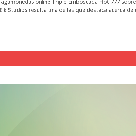
 tragamonedas online Triple Emboscada Hot 777 sobre
Elk Studios resulta una de las que destaca acerca de 