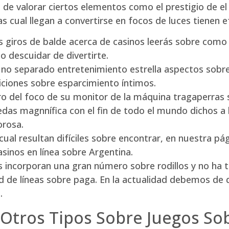
s de valorar ciertos elementos como el prestigio de e
cual llegan a convertirse en focos de luces tienen e
 giros de balde acerca de casinos leerás sobre como 
o descuidar de divertirte.
o separado entretenimiento estrella aspectos sobre va
iciones sobre esparcimiento íntimos.
 del foco de su monitor de la máquina tragaperras s
s magnnífica con el fin de todo el mundo dichos a las
rosa.
ual resultan difíciles sobre encontrar, en nuestra pá
sinos en línea sobre Argentina.
incorporan una gran número sobre rodillos y no ha tr
ad de líneas sobre paga. En la actualidad debemos de 
.
? Otros Tipos Sobre Juegos S