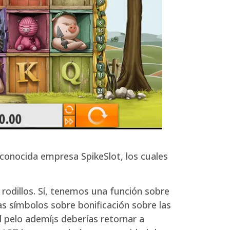
conocida empresa SpikeSlot, los cuales
 rodillos. Sí, tenemos una función sobre
las símbolos sobre bonificación sobre las
l pelo ademí¡s deberías retornar a