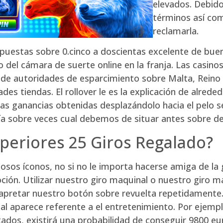
elevados. Debido
términos así­ co
reclamarla.
puestas sobre 0.cinco a doscientas excelente de bueno
 del cámara de suerte online en la franja. Las casino
as de autoridades de esparcimiento sobre Malta, Reino
des tiendas. El rollover le es la explicación de alred
las ganancias obtenidas desplazándolo hacia el pelo se
ntía sobre veces cual debemos de situar antes sobre 
periores 25 Giros Regalado?
sos íconos, no si no le importa hacerse amiga de la 
ción. Utilizar nuestro giro maquinal o nuestro giro m
 apretar nuestro botón sobre revuelta repetidamente.
al aparece referente a el entretenimiento. Por ejempl
ados, existirá una probabilidad de conseguir 9800 euri