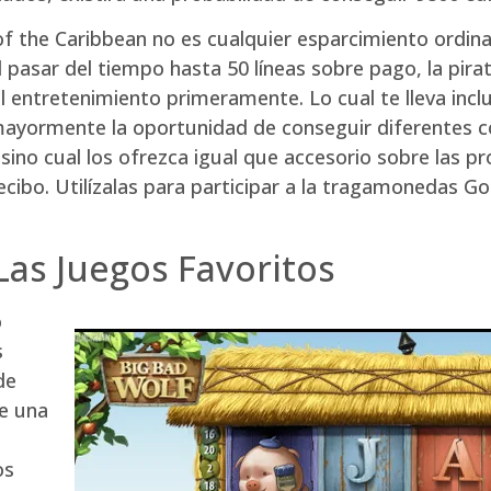
f the Caribbean no es cualquier esparcimiento ordinar
l pasar del tiempo hasta 50 líneas sobre pago, la pira
 entretenimiento primeramente. Lo cual te lleva inclu
mayormente la oportunidad de conseguir diferentes 
asino cual los ofrezca igual que accesorio sobre las 
ecibo. Utilízalas para participar a la tragamonedas Go
Las Juegos Favoritos
o
s
de
le una
os