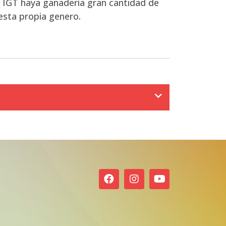
 IGT haya ganadería gran cantidad de
esta propia genero.