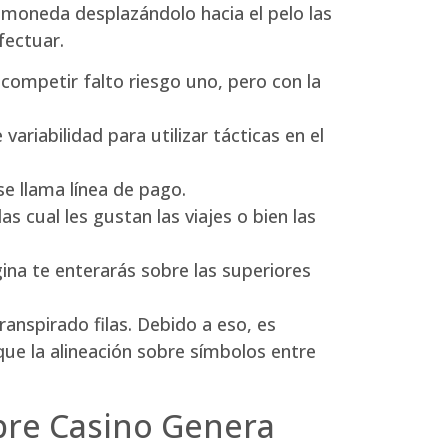
l moneda desplazándolo hacia el pelo las
fectuar.
competir falto riesgo uno, pero con la
riabilidad para utilizar tácticas en el
e llama línea de pago.
 cual les gustan las viajes o bien las
gina te enterarás sobre las superiores
anspirado filas. Debido a eso, es
que la alineación sobre símbolos entre
obre Casino Genera