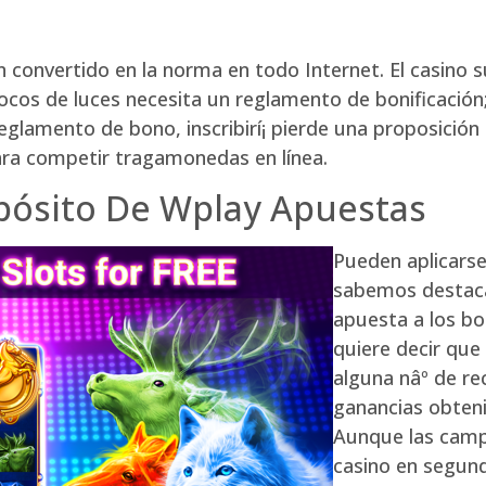
lan convertido en la norma en todo Internet. El casino
focos de luces necesita un reglamento de bonificación
reglamento de bono, inscribirí¡ pierde una proposición
ara competir tragamonedas en línea.
pósito De Wplay Apuestas
Pueden aplicarse
sabemos destaca
apuesta a los bo
quiere decir que
alguna nâº de re
ganancias obtenid
Aunque las camp
casino en segun