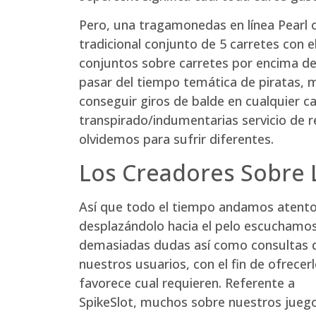
Pero, una tragamonedas en línea Pearl o
tradicional conjunto de 5 carretes con e
conjuntos sobre carretes por encima del
pasar del tiempo temática de piratas, 
conseguir giros de balde en cualquier c
transpirado/indumentarias servicio de r
olvidemos para sufrir diferentes.
Los Creadores Sobre 
Así que todo el tiempo andamos atent
desplazándolo hacia el pelo escuchamo
demasiadas dudas así­ como consultas 
nuestros usuarios, con el fin de ofrecer
favorece cual requieren. Referente a
SpikeSlot, muchos sobre nuestros jueg