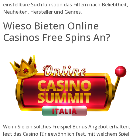
einstellbare Suchfunktion das Filtern nach Beliebtheit,
Neuheiten, Hersteller und Genres.
Wieso Bieten Online
Casinos Free Spins An?
Wenn Sie ein solches Freispiel Bonus Angebot erhalten,
legt das Casino für gewöhnlich fest, mit welchem Spiel