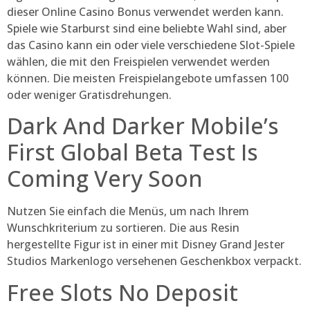
dieser Online Casino Bonus verwendet werden kann.
Spiele wie Starburst sind eine beliebte Wahl sind, aber
das Casino kann ein oder viele verschiedene Slot-Spiele
wählen, die mit den Freispielen verwendet werden
können. Die meisten Freispielangebote umfassen 100
oder weniger Gratisdrehungen.
Dark And Darker Mobile’s
First Global Beta Test Is
Coming Very Soon
Nutzen Sie einfach die Menüs, um nach Ihrem
Wunschkriterium zu sortieren. Die aus Resin
hergestellte Figur ist in einer mit Disney Grand Jester
Studios Markenlogo versehenen Geschenkbox verpackt.
Free Slots No Deposit