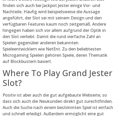
finden sich auch bei Jackpot Jester einige Vor- und
Nachteile. Häufig wird beispielsweise die Aussage
angeführt, der Slot sei mit seinem Design und den
verfügbaren Features kaum noch zeitgemäß. Andere
hingegen haben sich vor allem aufgrund der Optik in
den Slot verliebt. Damit die rund vierfache Zahl an
Spielen gegenüber anderen bekannten
Spieleentwicklern wie NetEnt. Zu den beliebtesten
Microgaming Spielen gehören Spiele, deren Thematik
auf Blockbustern basiert.
Where To Play Grand Jester
Slot?
Positiv ist aber auch die gut aufgebaute Webseite, so
dass sich auch die Neukunden direkt gut zurechtfinden.
Auch die Suche nach einem bestimmten Spiel ist einfach
und schnell erledigt. Außerdem ermöglicht eine gut