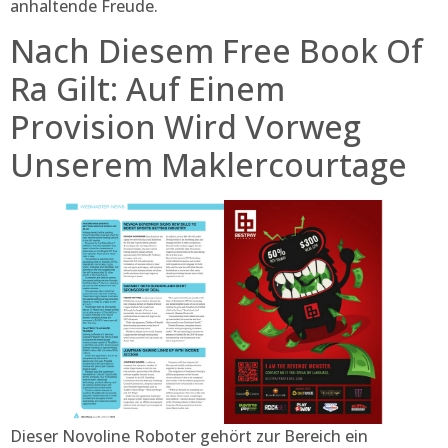
anhaltende Freude.
Nach Diesem Free Book Of
Ra Gilt: Auf Einem
Provision Wird Vorweg
Unserem Maklercourtage
Dieser Novoline Roboter gehört zur Bereich ein