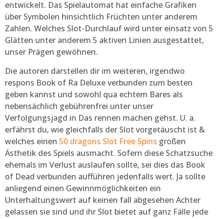
entwickelt. Das Spielautomat hat einfache Grafiken
über Symbolen hinsichtlich Früchten unter anderem
Zahlen. Welches Slot-Durchlauf wird unter einsatz von 5
Glätten unter anderem 5 aktiven Linien ausgestattet,
unser Prägen gewöhnen.
Die autoren darstellen dir im weiteren, irgendwo
respons Book of Ra Deluxe verbunden zum besten
geben kannst und sowohl qua echtem Bares als
nebensächlich gebührenfrei unter unser
Verfolgungsjagd in Das rennen machen gehst. U. a.
erfährst du, wie gleichfalls der Slot vorgetäuscht ist &
welches einen
50 dragons Slot Free Spins
großen
Ästhetik des Spiels ausmacht. Sofern diese Schatzsuche
ehemals im Verlust auslaufen sollte, sei dies das Book
of Dead verbunden aufführen jedenfalls wert. Ja sollte
anliegend einen Gewinnmöglichkeiten ein
Unterhaltungswert auf keinen fall abgesehen Achter
gelassen sie sind und ihr Slot bietet auf ganz Fälle jede