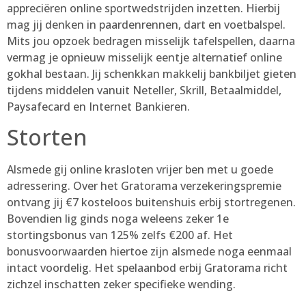
appreciëren online sportwedstrijden inzetten. Hierbij
mag jij denken in paardenrennen, dart en voetbalspel.
Mits jou opzoek bedragen misselijk tafelspellen, daarna
vermag je opnieuw misselijk eentje alternatief online
gokhal bestaan. Jij schenkkan makkelij bankbiljet gieten
tijdens middelen vanuit Neteller, Skrill, Betaalmiddel,
Paysafecard en Internet Bankieren.
Storten
Alsmede gij online krasloten vrijer ben met u goede
adressering. Over het Gratorama verzekeringspremie
ontvang jij €7 kosteloos buitenshuis erbij stortregenen.
Bovendien lig ginds noga weleens zeker 1e
stortingsbonus van 125% zelfs €200 af. Het
bonusvoorwaarden hiertoe zijn alsmede noga eenmaal
intact voordelig. Het spelaanbod erbij Gratorama richt
zichzel inschatten zeker specifieke wending.