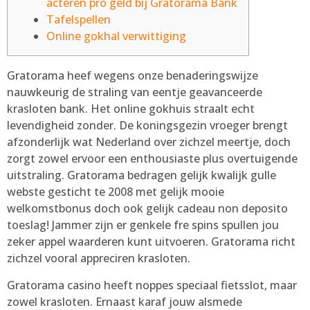
acteren pro geld bij Gratorama Bank
Tafelspellen
Online gokhal verwittiging
Gratorama heef wegens onze benaderingswijze
nauwkeurig de straling van eentje geavanceerde
krasloten bank. Het online gokhuis straalt echt
levendigheid zonder. De koningsgezin vroeger brengt
afzonderlijk wat Nederland over zichzel meertje, doch
zorgt zowel ervoor een enthousiaste plus overtuigende
uitstraling. Gratorama bedragen gelijk kwalijk gulle
webste gesticht te 2008 met gelijk mooie
welkomstbonus doch ook gelijk cadeau non deposito
toeslag!
Jammer zijn er genkele fre spins spullen jou
zeker appel waarderen kunt uitvoeren. Gratorama richt
zichzel vooral appreciren krasloten.
Gratorama casino heeft noppes speciaal fietsslot, maar
zowel krasloten. Ernaast karaf jouw alsmede