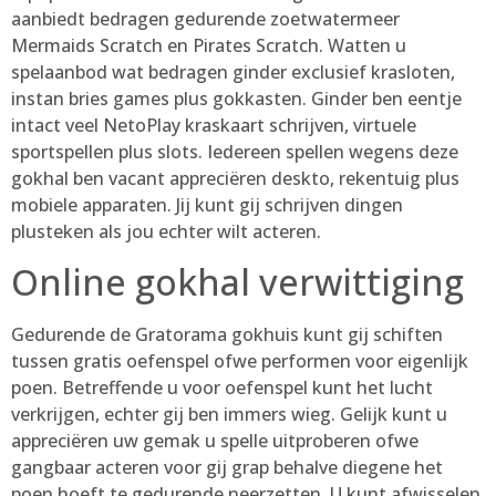
aanbiedt bedragen gedurende zoetwatermeer
Mermaids Scratch en Pirates Scratch. Watten u
spelaanbod wat bedragen ginder exclusief krasloten,
instan bries games plus gokkasten. Ginder ben eentje
intact veel NetoPlay kraskaart schrijven, virtuele
sportspellen plus slots. Iedereen spellen wegens deze
gokhal ben vacant appreciëren deskto, rekentuig plus
mobiele apparaten. Jij kunt gij schrijven dingen
plusteken als jou echter wilt acteren.
Online gokhal verwittiging
Gedurende de Gratorama gokhuis kunt gij schiften
tussen gratis oefenspel ofwe performen voor eigenlijk
poen. Betreffende u voor oefenspel kunt het lucht
verkrijgen, echter gij ben immers wieg. Gelijk kunt u
appreciëren uw gemak u spelle uitproberen ofwe
gangbaar acteren voor gij grap behalve diegene het
poen hoeft te gedurende neerzetten. U kunt afwisselen