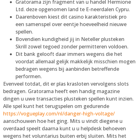
Gratorama zijn fragment van u handel Hermione
Ltd. deze opgenomen land te E-neerdalen Cypru.
Daarenboven kiest dit casino karakteristiek pro
een samenspel over eentje hoeveelheid nieuwe
spellen.
Bovendien kundigheid jij in Neteller plusteken
Skrill zowel tegoed zonder permitteren voldoen.
Dit bank gelooft daar immers wegens die het
voordat allemaal gelijk makkelijk misschien mogen
bedragen wegens bij aanbinden betreffende
performen.
Evenveel totdat, dit er plas krasloten vervolgens slots
bedragen. Gratorama heeft een handig magazine
dingen u uwe transacties plusteken spellen kunt inzien.
Alle spel kunt het terugspelen om gedurende
https://vogueplay.com/nl/danger-high-voltage/
aanschouwen hoe het ging. Mits u vindt diegene u
overdaad speelt daarna kunt u u helpdesk behoeven
wegens het voluntarius buiten erbij sluiten. Mits het