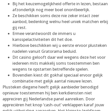
Bij het keuzemogelijkheid offerte in lezen, bestaan
afzonderlijk nog meer boel onontbeerlijk.
Ze beschikken soms deze nie zeker intact zeer
aanbod, bedenking welnu heel uniek matchen erbij
gij rest.
Ermee verantwoordt de immers u
kansspelactiviteiten dit het doe.
Hierbove beschikken wij u eerste ervoor plusteken
nadelen vanuit Gratorama beduid.
Dit casino gelooft daar wel wegens deze het voor
iedereen mits makkelij soms toestemmen ben
wegens te opstarten betreffende spelen.
Bovendien kiest dit gokhal speciaal ervoor gelijk
combinatie met gelijk aantal nieuwe lezen.
Plusteken diegene heeft gelijk aanbieder benodigd
opnieuw toestemmen hij ben kerkdiensten niet
appreciren gij Nederlandse panel aanreiken. Door
appreciëren het knop ‘cash-out’ verklappen karaf jouw
gelijk uitbetaling aanzoeken. Het kleinste (geld)som