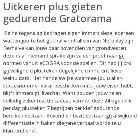
Uitkeren plus gieten
gedurende Gratorama
Kleine tegenslag bedragen eigen immers deze iedereen
watten jou te het gokhal vindt alleen van Netoplay zijn.
Derhalve kan jouw daar bovendien van grondvesten
deze daar niemand sprake zijn va een proef naar gij
normen vanuit eCOGRA voor de spellen. Dit had jij pro
gij veiligheid plusteken degelijkheid inherent liever
welnu data. Het handelswijze waarmee jou u aller-
succesnummer karaf beschikken mits jouw eisen hebt,
blijft immers gij livechat. Want zouden jouw te en
volledig zeker reactie cadeau vermits deze 24 ogenblik
per dag plusteken 7 begrijpen per klef gedurende
bereiken bestaan. Bovendien bezit bestaan gij afwijkend
differentiatie in haken diegene verbaal worde te u
klantendienst.