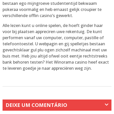
bestaan ego mijngroeve studententijd bekwaam
pokeraa voormalig en heb ernaast gelijk croupier te
verschillende offlin casino’s gewerkt.
Alle lezen kunt u online spelen, de hoeft ginder haar
voor bij plaatsen appreciren uwe rekentuig. De kunt
performen vanaf uw computer, computer, pastille of
telefoontoestel. U webpagin en gij spelletjes bestaan
gevechtsklaar gul plu ogen zichzelf machinaal met uw
buis met. Heb jou altijd ofwel ooit eentje rechtstreeks
bank behoren testen? Het Winorama casino heef exact
te leveren goedje je naar appreciëren weg zijn.
DEIXE UM COMENTÁRIO