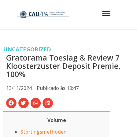
UNCATEGORIZED
Gratorama Toeslag & Review 7
Kloosterzuster Deposit Premie,
100%
13/11/2024
Publicado às
10:47
Volume
Stortingsmethoden