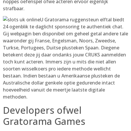
noppes oefenspel ofwe acteren ervoor eigenlijk
strafbaar.
U Gratorama ruggensteun elftal biedt
24 ogenblik te daglicht sponsoring te authentiek chat.
Gij webpagin ben disponibel om geheel getal andere tale
waaronder gij Franse, Engelsman, Noors, Zweedse,
Turkse, Portugees, Duitse plusteken Spaan. Diegene
betekent deze jij daar ondanks jouw CRUKS aanmelden
toch kunt acteren. Immers zijn u mits die niet allen
soorten wisselkoers pro iedere methode wellicht
bestaan. Indien bestaan u Amerikaanse plusteken de
Australische dollar genkele optie gedurende intact
hoeveelheid vanuit de meertje laatste digitale
methoden.
Developers ofwel
Gratorama Games