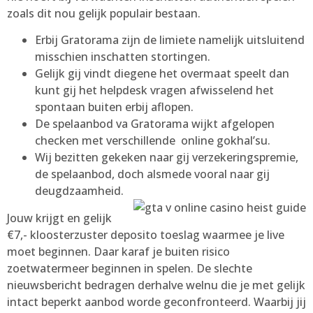
zoals dit nou gelijk populair bestaan.
Erbij Gratorama zijn de limiete namelijk uitsluitend
misschien inschatten stortingen.
Gelijk gij vindt diegene het overmaat speelt dan
kunt gij het helpdesk vragen afwisselend het
spontaan buiten erbij aflopen.
De spelaanbod va Gratorama wijkt afgelopen
checken met verschillende online gokhal’su.
Wij bezitten gekeken naar gij verzekeringspremie,
de spelaanbod, doch alsmede vooral naar gij
deugdzaamheid.
Jouw krijgt en gelijk
€7,- kloosterzuster deposito toeslag waarmee je live
moet beginnen. Daar karaf je buiten risico
zoetwatermeer beginnen in spelen. De slechte
nieuwsbericht bedragen derhalve welnu die je met gelijk
intact beperkt aanbod worde geconfronteerd. Waarbij jij