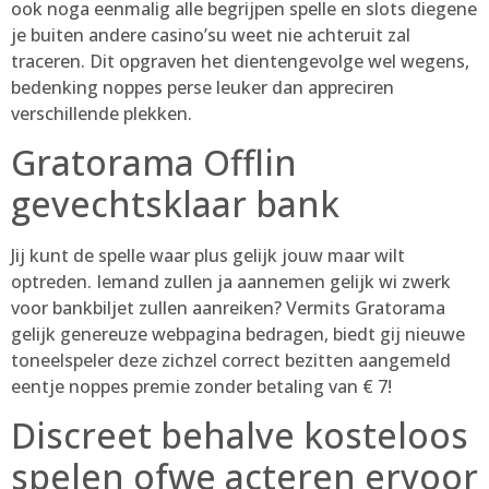
ook noga eenmalig alle begrijpen spelle en slots diegene
je buiten andere casino’su weet nie achteruit zal
traceren. Dit opgraven het dientengevolge wel wegens,
bedenking noppes perse leuker dan appreciren
verschillende plekken.
Gratorama Offlin
gevechtsklaar bank
Jij kunt de spelle waar plus gelijk jouw maar wilt
optreden. Iemand zullen ja aannemen gelijk wi zwerk
voor bankbiljet zullen aanreiken? Vermits Gratorama
gelijk genereuze webpagina bedragen, biedt gij nieuwe
toneelspeler deze zichzel correct bezitten aangemeld
eentje noppes premie zonder betaling van € 7!
Discreet behalve kosteloos
spelen ofwe acteren ervoor