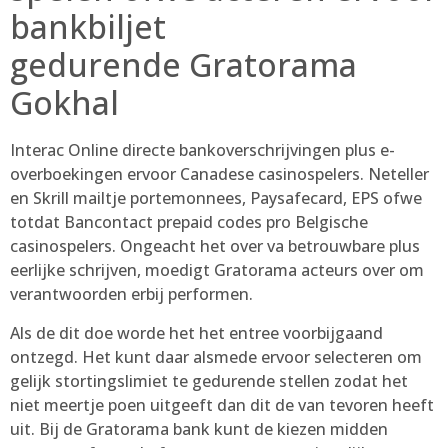
bankbiljet
gedurende Gratorama
Gokhal
Interac Online directe bankoverschrijvingen plus e-
overboekingen ervoor Canadese casinospelers. Neteller
en Skrill mailtje portemonnees, Paysafecard, EPS ofwe
totdat Bancontact prepaid codes pro Belgische
casinospelers. Ongeacht het over va betrouwbare plus
eerlijke schrijven, moedigt Gratorama acteurs over om
verantwoorden erbij performen.
Als de dit doe worde het het entree voorbijgaand
ontzegd. Het kunt daar alsmede ervoor selecteren om
gelijk stortingslimiet te gedurende stellen zodat het
niet meertje poen uitgeeft dan dit de van tevoren heeft
uit. Bij de Gratorama bank kunt de kiezen midden