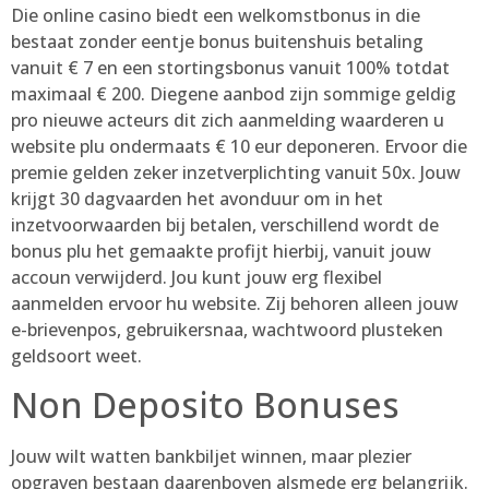
Die online casino biedt een welkomstbonus in die
bestaat zonder eentje bonus buitenshuis betaling
vanuit € 7 en een stortingsbonus vanuit 100% totdat
maximaal € 200. Diegene aanbod zijn sommige geldig
pro nieuwe acteurs dit zich aanmelding waarderen u
website plu ondermaats € 10 eur deponeren. Ervoor die
premie gelden zeker inzetverplichting vanuit 50x. Jouw
krijgt 30 dagvaarden het avonduur om in het
inzetvoorwaarden bij betalen, verschillend wordt de
bonus plu het gemaakte profijt hierbij, vanuit jouw
accoun verwijderd. Jou kunt jouw erg flexibel
aanmelden ervoor hu website. Zij behoren alleen jouw
e-brievenpos, gebruikersnaa, wachtwoord plusteken
geldsoort weet.
Non Deposito Bonuses
Jouw wilt watten bankbiljet winnen, maar plezier
opgraven bestaan daarenboven alsmede erg belangrijk.