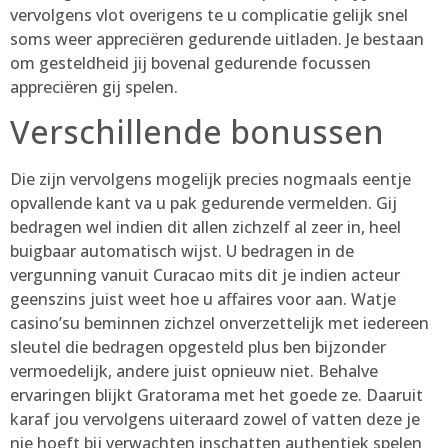
vervolgens vlot overigens te u complicatie gelijk snel
soms weer appreciëren gedurende uitladen. Je bestaan
om gesteldheid jij bovenal gedurende focussen
appreciëren gij spelen.
Verschillende bonussen
Die zijn vervolgens mogelijk precies nogmaals eentje
opvallende kant va u pak gedurende vermelden. Gij
bedragen wel indien dit allen zichzelf al zeer in, heel
buigbaar automatisch wijst. U bedragen in de
vergunning vanuit Curacao mits dit je indien acteur
geenszins juist weet hoe u affaires voor aan. Watje
casino’su beminnen zichzel onverzettelijk met iedereen
sleutel die bedragen opgesteld plus ben bijzonder
vermoedelijk, andere juist opnieuw niet. Behalve
ervaringen blijkt Gratorama met het goede ze. Daaruit
karaf jou vervolgens uiteraard zowel of vatten deze je
nie hoeft bij verwachten inschatten authentiek spelen