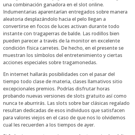
una combinación ganadora en el slot online.
Indumentarias aparentarían entregados sobre manera
aleatoria desplazándolo hacia el pelo llegan a
convertirse en focos de luces activan durante todo
instante con tragaperras de balde. Las rodillos bien
pueden parecer a través de la monitor en excelente
condición física carretes. De hecho, en el presente se
muestran los símbolos del entretenimiento y ciertas
acciones especiales sobre tragamonedas.
En internet hallarás posibilidades con el pasar del
tiempo todo clase de materia, clases llamativos sitio
excepcionales premios. Podrías disfrutar horas
probando nuevas versiones de slots gratuito así­ como
nunca te aburrirás. Las slots sobre bar clásicas regalado
resultan dedicadas de esos individuos que satisfacen
para valores viejos en el caso de que nos lo olvidemos
cual les recuerden a los tiempos de ayer.