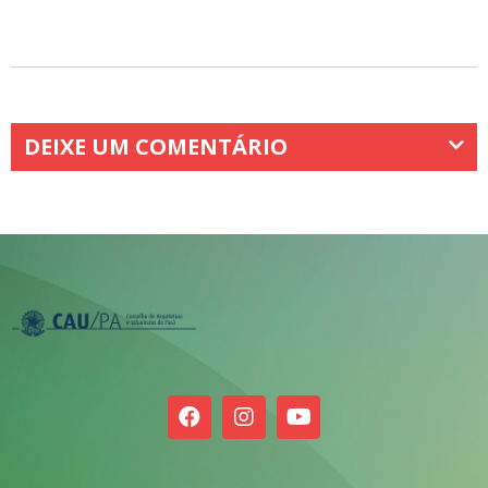
DEIXE UM COMENTÁRIO