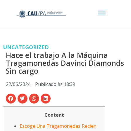
UNCATEGORIZED
Hace el trabajo A la Máquina
Tragamonedas Davinci Diamonds
Sin cargo
22/06/2024
Publicado às
18:39
Content
Escoge Una Tragamonedas Recien