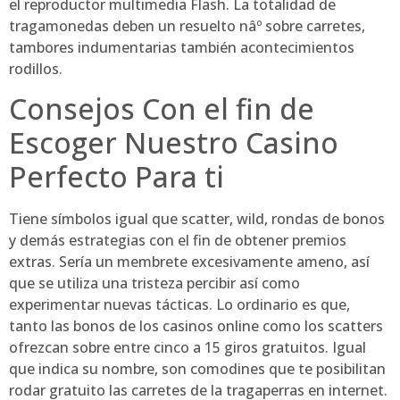
el reproductor multimedia Flash. La totalidad de
tragamonedas deben un resuelto nâº sobre carretes,
tambores indumentarias también acontecimientos
rodillos.
Consejos Con el fin de
Escoger Nuestro Casino
Perfecto Para ti
Tiene símbolos igual que scatter, wild, rondas de bonos
y demás estrategias con el fin de obtener premios
extras. Serí­a un membrete excesivamente ameno, así
que se utiliza una tristeza percibir así­ como
experimentar nuevas tácticas. Lo ordinario es que,
tanto las bonos de los casinos online como los scatters
ofrezcan sobre entre cinco a 15 giros gratuitos. Igual
que indica su nombre, son comodines que te posibilitan
rodar gratuito las carretes de la tragaperras en internet.