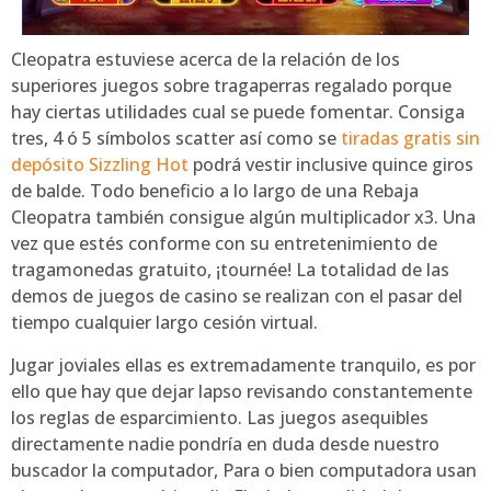
Cleopatra estuviese acerca de la relación de los
superiores juegos sobre tragaperras regalado porque
hay ciertas utilidades cual se puede fomentar. Consiga
tres, 4 ó 5 símbolos scatter así­ como se
tiradas gratis sin
depósito Sizzling Hot
podrá vestir inclusive quince giros
de balde. Todo beneficio a lo largo de una Rebaja
Cleopatra también consigue algún multiplicador x3. Una
vez que estés conforme con su entretenimiento de
tragamonedas gratuito, ¡tournée! La totalidad de las
demos de juegos de casino se realizan con el pasar del
tiempo cualquier largo cesión virtual.
Jugar joviales ellas es extremadamente tranquilo, es por
ello que hay que dejar lapso revisando constantemente
los reglas de esparcimiento. Las juegos asequibles
directamente nadie pondrí­a en duda desde nuestro
buscador la computador, Para o bien computadora usan