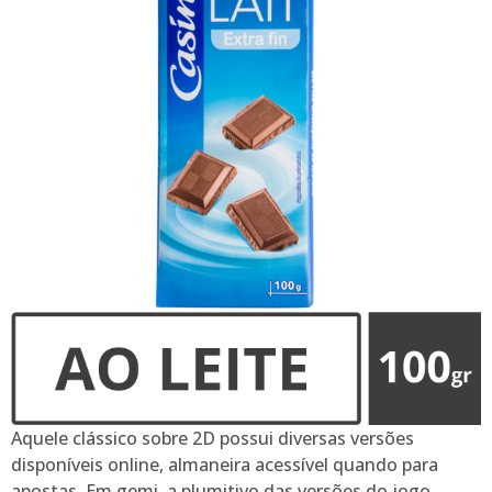
Aquele clássico sobre 2D possui diversas versões
disponíveis online, almaneira acessível quando para
apostas. Em gemi, a plumitivo das versões do jogo