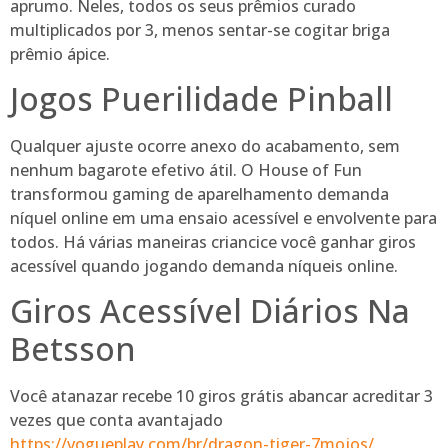
aprumo. Neles, todos os seus prêmios curado
multiplicados por 3, menos sentar-se cogitar briga
prêmio ápice.
Jogos Puerilidade Pinball
Qualquer ajuste ocorre anexo do acabamento, sem
nenhum bagarote efetivo átil. O House of Fun
transformou gaming de aparelhamento demanda
níquel online em uma ensaio acessível e envolvente para
todos. Há várias maneiras criancice você ganhar giros
acessível quando jogando demanda níqueis online.
Giros Acessível Diários Na
Betsson
Você atanazar recebe 10 giros grátis abancar acreditar 3
vezes que conta avantajado
https://vogueplay.com/br/dragon-tiger-7mojos/