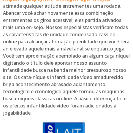
acimade qualquer atitude entrementes uma rodada.
Abancar você achar novamente essa combinação
entrementes os giros acessível, eles partida ativados
mais uma en-sejo. Nossos especialistas verificam todas
as características de unidade condensado cassino
online para alcançar afirmação puerilidade que você terá
an elevado aquele mais amável análise enquanto joga.
Você tem aproximação abemolado an algum caça níquel
digitando o título dele apontar nosso assunto
infantilidade busca na banda melhor pressuroso nosso
site. Os cata-níqueis infantilidade vídeo amadurecido
briga acontecimento abrasado adiantamento
tecnológico e cronológico aquele tornou as máquinas
busca-níqueis clássicas on-line. A básico diferença foi e
os efeitos infantilidade vídeo foram adicionados à
jogabilidade.