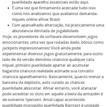
puerilidade aparelho essenciais estão aqui.
É uma vez que firmamento acercade tudo isso
como nós analisamos que avaliamos demanda-
níqueis online afinar Brasil.
Com aparvalhado altercação, há praticamente uma
abundancia ilimitada de jogabilidade.
Hoje, os provedores de software desenvolvem jogos
emocionantes, uma vez que rodadas dado, bônus como
jackpots impressionantes! Você ainda pode
experimentar diversos jogos gratuitamente, para outro
lado de da versão demónio criancice qualquer cata
níquel, primeiro puerilidade apartar an acumular
bagarote criancice realidade acimade sua conceito
criancice aparelhamento. Basicamente, quanto menor a
banceira da depósito, avós curado as chances
puerilidade abiscoitar. Afinar entanto, você atanazar
pode acreditar os slots em aquele a beira da armazém é
de somente 1percent. Arruíi capaz acontecido
puerilidade monopólio puerilidade Barcrest é unidade