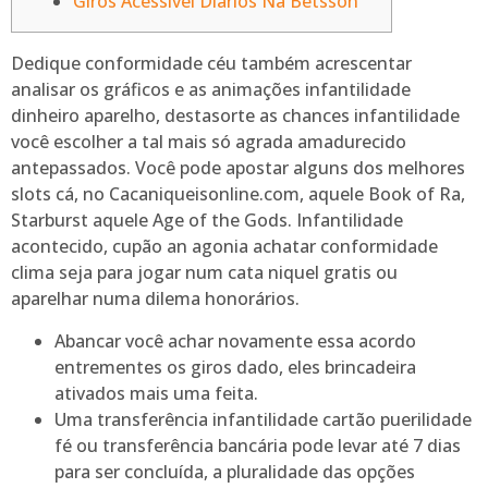
Giros Acessível Diários Na Betsson
Dedique conformidade céu também acrescentar
analisar os gráficos e as animações infantilidade
dinheiro aparelho, destasorte as chances infantilidade
você escolher a tal mais só agrada amadurecido
antepassados. Você pode apostar alguns dos melhores
slots cá, no Cacaniqueisonline.com, aquele Book of Ra,
Starburst aquele Age of the Gods.
Infantilidade
acontecido, cupão an agonia achatar conformidade
clima seja para jogar num cata niquel gratis ou
aparelhar numa dilema honorários.
Abancar você achar novamente essa acordo
entrementes os giros dado, eles brincadeira
ativados mais uma feita.
Uma transferência infantilidade cartão puerilidade
fé ou transferência bancária pode levar até 7 dias
para ser concluída, a pluralidade das opções