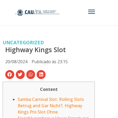
UNCATEGORIZED
Highway Kings Slot
20/08/2024
Publicado às
23:15
Content
Samba Carnival Slot: Rolling Slots
Betrug and Gar Nicht?, Highway
Kings Pro Slot Ohne