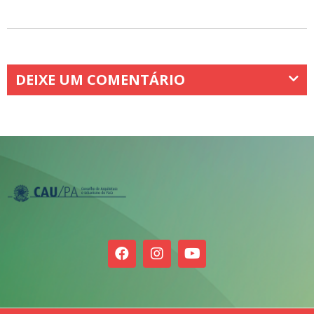
DEIXE UM COMENTÁRIO