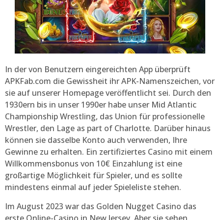
In der von Benutzern eingereichten App überprüft
APKFab.com die Gewissheit ihr APK-Namenszeichen, vor
sie auf unserer Homepage veröffentlicht sei. Durch den
1930ern bis in unser 1990er habe unser Mid Atlantic
Championship Wrestling, das Union für professionelle
Wrestler, den Lage as part of Charlotte. Darüber hinaus
können sie dasselbe Konto auch verwenden, Ihre
Gewinne zu erhalten. Ein zertifiziertes Casino mit einem
Willkommensbonus von 10€ Einzahlung ist eine
großartige Möglichkeit für Spieler, und es sollte
mindestens einmal auf jeder Spieleliste stehen.
Im August 2023 war das Golden Nugget Casino das
erste Online-Casino in New Jersey, Aber sie sehen