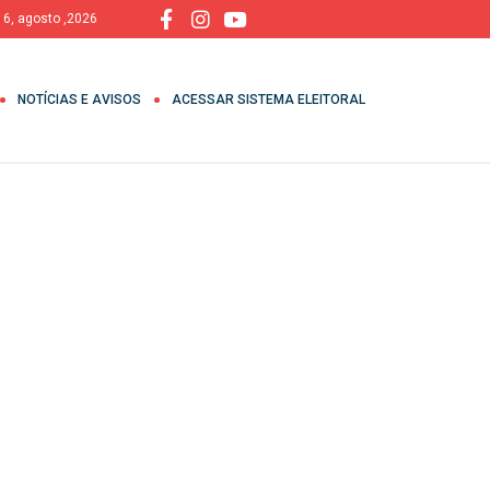
, 6, agosto ,2026
NOTÍCIAS E AVISOS
ACESSAR SISTEMA ELEITORAL