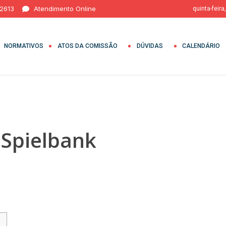
 2613
Atendimento Online
quinta-feira
NORMATIVOS
ATOS DA COMISSÃO
DÚVIDAS
CALENDÁRIO
 Spielbank