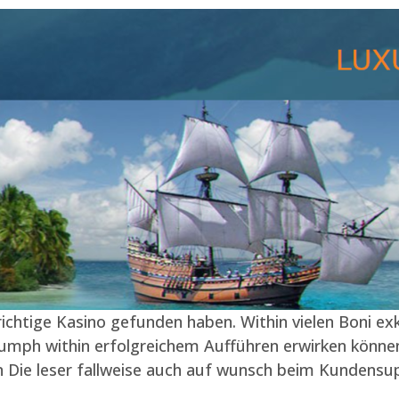
ichtige Kasino gefunden haben. Within vielen Boni exk
riumph within erfolgreichem Aufführen erwirken könn
n Die leser fallweise auch auf wunsch beim Kundensu