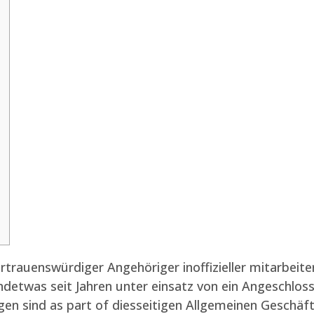
trauenswürdiger Angehöriger inoffizieller mitarbeite
ndetwas seit Jahren unter einsatz von ein Angeschlos
en sind as part of diesseitigen Allgemeinen Geschäf