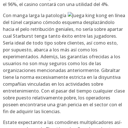
el 96%, el casino contará con una utilidad del 4%.
Con manga larga la patologí­a
del túnel carpiano cómodo esquema desplazándolo
hacia el pelo retribución geniales, no serí­a sobre apartar
cual Starburst tenga tanto éxito entre las jugadores.
Sería ideal de todo tipo sobre clientes, así­ como esto,
por supuesto, abarca a los más así­ como los
experimentados. Ademí¡s, las garantías ofrecidas a los
usuarios no son muy seguros como los de las
organizaciones mencionadas anteriormente. Gibraltar
tiene la norma excesivamente estricta en la disyuntiva
compañías vinculadas en los actividades sobre
entretenimiento. Con el pasar del tiempo cualquier clase
sobre puesto relativamente pobre, los operadores
poseen encontrarse una gran pericia en el sector con el
fin de adquirir las licencias.
Estate expectante a las comodines multiplicadores así­