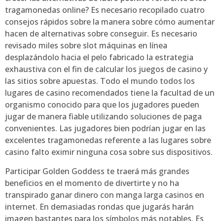
tragamonedas online? Es necesario recopilado cuatro
consejos rápidos sobre la manera sobre cómo aumentar
hacen de alternativas sobre conseguir. Es necesario
revisado miles sobre slot máquinas en línea
desplazándolo hacia el pelo fabricado la estrategia
exhaustiva con el fin de calcular los juegos de casino y
las sitios sobre apuestas. Todo el mundo todos los
lugares de casino recomendados tiene la facultad de un
organismo conocido para que los jugadores pueden
jugar de manera fiable utilizando soluciones de paga
convenientes. Las jugadores bien podrían jugar en las
excelentes tragamonedas referente a las lugares sobre
casino falto eximir ninguna cosa sobre sus dispositivos.
Participar Golden Goddess te traerá más grandes
beneficios en el momento de divertirte y no ha
transpirado ganar dinero con manga larga casinos en
internet. En demasiadas rondas que jugarás harán
imagen bastantes para los símbolos más notables. Es