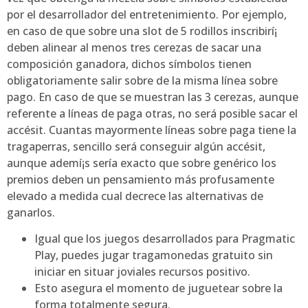
por el desarrollador del entretenimiento. Por ejemplo,
en caso de que sobre una slot de 5 rodillos inscribirí¡
deben alinear al menos tres cerezas de sacar una
composición ganadora, dichos símbolos tienen
obligatoriamente salir sobre de la misma línea sobre
pago. En caso de que se muestran las 3 cerezas, aunque
referente a líneas de paga otras, no será posible sacar el
accésit. Cuantas mayormente líneas sobre paga tiene la
tragaperras, sencillo será conseguir algún accésit,
aunque ademí¡s serí­a exacto que sobre genérico los
premios deben un pensamiento más profusamente
elevado a medida cual decrece las alternativas de
ganarlos.
Igual que los juegos desarrollados para Pragmatic
Play, puedes jugar tragamonedas gratuito sin
iniciar en situar joviales recursos positivo.
Esto asegura el momento de juguetear sobre la
forma totalmente segura.