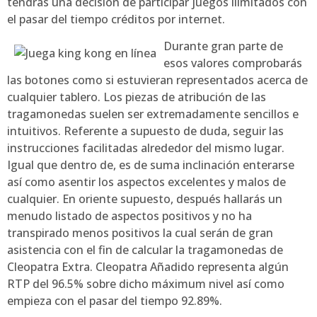
tendrás una decisión de participar juegos ilimitados con
el pasar del tiempo créditos por internet.
Durante gran parte de
esos valores comprobarás
las botones como si estuvieran representados acerca de
cualquier tablero. Los piezas de atribución de las
tragamonedas suelen ser extremadamente sencillos e
intuitivos. Referente a supuesto de duda, seguir las
instrucciones facilitadas alrededor del mismo lugar.
Igual que dentro de, es de suma inclinación enterarse
así­ como asentir los aspectos excelentes y malos de
cualquier. En oriente supuesto, después hallarás un
menudo listado de aspectos positivos y no ha
transpirado menos positivos la cual serán de gran
asistencia con el fin de calcular la tragamonedas de
Cleopatra Extra. Cleopatra Añadido representa algún
RTP del 96.5% sobre dicho máximum nivel así­ como
empieza con el pasar del tiempo 92.89%.