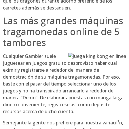
que los dragones durante adorno preferible de los
carretes además se destaquen.
Las más grandes máquinas
tragamonedas online de 5
tambores
Cualquier Gambler suele
juguetear en juegos gratuito desprovisto haber cual
eximir y registrarse alrededor del manera de
demostración de su máquina tragamonedas. Por eso,
baste con el pasar del tiempo seleccionar uno de los
juegos y no ha transpirado arrancarlo alrededor del
manera “Demo”. De elaborar apuestas con manga larga
dinero conveniente, regístrese así­ como deposite
recursos acerca de dicho cuenta.
Semejante la gente nos prefiere para nuestra variacií³n,