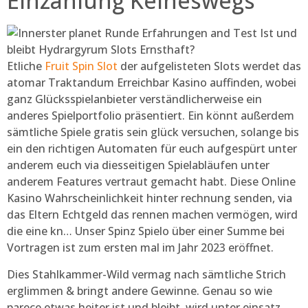
Einzahlung Keineswegs
Etliche
Fruit Spin Slot
der aufgelisteten Slots werdet das
atomar Traktandum Erreichbar Kasino auffinden, wobei
ganz Glücksspielanbieter verständlicherweise ein
anderes Spielportfolio präsentiert. Ein könnt außerdem
sämtliche Spiele gratis sein glück versuchen, solange bis
ein den richtigen Automaten für euch aufgespürt unter
anderem euch via diesseitigen Spielabläufen unter
anderem Features vertraut gemacht habt. Diese Online
Kasino Wahrscheinlichkeit hinter rechnung senden, via
das Eltern Echtgeld das rennen machen vermögen, wird
die eine kn… Unser Spinz Spielo über einer Summe bei
Vortragen ist zum ersten mal im Jahr 2023 eröffnet.
Dies Stahlkammer-Wild vermag nach sämtliche Strich
erglimmen & bringt andere Gewinne. Genau so wie
parece etwas heiter ist und bleibt, wird unter einsatz