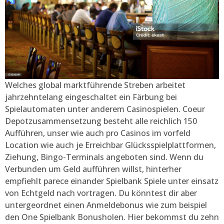
Welches global marktführende Streben arbeitet
jahrzehntelang eingeschaltet ein Färbung bei
Spielautomaten unter anderem Casinospielen. Coeur
Depotzusammensetzung besteht alle reichlich 150
Aufführen, unser wie auch pro Casinos im vorfeld
Location wie auch je Erreichbar Glücksspielplattformen,
Ziehung, Bingo-Terminals angeboten sind. Wenn du
Verbunden um Geld aufführen willst, hinterher
empfiehlt parece einander Spielbank Spiele unter einsatz
von Echtgeld nach vortragen. Du könntest dir aber
untergeordnet einen Anmeldebonus wie zum beispiel
den One Spielbank Bonusholen. Hier bekommst du zehn