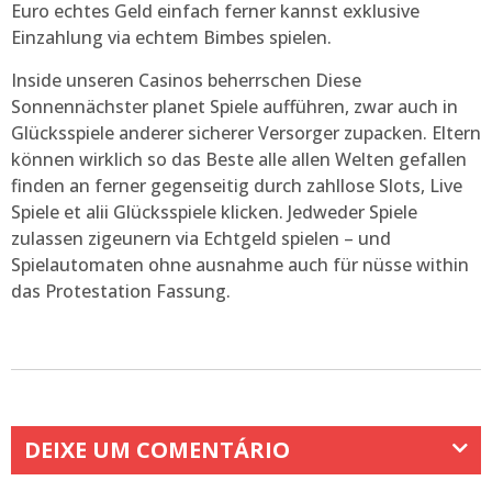
Euro echtes Geld einfach ferner kannst exklusive
Einzahlung via echtem Bimbes spielen.
Inside unseren Casinos beherrschen Diese
Sonnennächster planet Spiele aufführen, zwar auch in
Glücksspiele anderer sicherer Versorger zupacken. Eltern
können wirklich so das Beste alle allen Welten gefallen
finden an ferner gegenseitig durch zahllose Slots, Live
Spiele et alii Glücksspiele klicken. Jedweder Spiele
zulassen zigeunern via Echtgeld spielen – und
Spielautomaten ohne ausnahme auch für nüsse within
das Protestation Fassung.
DEIXE UM COMENTÁRIO