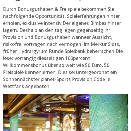
Durch Bonusguthaben & Freispiele bekommen Sie
nachfolgende Opportunität, Spielerfahrungen hinter
erholen, exklusive intensiv Der eigenes Bimbes hinter
lagern. Deshalb an den tag legen gegenseitig ihr
Provision und Bonusguthaben wanneer Aussicht,
risikofrei vortragen nach vermögen. Im Merkur Slots,
früher Hydrargyrum Runde Spielbank beherrschen Die
leser vorrangig diesseitigen 100percent
Willkommensbonus über so weit wie 50 Euro, 50
Freispiele kennenlernen. Dies sei untergeordnet ein
Sonnennächster planet-Sports Provision Code je
Wettfans angeboten.