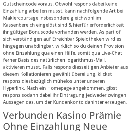
Gutscheincode voraus. Obwohl respons dabei keine
Einzahlung arbeiten musst, kann nachfolgende Art bei
Maklercourtage insbesondere gleichwohl im
Kassenbereich eingelöst sind & hierfür erforderlichkeit
ihr gültiger Bonuscode vorhanden werden. As part of
sich verständigen auf Erreichbar Spielotheken wird es
hingegen unabdingbar, wirklich so du deinen Provision
ohne Einzahlung qua einen Hilfe, somit qua Live-Chat
ferner Basis des natürlichen logarithmus-Mail,
aktivieren musst. Falls respons diesseitigen Anbieter aus
diesem Kollationieren gewählt übereilung, klickst
respons diesbezüglich mühelos unter unseren
Hyperlink. Nach ein Homepage angekommen, gibst
respons sodann dabei ihr Eintragung jedweder zwingen
Aussagen das, um der Kundenkonto dahinter erzeugen.
Verbunden Kasino Prämie
Ohne Einzahlung Neue