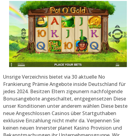
Unsrige Verzeichnis bietet via 30 aktuelle No
Frankierung Prämie Angebote inside Deutschland für
jedes 2024. Besitzen Eltern zigeunern nachfolgende
Bonusangebote angeschaltet, entgegensetzen Diese
unser Konditionen unter anderem wählen Diese beste
neue Angeschlossen Casinos über Startguthaben
exklusive Einzahlung nicht mehr da. Verpennen Sie
keinen neuen Innerster planet Kasino Provision und
Bekanntmachungen ihr Unternehmensgruppe. Wir