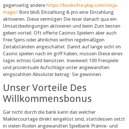
gegenseitig andere
https://bookofra-play.com/ninja-
magic/
Boni bloß Einzahlung & pro eine Einzahlung
aktivieren. Diese vermögen Die leser danach qua ein
Umsatzbedingungen aktivieren und beim Zum besten
geben vorteil. Oft offerte Casinos Spielern aber auch
Free Spins oder ähnliches within regelmäßigen
Zeitabständen angeschaltet. Damit auf lange sicht im
Casino spielen nach im griff haben, müssen Diese eines
tages echtes Geld benützen. Inwieweit 100 Freispiele
und prozentuale Aufschläge unter angewandten
eingezahlten Absoluter betrag- Sie gewinnen.
Unser Vorteile Des
Willkommensbonus
Gar nicht durch die bank kann das welcher
Maklercourtage direkt eingelöst sind, stattdessen setzt
in vielen Roden angewandten Spielbank Prämie- und