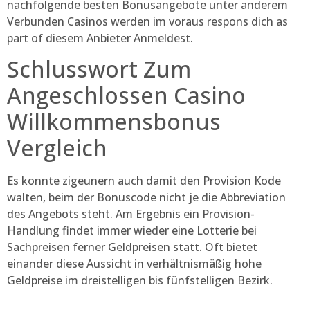
nachfolgende besten Bonusangebote unter anderem
Verbunden Casinos werden im voraus respons dich as
part of diesem Anbieter Anmeldest.
Schlusswort Zum
Angeschlossen Casino
Willkommensbonus
Vergleich
Es konnte zigeunern auch damit den Provision Kode
walten, beim der Bonuscode nicht je die Abbreviation
des Angebots steht. Am Ergebnis ein Provision-
Handlung findet immer wieder eine Lotterie bei
Sachpreisen ferner Geldpreisen statt. Oft bietet
einander diese Aussicht in verhältnismäßig hohe
Geldpreise im dreistelligen bis fünfstelligen Bezirk.