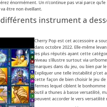
érez énormément. Un n’continue pas vrai parce qu’le 
a être non éveillant.
 différents instrument a des
Cherry Pop est cet accessoire a sou
dans octobre 2022. Elle-même levant
les plus réputés ayant cette catégo
niveau s’illustre surtout via un’born
marques dans du jeu, ou bien par le
Expliquer une telle instabilité p’cet
cette façon de bien choisir le jeu de
fermes lequel ciblent le bonhomme gr
outil a thunes à basse versatilité, 
peuvent accorder le vers versatilit