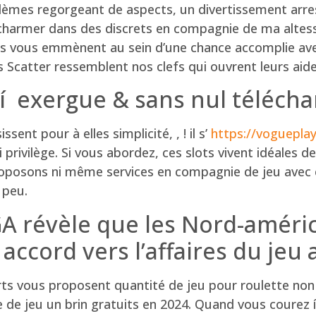
èmes regorgeant de aspects, un divertissement arres
charmer dans des discrets en compagnie de ma altess
ils vous emmènent au sein d’une chance accomplie ave
s Scatter ressemblent nos clefs qui ouvrent leurs ai
r í exergue & sans nul téléc
nt pour à elles simplicité, , ! il s’
https://voguepla
 privilège. Si vous abordez, ces slots vivent idéales de
roposons ni même services en compagnie de jeu avec 
 peu.
 révèle que les Nord-améri
e accord vers l’affaires du je
s vous proposent quantité de jeu pour roulette non 
e de jeu un brin gratuits en 2024. Quand vous courez í