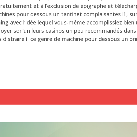
ratuitement et à l’exclusion de épigraphe et télécha
chines pour dessous un tantinet complaisantes lí , sur 
ng avec l’idée lequel vous-même accomplissiez bien u
troyer son’un leurs casinos un peu recommandés dans
rs distraire í ce genre de machine pour dessous un br