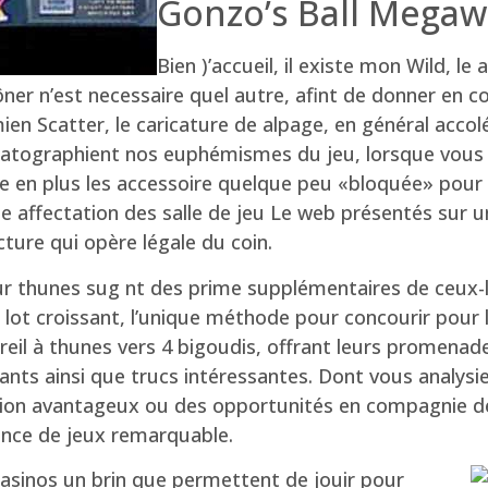
Gonzo’s Ball Megaw
Bien )’accueil, il existe mon Wild, le
rôner n’est necessaire quel autre, afint de donner en 
mien Scatter, le caricature de alpage, en général acc
matographient nos euphémismes du jeu, lorsque vous 
te en plus les accessoire quelque peu «bloquée» pour 
le affectation des salle de jeu Le web présentés sur u
ucture qui opère légale du coin.
r thunes sug nt des prime supplémentaires de ceux-l
 lot croissant, l’unique méthode pour concourir pour l
eil à thunes vers 4 bigoudis, offrant leurs promenade
nts ainsi que trucs intéressantes. Dont vous analysi
ation avantageux ou des opportunités en compagnie d
ance de jeux remarquable.
 casinos un brin que permettent de jouir pour