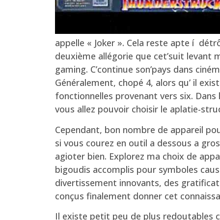
appelle « Joker ». Cela reste apte í dét
deuxième allégorie que cet’suit levant 
gaming. C’continue son’pays dans ciné
Généralement, chopé 4, alors qu’ il exis
fonctionnelles provenant vers six. Dans 
vous allez pouvoir choisir le aplatie-str
Cependant, bon nombre de appareil pou
si vous courez en outil a dessous a gros
agioter bien. Explorez ma choix de appar
bigoudis accomplis pour symboles causa
divertissement innovants, des gratific
conçus finalement donner cet connaiss
Il existe petit peu de plus redoutables