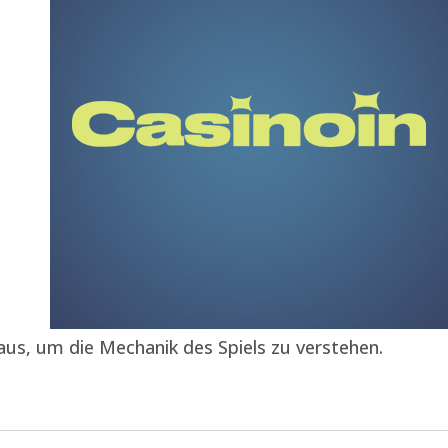
aus, um die Mechanik des Spiels zu verstehen.