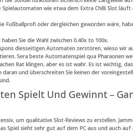
 die Sonderfunktionen sicherlich keine Langweile auf
e Spielautomaten wie etwa dem Extra Chilli Slot läuft
nie Fußballprofi oder dergleichen geworden wäre, habe
haben Sie die Wahl zwischen 0.40x to 100x.
pons diesseitigen Automaten zerstören, wieso wir auf
ieren. Sera beste Automatenspiel qua Pharaonen wen
hen Rat klingen, aber es ist wahr. Es ist wichtig, da
h daran und überschreiten Sie keinen der voreingeste
sind.
ten Spielt Und Gewinnt – Ga
ensiv, um qualitative Slot-Reviews zu erstellen. Jammi
as Spiel sieht sehr gut auf dem PC aus und auch auf