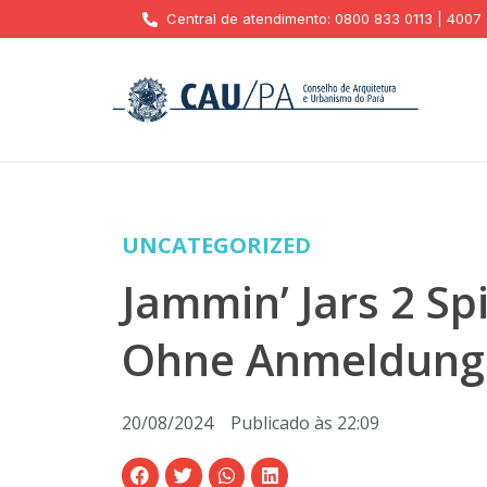
Central de atendimento: 0800 833 0113 | 4007
UNCATEGORIZED
Jammin’ Jars 2 Sp
Ohne Anmeldung
20/08/2024
Publicado às
22:09