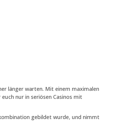
er länger warten. Mit einem maximalen
hr euch nur in seriösen Casinos mit
kombination gebildet wurde, und nimmt