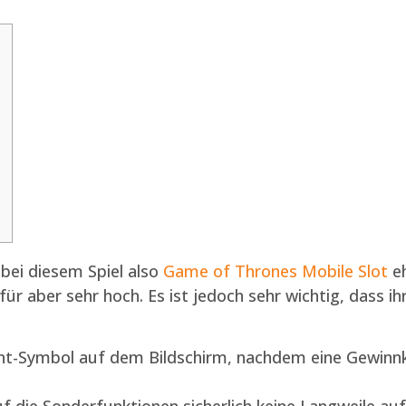
bei diesem Spiel also
Game of Thrones Mobile Slot
eh
für aber sehr hoch.
Es ist jedoch sehr wichtig, dass i
t-Symbol auf dem Bildschirm, nachdem eine Gewinn